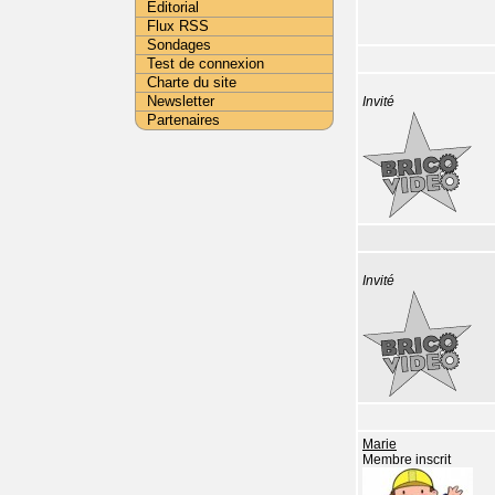
Editorial
Flux RSS
Sondages
Test de connexion
Charte du site
Newsletter
Invité
Partenaires
Invité
Marie
Membre inscrit