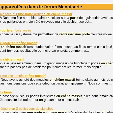
apparentées dans le forum Menuiserie
ble face sur
une
porte
d'entrée
en
chêne
massif
A Noël, ma fille a cru bien faire
en
collant sur la
porte
des guirlandes avec du
e les guirlandes ont bien été enlevées mais le double face est...
e
porte
en
bois voilée
Je cherche un système me permettant de
redresser
une
porte
d'entrée voilée
e
porte
en
chêne
massif
en
chêne
massif
très lourde avait été mal posée, au fil du temps elle a joué,
isant tremper, résultat elle est noire par endroit, comment la...
es
chêne
massif
 on a acheté récemment dans un grand magasin de bricolage 2 portes
en
chê
 ont été posées pas de problème pour ouvrir et les fermer, mais depuis...
ur meubles neufs
chêne
massif
, Nous avons acheté des meubles
en
chêne
massif
teinte claire au mois de
mais nous pensions que cette odeur disparaitrait rapidement. Nous sommes...
n
chêne
je possède plusieurs portes intérieures
en
chêne
massif
, elles nont jamais 
 Je souhaite les traiter tout
en
gardant leur aspect clair...
érieure
en
2 épaisseurs de planches
 Je souhaite créer
une
porte
en
chêne
massif
(j'ai plein de planches
en
24mm