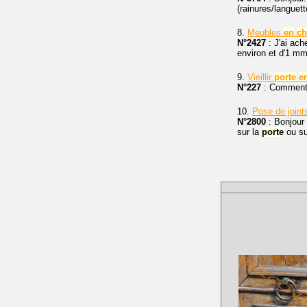
(rainures/languett
8.
Meubles
en
ch
N°2427
: J'ai ac
environ et d'1 mm
9.
Vieillir
porte
e
N°227
: Comment p
10.
Pose de joint
N°2800
: Bonjour 
sur la
porte
ou su