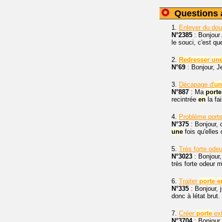
Questions 
1.
Enlever du dou
N°2385
: Bonjour 
le souci, c'est qu
2.
Redresser
un
N°69
: Bonjour, 
3.
Décapage d'
un
N°887
: Ma
porte
recintrée
en
la fa
4.
Problème port
N°375
: Bonjour,
une
fois qu'elles
5.
Très forte ode
N°3023
: Bonjour
très forte odeur 
6.
Traiter
porte
e
N°335
: Bonjour, 
donc à létat brut.
7.
Créer
porte
ext
N°3704
: Bonjour.