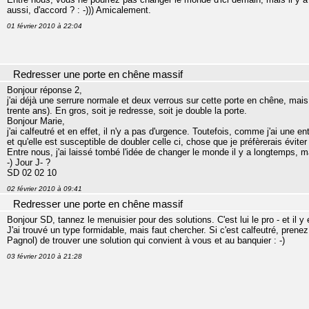
aussi, d'accord ? : -))) Amicalement.
01 février 2010 à 22:04
Redresser une porte en chêne massif
Bonjour réponse 2,
j'ai déjà une serrure normale et deux verrous sur cette porte en chêne, mai
trente ans). En gros, soit je redresse, soit je double la porte.
Bonjour Marie,
j'ai calfeutré et en effet, il n'y a pas d'urgence. Toutefois, comme j'ai une en
et qu'elle est susceptible de doubler celle ci, chose que je préfèrerais éviter 
Entre nous, j'ai laissé tombé l'idée de changer le monde il y a longtemps, mais
-) Jour J- ?
SD 02 02 10
02 février 2010 à 09:41
Redresser une porte en chêne massif
Bonjour SD, tannez le menuisier pour des solutions. C'est lui le pro - et il y 
J'ai trouvé un type formidable, mais faut chercher. Si c'est calfeutré, pre
Pagnol) de trouver une solution qui convient à vous et au banquier : -)
03 février 2010 à 21:28