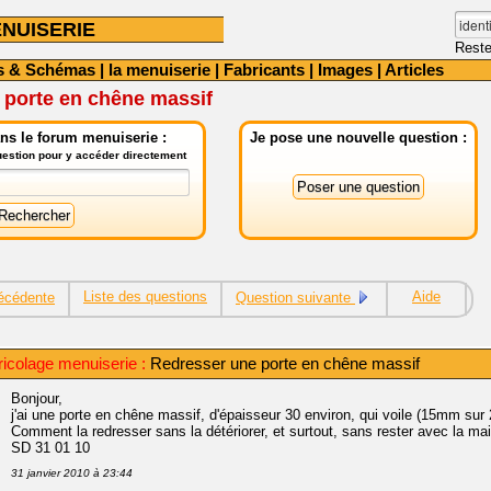
NUISERIE
Reste
s & Schémas
|
la menuiserie
|
Fabricants
|
Images
|
Articles
 porte en chêne massif
ns le forum menuiserie :
Je pose une nouvelle question :
question pour y accéder directement
Liste des questions
Aide
écédente
Question suivante
icolage menuiserie :
Redresser une porte en chêne massif
Bonjour,
j'ai une porte en chêne massif, d'épaisseur 30 environ, qui voile (15mm su
Comment la redresser sans la détériorer, et surtout, sans rester avec la ma
SD 31 01 10
31 janvier 2010 à 23:44