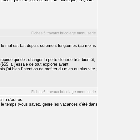
Fiches 5 travaux bricolage menuiserie
s le mal est fait depuis sûrement longtemps (au moins
treprise qui doit changer la porte d'entrée très bientôt,
($$$ !), j'essaie de tout explorer avant.
 j'ai bien l'intention de profiter du mien au plus vite ;
Fiches 6 travaux bricolage menuiserie
en a d'autres.
nez le temps (vous savez, genre les vacances d'été dans