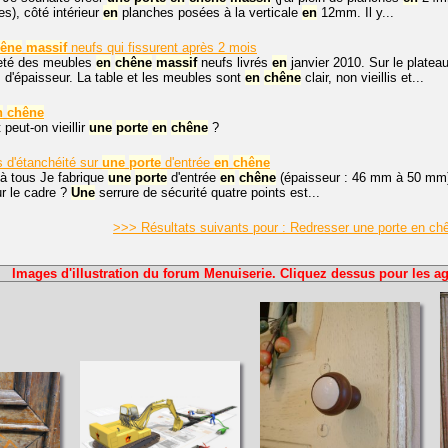
es), côté intérieur
en
planches posées à la verticale
en
12mm. Il y...
êne
massif
neufs qui fissurent après 2 mois
heté des meubles
en
chêne
massif
neufs livrés
en
janvier 2010. Sur le platea
 d'épaisseur. La table et les meubles sont
en
chêne
clair, non vieillis et...
n
chêne
eut-on vieillir
une
porte
en
chêne
?
s d'étanchéité sur
une
porte
d'entrée
en
chêne
à tous Je fabrique
une
porte
d'entrée
en
chêne
(épaisseur : 46 mm à 50 mm) Fa
r le cadre ?
Une
serrure de sécurité quatre points est...
>>> Résultats suivants pour : Redresser une porte en c
Images d'illustration du forum Menuiserie. Cliquez dessus pour les ag