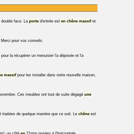
 double face. La
porte
d'entrée est
en
chêne
massif
et
. Merci pour vos conseils.
 pour la récupérer un menuisier l'a déposée et l'a
ne
massif
pour les installer dans notre nouvelle maison,
 novembre. Ces meubles ont tout de suite dégagé
une
été traitées de quelque manière que ce soit. Le
chêne
est
): un côté
en
21mm posées à l'horizontale