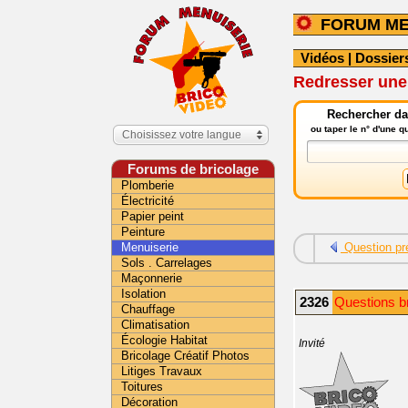
FORUM ME
Vidéos
|
Dossier
Redresser une
Rechercher da
ou taper le n° d'une 
Choisissez votre langue
Forums de bricolage
Plomberie
Électricité
Papier peint
Peinture
Menuiserie
Question pr
Sols . Carrelages
Maçonnerie
Isolation
2326
Questions br
Chauffage
Climatisation
Écologie Habitat
Invité
Bricolage Créatif Photos
Litiges Travaux
Toitures
Décoration