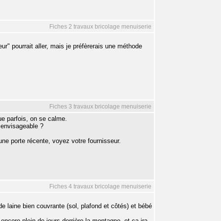
Fiches 2 travaux bricolage menuiserie
ur" pourrait aller, mais je préfèrerais une méthode
Fiches 3 travaux bricolage menuiserie
ue parfois, on se calme.
e envisageable ?
 une porte récente, voyez votre fournisseur.
Fiches 4 travaux bricolage menuiserie
e laine bien couvrante (sol, plafond et côtés) et bébé
ncore plein de jours derrière la montagne, et ça ira