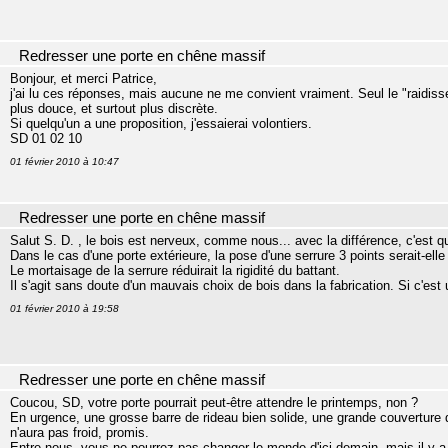
Redresser une porte en chêne massif
Bonjour, et merci Patrice,
j'ai lu ces réponses, mais aucune ne me convient vraiment. Seul le "raidisse
plus douce, et surtout plus discrète.
Si quelqu'un a une proposition, j'essaierai volontiers.
SD 01 02 10
01 février 2010 à 10:47
Redresser une porte en chêne massif
Salut S. D. , le bois est nerveux, comme nous... avec la différence, c'est q
Dans le cas d'une porte extérieure, la pose d'une serrure 3 points serait-ell
Le mortaisage de la serrure réduirait la rigidité du battant.
Il s'agit sans doute d'un mauvais choix de bois dans la fabrication. Si c'est
01 février 2010 à 19:58
Redresser une porte en chêne massif
Coucou, SD, votre porte pourrait peut-être attendre le printemps, non ?
En urgence, une grosse barre de rideau bien solide, une grande couverture d
n'aura pas froid, promis.
Entre nous, vous ne pourrez pas changer le monde d'ici demain, mais il y a e