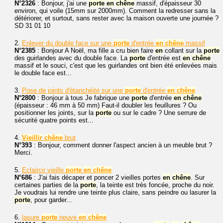
N°2326
: Bonjour, j'ai une
porte
en
chêne
massif, d'épaisseur 30
environ, qui voile (15mm sur 2000mm). Comment la redresser sans la
détériorer, et surtout, sans rester avec la maison ouverte une journée ?
SD 31 01 10
2.
Enlever du double face sur une
porte
d'entrée
en
chêne
massif
N°2385
: Bonjour A Noël, ma fille a cru bien faire
en
collant sur la
porte
des guirlandes avec du double face. La
porte
d'entrée est
en
chêne
massif et le souci, c'est que les guirlandes ont bien été enlevées mais
le double face est...
3.
Pose de joints d'étanchéité sur une
porte
d'entrée
en
chêne
N°2800
: Bonjour à tous Je fabrique une
porte
d'entrée
en
chêne
(épaisseur : 46 mm à 50 mm) Faut-il doubler les feuillures ? Ou
positionner les joints, sur la
porte
ou sur le cadre ? Une serrure de
sécurité quatre points est...
4.
Vieillir
chêne
brut
N°393
: Bonjour, comment donner l'aspect ancien à un meuble brut ?
Merci.
5.
Eclaircir vieille
porte
en
chêne
N°686
: J'ai fais décaper et poncer 2 vieilles portes
en
chêne
. Sur
certaines parties de la
porte
, la teinte est très foncée, proche du noir.
Je voudrais lui rendre une teinte plus claire, sans peindre ou lasurer la
porte
, pour garder...
6.
lasure
porte
neuve
en
chêne