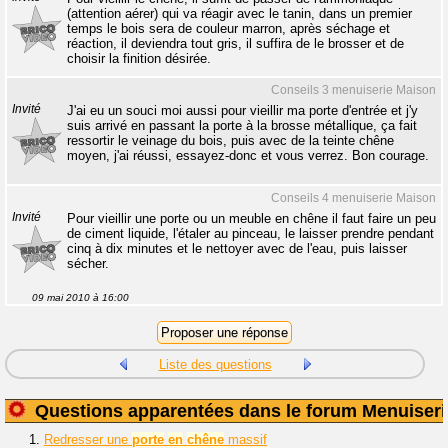
(attention aérer) qui va réagir avec le tanin, dans un premier
temps le bois sera de couleur marron, après séchage et
réaction, il deviendra tout gris, il suffira de le brosser et de
choisir la finition désirée.
Conseils 3 menuiserie Maison
Invité
J'ai eu un souci moi aussi pour vieillir ma porte d'entrée et j'y
suis arrivé en passant la porte à la brosse métallique, ça fait
ressortir le veinage du bois, puis avec de la teinte chêne
moyen, j'ai réussi, essayez-donc et vous verrez. Bon courage.
Conseils 4 menuiserie Maison
Invité
Pour vieillir une porte ou un meuble en chêne il faut faire un peu
de ciment liquide, l'étaler au pinceau, le laisser prendre pendant
cinq à dix minutes et le nettoyer avec de l'eau, puis laisser
sécher.
09 mai 2010 à 16:00
Liste des questions
Questions apparentées dans le forum Menuiseri
1.
Redresser une
porte
en
chêne
massif