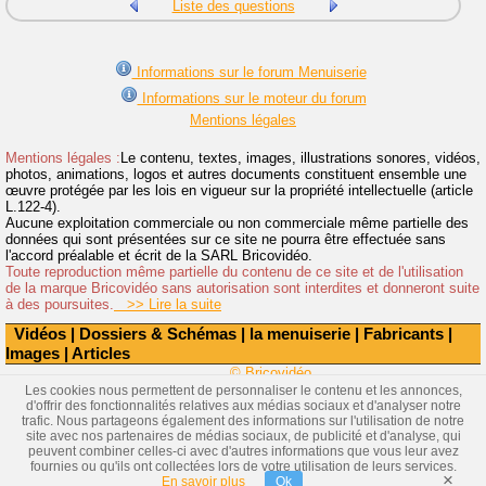
Liste des questions
Informations sur le forum Menuiserie
Informations sur le moteur du forum
Mentions légales
Mentions légales :
Le contenu, textes, images, illustrations sonores, vidéos,
photos, animations, logos et autres documents constituent ensemble une
œuvre protégée par les lois en vigueur sur la propriété intellectuelle (article
L.122-4).
Aucune exploitation commerciale ou non commerciale même partielle des
données qui sont présentées sur ce site ne pourra être effectuée sans
l'accord préalable et écrit de la SARL Bricovidéo.
Toute reproduction même partielle du contenu de ce site et de l'utilisation
de la marque Bricovidéo sans autorisation sont interdites et donneront suite
à des poursuites.
>> Lire la suite
Vidéos
|
Dossiers & Schémas
|
la menuiserie
|
Fabricants
|
Images
|
Articles
© Bricovidéo
Les cookies nous permettent de personnaliser le contenu et les annonces,
d'offrir des fonctionnalités relatives aux médias sociaux et d'analyser notre
trafic. Nous partageons également des informations sur l'utilisation de notre
site avec nos partenaires de médias sociaux, de publicité et d'analyse, qui
peuvent combiner celles-ci avec d'autres informations que vous leur avez
fournies ou qu'ils ont collectées lors de votre utilisation de leurs services.
×
En savoir plus
Ok