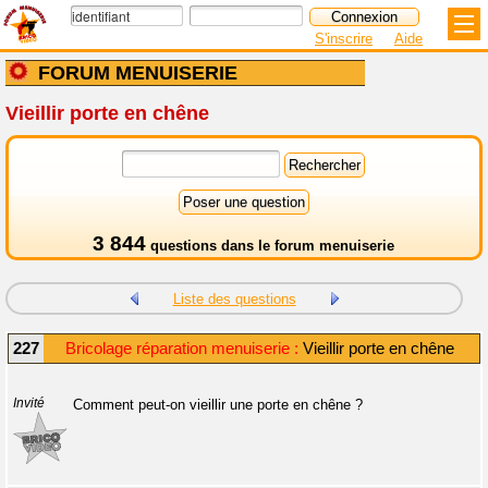
S'inscrire
Aide
FORUM MENUISERIE
Vieillir porte en chêne
3 844
questions dans le
forum menuiserie
Liste des questions
227
Bricolage réparation menuiserie :
Vieillir porte en chêne
Invité
Comment peut-on vieillir une porte en chêne ?