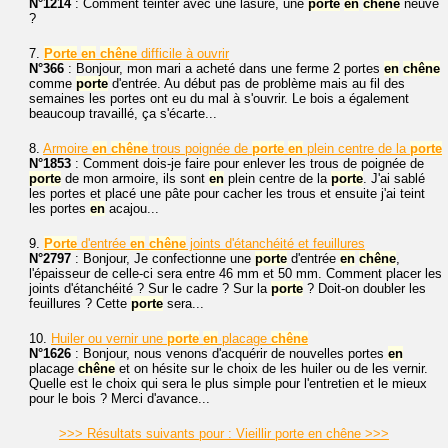
N°1214
: Comment teinter avec une lasure, une
porte
en
chêne
neuve
?
7.
Porte
en
chêne
difficile à ouvrir
N°366
: Bonjour, mon mari a acheté dans une ferme 2 portes
en
chêne
comme
porte
d'entrée. Au début pas de problème mais au fil des
semaines les portes ont eu du mal à s'ouvrir. Le bois a également
beaucoup travaillé, ça s'écarte...
8.
Armoire
en
chêne
trous poignée de
porte
en
plein centre de la
porte
N°1853
: Comment dois-je faire pour enlever les trous de poignée de
porte
de mon armoire, ils sont
en
plein centre de la
porte
. J'ai sablé
les portes et placé une pâte pour cacher les trous et ensuite j'ai teint
les portes
en
acajou...
9.
Porte
d'entrée
en
chêne
joints d'étanchéité et feuillures
N°2797
: Bonjour, Je confectionne une
porte
d'entrée
en
chêne
,
l'épaisseur de celle-ci sera entre 46 mm et 50 mm. Comment placer les
joints d'étanchéité ? Sur le cadre ? Sur la
porte
? Doit-on doubler les
feuillures ? Cette
porte
sera...
10.
Huiler ou vernir une
porte
en
placage
chêne
N°1626
: Bonjour, nous venons d'acquérir de nouvelles portes
en
placage
chêne
et on hésite sur le choix de les huiler ou de les vernir.
Quelle est le choix qui sera le plus simple pour l'entretien et le mieux
pour le bois ? Merci d'avance...
>>> Résultats suivants pour : Vieillir porte en chêne >>>