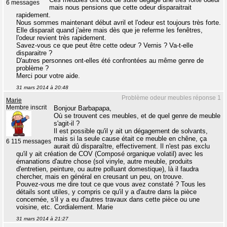
6 messages
mais nous pensions que cette odeur disparaitrait
rapidement.
Nous sommes maintenant début avril et l'odeur est toujours très forte.
Elle disparait quand j'aère mais dès que je referme les fenêtres,
l'odeur revient très rapidement.
Savez-vous ce que peut être cette odeur ? Vernis ? Va-t-elle
disparaitre ?
D'autres personnes ont-elles été confrontées au même genre de
problème ?
Merci pour votre aide.
31 mars 2014 à 20:48
Problème odeur meubles réponse 1
Marie
Membre inscrit
Bonjour Barbapapa,
Où se trouvent ces meubles, et de quel genre de meuble
s'agit-il ?
Il est possible qu'il y ait un dégagement de solvants,
mais si la seule cause était ce meuble en chêne, ça
6 115 messages
aurait dû disparaître, effectivement. Il n'est pas exclu
qu'il y ait création de COV (Composé organique volatil) avec les
émanations d'autre chose (sol vinyle, autre meuble, produits
d'entretien, peinture, ou autre polluant domestique), là il faudra
chercher, mais en général en creusant un peu, on trouve.
Pouvez-vous me dire tout ce que vous avez constaté ? Tous les
détails sont utiles, y compris ce qu'il y a d'autre dans la pièce
concernée, s'il y a eu d'autres travaux dans cette pièce ou une
voisine, etc. Cordialement. Marie
31 mars 2014 à 21:27