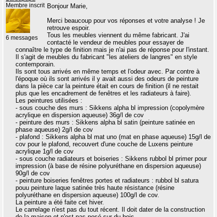
Membre inscrit
Bonjour Marie,
Merci beaucoup pour vos réponses et votre analyse ! Je
retrouve espoir.
Tous les meubles viennent du même fabricant. J'ai
6 messages
contacté le vendeur de meubles pour essayer de
connaître le type de finition mais je n'ai pas de réponse pour l'instant.
Il s'agit de meubles du fabricant "les ateliers de langres" en style
contemporain.
Ils sont tous arrivés en même temps et l'odeur avec. Par contre à
l'époque où ils sont arrivés il y avait aussi des odeurs de peinture
dans la pièce car la peinture était en cours de finition (il ne restait
plus que les encadrement de fenêtres et les radiateurs à faire).
Les peintures utilisées :
- sous couche des murs : Sikkens alpha bl impression (copolymère
acrylique en dispersion aqueuse) 36g/l de cov
- peinture des murs : Sikkens alpha bl satin (peinture satinée en
phase aqueuse) 2g/l de cov
- plafond : Sikkens alpha bl mat uno (mat en phase aqueuse) 15g/l de
cov pour le plafond, recouvert d'une couche de Luxens peinture
acrylique 1g/l de cov
- sous couche radiateurs et boiseries : Sikkens rubbol bl primer pour
impression (à base de résine polyuréthane en dispersion aqueuse)
90g/l de cov
- peinture boiseries fenêtres portes et radiateurs : rubbol bl satura
pouu peinture laque satinée très haute résistance (résine
polyuréthane en dispersion aqueuse) 100g/l de cov.
La peinture a été faite cet hiver.
Le carrelage n'est pas du tout récent. Il doit dater de la construction
de la maison et n'est pas posé sur du bois.