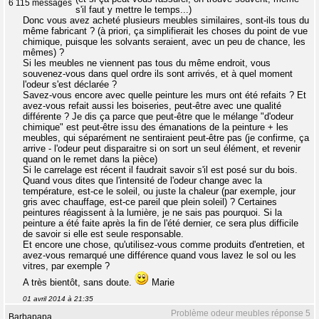
6 115 messages
s'il faut y mettre le temps...)
Donc vous avez acheté plusieurs meubles similaires, sont-ils tous du
même fabricant ? (à priori, ça simplifierait les choses du point de vue
chimique, puisque les solvants seraient, avec un peu de chance, les
mêmes) ?
Si les meubles ne viennent pas tous du même endroit, vous
souvenez-vous dans quel ordre ils sont arrivés, et à quel moment
l'odeur s'est déclarée ?
Savez-vous encore avec quelle peinture les murs ont été refaits ? Et
avez-vous refait aussi les boiseries, peut-être avec une qualité
différente ? Je dis ça parce que peut-être que le mélange "d'odeur
chimique" est peut-être issu des émanations de la peinture + les
meubles, qui séparément ne sentiraient peut-être pas (je confirme, ça
arrive - l'odeur peut disparaitre si on sort un seul élément, et revenir
quand on le remet dans la pièce)
Si le carrelage est récent il faudrait savoir s'il est posé sur du bois.
Quand vous dites que l'intensité de l'odeur change avec la
température, est-ce le soleil, ou juste la chaleur (par exemple, jour
gris avec chauffage, est-ce pareil que plein soleil) ? Certaines
peintures réagissent à la lumière, je ne sais pas pourquoi. Si la
peinture a été faite après la fin de l'été dernier, ce sera plus difficile
de savoir si elle est seule responsable.
Et encore une chose, qu'utilisez-vous comme produits d'entretien, et
avez-vous remarqué une différence quand vous lavez le sol ou les
vitres, par exemple ?
A très bientôt, sans doute.
Marie
01 avril 2014 à 21:35
Problème odeur meubles réponse 5
Barbapapa