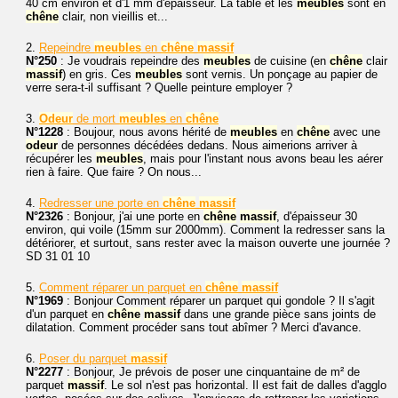
40 cm environ et d'1 mm d'épaisseur. La table et les
meubles
sont en
chêne
clair, non vieillis et...
2.
Repeindre
meubles
en
chêne
massif
N°250
: Je voudrais repeindre des
meubles
de cuisine (en
chêne
clair
massif
) en gris. Ces
meubles
sont vernis. Un ponçage au papier de
verre sera-t-il suffisant ? Quelle peinture employer ?
3.
Odeur
de mort
meubles
en
chêne
N°1228
: Boujour, nous avons hérité de
meubles
en
chêne
avec une
odeur
de personnes décédées dedans. Nous aimerions arriver à
récupérer les
meubles
, mais pour l'instant nous avons beau les aérer
rien à faire. Que faire ? On nous...
4.
Redresser une porte en
chêne
massif
N°2326
: Bonjour, j'ai une porte en
chêne
massif
, d'épaisseur 30
environ, qui voile (15mm sur 2000mm). Comment la redresser sans la
détériorer, et surtout, sans rester avec la maison ouverte une journée ?
SD 31 01 10
5.
Comment réparer un parquet en
chêne
massif
N°1969
: Bonjour Comment réparer un parquet qui gondole ? Il s'agit
d'un parquet en
chêne
massif
dans une grande pièce sans joints de
dilatation. Comment procéder sans tout abîmer ? Merci d'avance.
6.
Poser du parquet
massif
N°2277
: Bonjour, Je prévois de poser une cinquantaine de m² de
parquet
massif
. Le sol n'est pas horizontal. Il est fait de dalles d'agglo