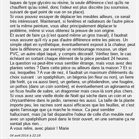
laques de type glycéro ou résine, la seule différence c'est qu'ils ne
chauffent qu'au soleil, donc l'odeur est plus discrète (ou sournoise,
suivant de quel point de vue on se place).
Si vous pouvez essayer de déplacer les meubles ailleurs, ce serait
très intéressant. Maintenant, si fenêtres et radiateurs de l'autre pièce
ont la même peinture, vous allez principalement déplacer le
problème, même si vous obtenez la preuve de son origine.
Et avant de faire ça (c'est quand même un gros travail), il faudrait
vous assurer qu'il n'y a pas d'autre différence entre les pièces. Un
simple objet en synthétique, éventuellement exposé à la chaleur, peut
faire la différence, par exemple un rembourrage mousse, un objet
PVC, un autre objet laqué, y compris décoratif. Vérifiez bien, le cas
échéant en sortant chaque élément de la pièce pendant 24 heures.
La question va peut-être vous sembler étrange, mais vous avez des
plantes vertes ? Dans cette pièce ou ailleurs dans la maison ? Et si
oui, lesquelles ? A vue de nez, il faudrait un maximum d'éléments du
choix suivant : un spatiphilium, un bégonia (en fleur ou non), un lierre
(de forêt, ça va aussi bien), un gerbera, un phlodendron, une fougère,
un pothos (dans un coin sombre), et éventuellement un aglonaema et
un ficus feuille de sabre, un dragonnier mais ceux-là sont plus chers.
Si vous avez une vieille étoile de Noël qui sèche dans un coin et un
chrysanthème dans le jardin, ramenez-les aussi. La taille de la plante
importe peu, les racines sont aussi efficaces que les feuilles, et c'est
après l'arrosage que ça marche le mieux. Ca peut sembler
hallucinant, mais j'ai fait disparaître l'odeur de colle d'un meuble neuf
avec un spatiphilium posé dans le tiroir ouvert, en une semaine ça ne
sentait plus rien...
A vous relire, avec plaisir ! Marie
04 avril 2014 à 22:18