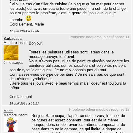
J'ai vu le cas d'un filler de cuisine (la plaque qu'on met pour cacher
les pieds) qui avait empuanti toute une pièce, il a suffi de le changer
pour supprimer le problème, c'est le genre de "pollueur" que je
cherche.
Cordialement. Marie
12 avril 2014 à 17:56
Problème odeur meubles réponse 11
Barbapapa
Membre inscrit
Bonjour,
Toutes les peintures utilisées sont listées dans le
message envoyé le 2 avril.
Nous n'avons pas utilisé de peinture glycéro par contre les
6 messages
peintures utilisées sur les radiateurs et boiseries ne sont
pas de type "classiques". Je ne m'y connais pas du tout.
Connaissez-vous ce type de peinture ? Je ne sais pas ce que sont
des résines synthétiques.
J'aère tous les jours avec le beau temps mais l'odeur est toujours la
même.
Cordialement.
18 avril 2014 à 22:13
Problème odeur meubles réponse 12
Marie
Membre inscrit
Bonjour Barbapapa, d'après ce que je vois, le choix de
peintures est assez cohérent, tout est de la même
marque, donc on doit avoir les mêmes composants de
base dans toute la gamme, ce qui limite le risque de