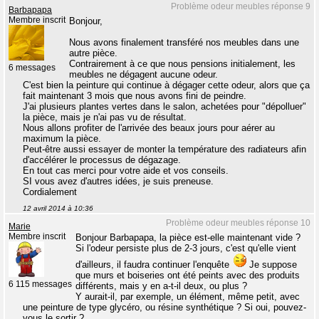
Problème odeur meubles réponse 9
Barbapapa
Membre inscrit
Bonjour,
Nous avons finalement transféré nos meubles dans une
autre pièce.
Contrairement à ce que nous pensions initialement, les
6 messages
meubles ne dégagent aucune odeur.
C'est bien la peinture qui continue à dégager cette odeur, alors que ça
fait maintenant 3 mois que nous avons fini de peindre.
J'ai plusieurs plantes vertes dans le salon, achetées pour "dépolluer"
la pièce, mais je n'ai pas vu de résultat.
Nous allons profiter de l'arrivée des beaux jours pour aérer au
maximum la pièce.
Peut-être aussi essayer de monter la température des radiateurs afin
d'accélérer le processus de dégazage.
En tout cas merci pour votre aide et vos conseils.
SI vous avez d'autres idées, je suis preneuse.
Cordialement
12 avril 2014 à 10:36
Problème odeur meubles réponse 10
Marie
Membre inscrit
Bonjour Barbapapa, la pièce est-elle maintenant vide ?
Si l'odeur persiste plus de 2-3 jours, c'est qu'elle vient
d'ailleurs, il faudra continuer l'enquête
Je suppose
que murs et boiseries ont été peints avec des produits
6 115 messages
différents, mais y en a-t-il deux, ou plus ?
Y aurait-il, par exemple, un élément, même petit, avec
une peinture de type glycéro, ou résine synthétique ? Si oui, pouvez-
vous le sortir ?