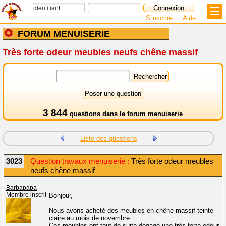
S'inscrire
Aide
FORUM MENUISERIE
Très forte odeur meubles neufs chêne massif
3 844
questions dans le
forum menuiserie
Liste des questions
3023
Question travaux menuiserie :
Très forte odeur meubles
neufs chêne massif
Barbapapa
Membre inscrit
Bonjour,
Nous avons acheté des meubles en chêne massif teinte
claire au mois de novembre.
Ces meubles ont tout de suite dégagé une très forte odeur