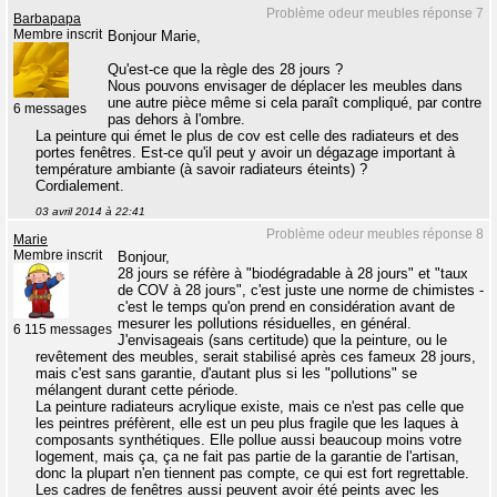
Problème odeur meubles réponse 7
Barbapapa
Membre inscrit
Bonjour Marie,
Qu'est-ce que la règle des 28 jours ?
Nous pouvons envisager de déplacer les meubles dans
une autre pièce même si cela paraît compliqué, par contre
6 messages
pas dehors à l'ombre.
La peinture qui émet le plus de cov est celle des radiateurs et des
portes fenêtres. Est-ce qu'il peut y avoir un dégazage important à
température ambiante (à savoir radiateurs éteints) ?
Cordialement.
03 avril 2014 à 22:41
Problème odeur meubles réponse 8
Marie
Membre inscrit
Bonjour,
28 jours se réfère à "biodégradable à 28 jours" et "taux
de COV à 28 jours", c'est juste une norme de chimistes -
c'est le temps qu'on prend en considération avant de
mesurer les pollutions résiduelles, en général.
6 115 messages
J'envisageais (sans certitude) que la peinture, ou le
revêtement des meubles, serait stabilisé après ces fameux 28 jours,
mais c'est sans garantie, d'autant plus si les "pollutions" se
mélangent durant cette période.
La peinture radiateurs acrylique existe, mais ce n'est pas celle que
les peintres préfèrent, elle est un peu plus fragile que les laques à
composants synthétiques. Elle pollue aussi beaucoup moins votre
logement, mais ça, ça ne fait pas partie de la garantie de l'artisan,
donc la plupart n'en tiennent pas compte, ce qui est fort regrettable.
Les cadres de fenêtres aussi peuvent avoir été peints avec les