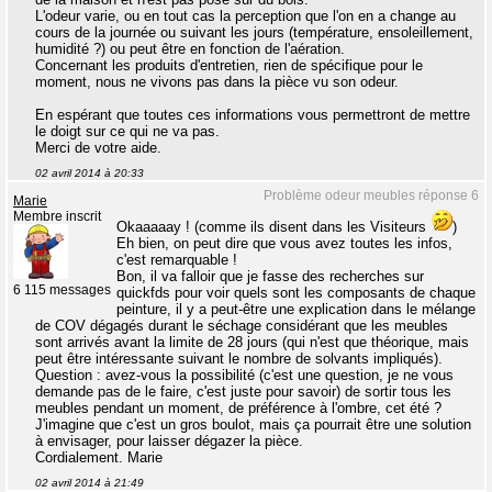
L'odeur varie, ou en tout cas la perception que l'on en a change au
cours de la journée ou suivant les jours (température, ensoleillement,
humidité ?) ou peut être en fonction de l'aération.
Concernant les produits d'entretien, rien de spécifique pour le
moment, nous ne vivons pas dans la pièce vu son odeur.
En espérant que toutes ces informations vous permettront de mettre
le doigt sur ce qui ne va pas.
Merci de votre aide.
02 avril 2014 à 20:33
Problème odeur meubles réponse 6
Marie
Membre inscrit
Okaaaaay ! (comme ils disent dans les Visiteurs
)
Eh bien, on peut dire que vous avez toutes les infos,
c'est remarquable !
Bon, il va falloir que je fasse des recherches sur
6 115 messages
quickfds pour voir quels sont les composants de chaque
peinture, il y a peut-être une explication dans le mélange
de COV dégagés durant le séchage considérant que les meubles
sont arrivés avant la limite de 28 jours (qui n'est que théorique, mais
peut être intéressante suivant le nombre de solvants impliqués).
Question : avez-vous la possibilité (c'est une question, je ne vous
demande pas de le faire, c'est juste pour savoir) de sortir tous les
meubles pendant un moment, de préférence à l'ombre, cet été ?
J'imagine que c'est un gros boulot, mais ça pourrait être une solution
à envisager, pour laisser dégazer la pièce.
Cordialement. Marie
02 avril 2014 à 21:49