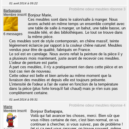
01 avril 2014 à 09:22
Problème odeur meubles réponse 3
Barbapapa
Membre inscrit
Bonjour Marie,
Ces meubles sont dans le salon/salle à manger. Nous
avons acheté en même temps un ensemble complet avec
une table de salle à manger, un bahut, une table basse, un
meuble télé, et des bibliothèques. Le tout se trouve dans
6 messages
la même pièce.
Ces meubles sont de style contemporain, en chêne massif, teinte
légèrement éclaircie par rapport à la couleur chêne naturel. Meubles
vendus pour être de qualité, fabriqués en France.
Le sol est en carrelage. Nous avons refait la peinture de la pièce il y
a plusieurs mois maintenant, juste avant de recevoir ces meubles.
L'odeur de peinture est partie.
A part ces meubles, il n'y a pratiquement rien dans cette pièce et en
tout cas rien de nouveau.
Cette odeur est belle et bien arrivée au même moment que la
livraison des meubles et depuis elle est toujours présente.
L'intensité de l'odeur a l'air de varier en fonction de la température
dans la pièce (plus forte lorsqu'il fait chaud) mais je n'en suis pas
complètement certaine.
01 avril 2014 à 09:31
Problème odeur meubles réponse 4
Marie
Membre inscrit
Bonjour Barbapapa,
Voilà qui fait avancer les choses, merci. Bien sûr que
vous n'êtes certaine de rien, c'est bien normal, on va
continuer à chercher, si vous suivez, pas de problème !
(et si ça peut vous rassurer, on trouve souvent, même