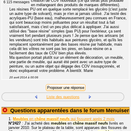
création de COV nouveaux (ce qui serait plus probable
6 115 messages
en mélangeant des produits de marques différentes).
Les résines PU ont en quelque sorte remplacé les glycéro (c'est juste
un autre type de solvant), mais je n'en ai jamais utilisé. J'ai testé des
acryliques-PU (base eau), malheureusement peu connues en France,
qui sont beaucoup moins polluantes pour un résultat tout à fait
satisfaisant, mais c'est un peu plus délicat à appliquer. J'ai aussi
utilisé des "base résine" simples (pas PU) pour l'extérieur, ça sent
vraiment fort pendant plusieurs jours ! Je pense que les artisans (et
les vendeurs) sont très habitués aux peintures glycéro, et qu'ils les
remplacent spontanément par des bases résine par habitude, mais
cela dit les vôtres ne sont pas les pires, en base résine on a
facilement des taux de COV bien plus élevés.
Ma question portait plutôt sur un élément de décoration, un meuble,
une partie de meuble, qui aurait été peint avec un autre type de
peinture, ou un autre objet qui dégage des COV insoupçonnés, et
donc expliquerait votre problème. A bientôt. Marie
20 avril 2014 à 00:06
Liste des questions
Questions apparentées dans le forum Menuiseri
1.
Meubles
en
chêne
massif
neufs
qui fissurent après 2 mois
N°2427
: J'ai acheté des
meubles
en
chêne
massif
neufs
livrés en
janvier 2010. Sur le plateau de la table, sont apparues des fissures de