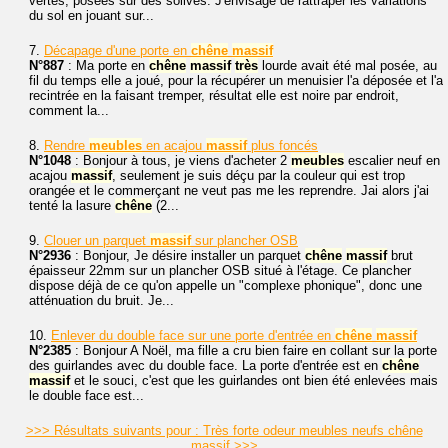
vertes, posées sur des solives. J'envisage de rattraper les variations
du sol en jouant sur...
7.
Décapage d'une porte en
chêne
massif
N°887
: Ma porte en
chêne
massif
très
lourde avait été mal posée, au
fil du temps elle a joué, pour la récupérer un menuisier l'a déposée et l'a
recintrée en la faisant tremper, résultat elle est noire par endroit,
comment la...
8.
Rendre
meubles
en acajou
massif
plus foncés
N°1048
: Bonjour à tous, je viens d'acheter 2
meubles
escalier neuf en
acajou
massif
, seulement je suis déçu par la couleur qui est trop
orangée et le commerçant ne veut pas me les reprendre. Jai alors j'ai
tenté la lasure
chêne
(2...
9.
Clouer un parquet
massif
sur plancher OSB
N°2936
: Bonjour, Je désire installer un parquet
chêne
massif
brut
épaisseur 22mm sur un plancher OSB situé à l'étage. Ce plancher
dispose déjà de ce qu'on appelle un "complexe phonique", donc une
atténuation du bruit. Je...
10.
Enlever du double face sur une porte d'entrée en
chêne
massif
N°2385
: Bonjour A Noël, ma fille a cru bien faire en collant sur la porte
des guirlandes avec du double face. La porte d'entrée est en
chêne
massif
et le souci, c'est que les guirlandes ont bien été enlevées mais
le double face est...
>>> Résultats suivants pour : Très forte odeur meubles neufs chêne
massif >>>