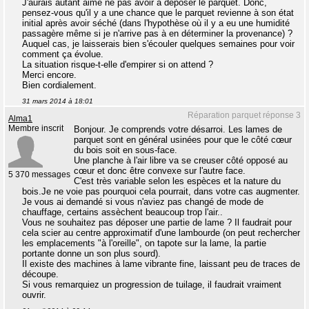
J'aurais autant aimé ne pas avoir à déposer le parquet. Donc,
pensez-vous qu'il y a une chance que le parquet revienne à son état
initial après avoir séché (dans l'hypothèse où il y a eu une humidité
passagère même si je n'arrive pas à en déterminer la provenance) ?
Auquel cas, je laisserais bien s'écouler quelques semaines pour voir
comment ça évolue.
La situation risque-t-elle d'empirer si on attend ?
Merci encore.
Bien cordialement.
31 mars 2014 à 18:01
Réparation parquet réponse 3
Alma1
Membre inscrit
Bonjour. Je comprends votre désarroi. Les lames de
parquet sont en général usinées pour que le côté cœur
du bois soit en sous-face.
Une planche à l'air libre va se creuser côté opposé au
cœur et donc être convexe sur l'autre face.
5 370 messages
C'est très variable selon les espèces et la nature du
bois.Je ne voie pas pourquoi cela pourrait, dans votre cas augmenter.
Je vous ai demandé si vous n'aviez pas changé de mode de
chauffage, certains assèchent beaucoup trop l'air..
Vous ne souhaitez pas déposer une partie de lame ? Il faudrait pour
cela scier au centre approximatif d'une lambourde (on peut rechercher
les emplacements "à l'oreille", on tapote sur la lame, la partie
portante donne un son plus sourd).
Il existe des machines à lame vibrante fine, laissant peu de traces de
découpe.
Si vous remarquiez un progression de tuilage, il faudrait vraiment
ouvrir.