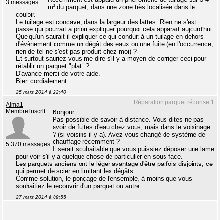
3 messages
m² du parquet, dans une zone très localisée dans le
couloir.
Le tuilage est concave, dans la largeur des lattes. Rien ne s'est
passé qui pourrait a priori expliquer pourquoi cela apparaît aujourd'hui.
Quelqu'un saurait-il expliquer ce qui conduit à un tuilage en dehors
d'évènement comme un dégât des eaux ou une fuite (en l'occurrence,
rien de tel ne s'est pas produit chez moi) ?
Et surtout sauriez-vous me dire s'il y a moyen de corriger ceci pour
rétablir un parquet "plat" ?
D'avance merci de votre aide.
Bien cordialement.
25 mars 2014 à 22:40
Réparation parquet réponse 1
Alma1
Membre inscrit
Bonjour.
Pas possible de savoir à distance. Vous dites ne pas
avoir de fuites d'eau chez vous, mais dans le voisinage
? (si voisins il y a). Avez-vous changé de système de
chauffage récemment ?
5 370 messages
Il serait souhaitable que vous puissiez déposer une lame
pour voir s'il y a quelque chose de particulier en sous-face.
Les parquets anciens ont le léger avantage d'être parfois disjoints, ce
qui permet de scier en limitant les dégâts.
Comme solution, le ponçage de l'ensemble, à moins que vous
souhaitiez le recouvrir d'un parquet ou autre.
27 mars 2014 à 09:55