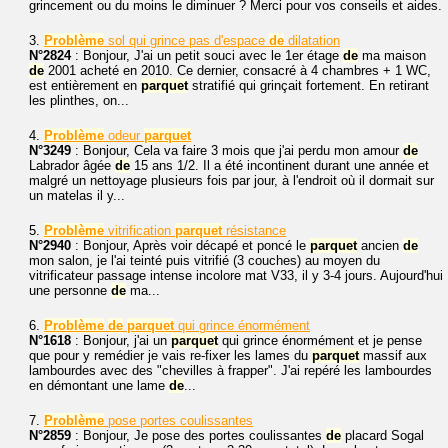
grincement ou du moins le diminuer ? Merci pour vos conseils et aides.
3.
Problème
sol qui grince pas d'espace
de
dilatation
N°2824
: Bonjour, J'ai un petit souci avec le 1er étage
de
ma maison
de
2001 acheté en 2010. Ce dernier, consacré à 4 chambres + 1 WC,
est entièrement en
parquet
stratifié qui grinçait fortement. En retirant
les plinthes, on...
4.
Problème
odeur
parquet
N°3249
: Bonjour, Cela va faire 3 mois que j'ai perdu mon amour
de
Labrador âgée
de
15 ans 1/2. Il a été incontinent durant une année et
malgré un nettoyage plusieurs fois par jour, à l'endroit où il dormait sur
un matelas il y...
5.
Problème
vitrification
parquet
résistance
N°2940
: Bonjour, Après voir décapé et poncé le
parquet
ancien
de
mon salon, je l'ai teinté puis vitrifié (3 couches) au moyen du
vitrificateur passage intense incolore mat V33, il y 3-4 jours. Aujourd'hui
une personne
de
ma...
6.
Problème
de
parquet
qui grince énormément
N°1618
: Bonjour, j'ai un
parquet
qui grince énormément et je pense
que pour y remédier je vais re-fixer les lames du
parquet
massif aux
lambourdes avec des "chevilles à frapper". J'ai repéré les lambourdes
en démontant une lame
de
...
7.
Problème
pose portes coulissantes
N°2859
: Bonjour, Je pose des portes coulissantes
de
placard Sogal