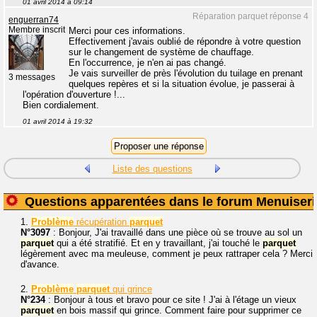
01 avril 2014 à 09:14
Réparation parquet réponse 4
enguerran74
Membre inscrit
Merci pour ces informations.
Effectivement j'avais oublié de répondre à votre question
sur le changement de système de chauffage.
En l'occurrence, je n'en ai pas changé.
Je vais surveiller de près l'évolution du tuilage en prenant
3 messages
quelques repères et si la situation évolue, je passerai à
l'opération d'ouverture !...
Bien cordialement.
01 avril 2014 à 19:32
Liste des questions
Questions apparentées dans le forum Menuiseri
1.
Problème
récupération
parquet
N°3097
: Bonjour, J'ai travaillé dans une pièce où se trouve au sol un
parquet
qui a été stratifié. Et en y travaillant, j'ai touché le
parquet
légèrement avec ma meuleuse, comment je peux rattraper cela ? Merci
d'avance.
2.
Problème
parquet
qui grince
N°234
: Bonjour à tous et bravo pour ce site ! J'ai à l'étage un vieux
parquet
en bois massif qui grince. Comment faire pour supprimer ce