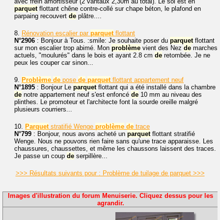
avec frein amortisseur (2 vantaux 2,30m au total). Le sol est en
parquet
flottant chêne contre-collé sur chape béton, le plafond en
parpaing recouvert
de
plâtre....
8.
Rénovation escalier par
parquet
flottant
N°2906
: Bonjour à Tous. :smile: Je souhaite poser du
parquet
flottant
sur mon escalier trop abimé. Mon
problème
vient des Nez
de
marches
actuels, "moulurés" dans le bois et ayant 2.8 cm
de
retombée. Je ne
peux les couper car sinon...
9.
Problème
de
pose
de
parquet
flottant appartement neuf
N°1895
: Bonjour Le
parquet
flottant qui a été installé dans la chambre
de
notre appartement neuf s'est enfoncé
de
10 mm au niveau des
plinthes. Le promoteur et l'architecte font la sourde oreille malgré
plusieurs courriers...
10.
Parquet
stratifié Wenge
problème
de
trace
N°799
: Bonjour, nous avons acheté un
parquet
flottant stratifié
Wenge. Nous ne pouvons rien faire sans qu'une trace apparaisse. Les
chaussures, chaussettes, et même les chaussons laissent des traces.
Je passe un coup
de
serpillère...
>>> Résultats suivants pour : Problème de tuilage de parquet >>>
Images d'illustration du forum Menuiserie. Cliquez dessus pour les
agrandir.