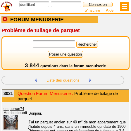
S'inscrire
Aide
FORUM MENUISERIE
Problème de tuilage de parquet
3 844
questions dans le
forum menuiserie
Liste des questions
3021
Question Forum Menuiserie :
Problème de tuilage de
parquet
enguerran74
Membre inscrit
Bonjour,
J'ai un parquet ancien sur 40 m² de mon appartement que
j'habite depuis 4 ans, dans un immeuble qui date de 1900.
Récemment est apparu un phénomène de tuilage sur 3-4