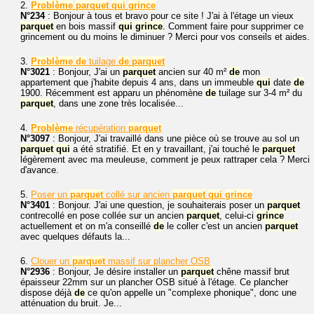
2.
Problème
parquet
qui
grince
N°234
: Bonjour à tous et bravo pour ce site ! J'ai à l'étage un vieux
parquet
en bois massif
qui
grince
. Comment faire pour supprimer ce
grincement ou du moins le diminuer ? Merci pour vos conseils et aides.
3.
Problème
de
tuilage
de
parquet
N°3021
: Bonjour, J'ai un
parquet
ancien sur 40 m²
de
mon
appartement que j'habite depuis 4 ans, dans un immeuble
qui
date
de
1900. Récemment est apparu un phénomène
de
tuilage sur 3-4 m² du
parquet
, dans une zone très localisée...
4.
Problème
récupération
parquet
N°3097
: Bonjour, J'ai travaillé dans une pièce où se trouve au sol un
parquet
qui
a été stratifié. Et en y travaillant, j'ai touché le
parquet
légèrement avec ma meuleuse, comment je peux rattraper cela ? Merci
d'avance.
5.
Poser un
parquet
collé sur ancien
parquet
qui
grince
N°3401
: Bonjour. J'ai une question, je souhaiterais poser un
parquet
contrecollé en pose collée sur un ancien
parquet
, celui-ci
grince
actuellement et on m'a conseillé
de
le coller c'est un ancien
parquet
avec quelques défauts la...
6.
Clouer un
parquet
massif sur plancher OSB
N°2936
: Bonjour, Je désire installer un
parquet
chêne massif brut
épaisseur 22mm sur un plancher OSB situé à l'étage. Ce plancher
dispose déjà
de
ce qu'on appelle un "complexe phonique", donc une
atténuation du bruit. Je...