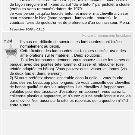
de façon irrégulière et fixées au sol "dalle béton" par pistolet à clouté
(embouts verts retrouvés) datant de 1970.
Je vais percer jusqu'au hourdis béton et insérer ma cheville à visser
pour resserrer le bloc (lame parquet - lambourde - hourdis). Je
voudrais l'avis de quelqu'un et de préférence d'un connaisseur. Merci.
24 octobre 2008 à 03:10
Forum 1 menuiserie bricolage
Invité
Il vous est difficile de savoir si les lambourdes sont fixées
normalement au béton.
Cette fixation des lambourdes est toujours utilisée, avec des
améliorations sur le matériel... Deux solutions :
1) si les lambourdes tiennent, vous pouvez clouer les lames de
parquet avec des pointes tête homme, chasser et reboucher (cire
teintée adaptée en bâton). Vous pouvez aussi visser les lames (vis
de deux fois et demi, environ).
2) Si vous préférez visser l'ensemble dans la dalle, il vous faudra
donc des vis beaucoup plus longues. Je vous conseille des chevilles
de bonne qualité et des vis adaptées. Les chevilles à frapper sont
valables pour des tasseaux d'ossature, en apparent, vous aurez la
collerette plastique apparente, et n'aurez qu'une seule longueur de vis
par cheville. Voir aussi sur le site les réponses de la question n°243
entre autres.