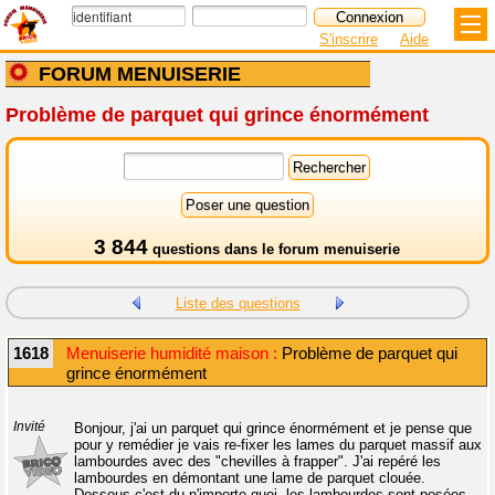
S'inscrire
Aide
FORUM MENUISERIE
Problème de parquet qui grince énormément
3 844
questions dans le
forum menuiserie
Liste des questions
1618
Menuiserie humidité maison :
Problème de parquet qui
grince énormément
Invité
Bonjour, j'ai un parquet qui grince énormément et je pense que
pour y remédier je vais re-fixer les lames du parquet massif aux
lambourdes avec des "chevilles à frapper". J'ai repéré les
lambourdes en démontant une lame de parquet clouée.
Dessous c'est du n'importe quoi, les lambourdes sont posées