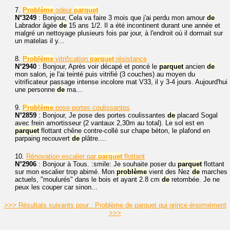
7.
Problème
odeur
parquet
N°3249
: Bonjour, Cela va faire 3 mois que j'ai perdu mon amour
de
Labrador âgée
de
15 ans 1/2. Il a été incontinent durant une année et
malgré un nettoyage plusieurs fois par jour, à l'endroit où il dormait sur
un matelas il y...
8.
Problème
vitrification
parquet
résistance
N°2940
: Bonjour, Après voir décapé et poncé le
parquet
ancien
de
mon salon, je l'ai teinté puis vitrifié (3 couches) au moyen du
vitrificateur passage intense incolore mat V33, il y 3-4 jours. Aujourd'hui
une personne
de
ma...
9.
Problème
pose portes coulissantes
N°2859
: Bonjour, Je pose des portes coulissantes
de
placard Sogal
avec frein amortisseur (2 vantaux 2,30m au total). Le sol est en
parquet
flottant chêne contre-collé sur chape béton, le plafond en
parpaing recouvert
de
plâtre....
10.
Rénovation escalier par
parquet
flottant
N°2906
: Bonjour à Tous. :smile: Je souhaite poser du
parquet
flottant
sur mon escalier trop abimé. Mon
problème
vient des Nez
de
marches
actuels, "moulurés" dans le bois et ayant 2.8 cm
de
retombée. Je ne
peux les couper car sinon...
>>> Résultats suivants pour : Problème de parquet qui grince énormément
>>>