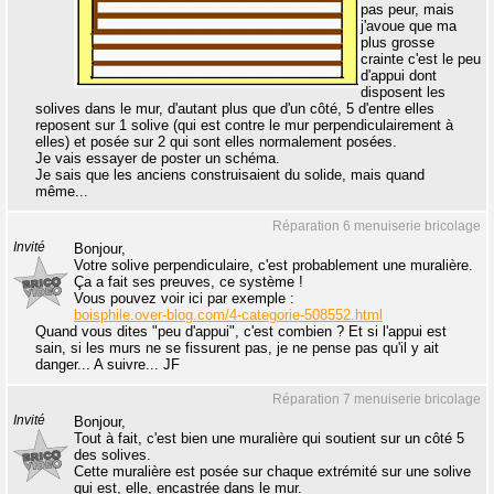
pas peur, mais
j'avoue que ma
plus grosse
crainte c'est le peu
d'appui dont
disposent les
solives dans le mur, d'autant plus que d'un côté, 5 d'entre elles
reposent sur 1 solive (qui est contre le mur perpendiculairement à
elles) et posée sur 2 qui sont elles normalement posées.
Je vais essayer de poster un schéma.
Je sais que les anciens construisaient du solide, mais quand
même...
Réparation 6 menuiserie bricolage
Invité
Bonjour,
Votre solive perpendiculaire, c'est probablement une muralière.
Ça a fait ses preuves, ce système !
Vous pouvez voir ici par exemple :
boisphile.over-blog.com/4-categorie-508552.html
Quand vous dites "peu d'appui", c'est combien ? Et si l'appui est
sain, si les murs ne se fissurent pas, je ne pense pas qu'il y ait
danger... A suivre... JF
Réparation 7 menuiserie bricolage
Invité
Bonjour,
Tout à fait, c'est bien une muralière qui soutient sur un côté 5
des solives.
Cette muralière est posée sur chaque extrémité sur une solive
qui est, elle, encastrée dans le mur.