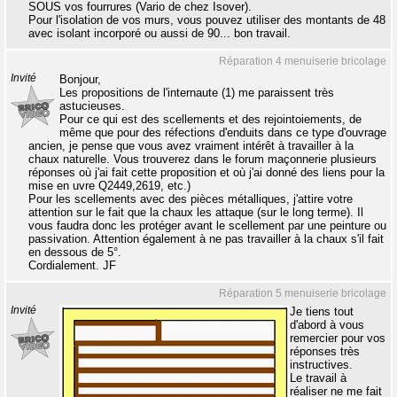
SOUS vos fourrures (Vario de chez Isover).
Pour l'isolation de vos murs, vous pouvez utiliser des montants de 48
avec isolant incorporé ou aussi de 90... bon travail.
Réparation 4 menuiserie bricolage
Invité
Bonjour,
Les propositions de l'internaute (1) me paraissent très
astucieuses.
Pour ce qui est des scellements et des rejointoiements, de
même que pour des réfections d'enduits dans ce type d'ouvrage
ancien, je pense que vous avez vraiment intérêt à travailler à la
chaux naturelle. Vous trouverez dans le forum maçonnerie plusieurs
réponses où j'ai fait cette proposition et où j'ai donné des liens pour la
mise en uvre Q2449,2619, etc.)
Pour les scellements avec des pièces métalliques, j'attire votre
attention sur le fait que la chaux les attaque (sur le long terme). Il
vous faudra donc les protéger avant le scellement par une peinture ou
passivation. Attention également à ne pas travailler à la chaux s'il fait
en dessous de 5°.
Cordialement. JF
Réparation 5 menuiserie bricolage
Invité
Je tiens tout
d'abord à vous
remercier pour vos
réponses très
instructives.
Le travail à
réaliser ne me fait