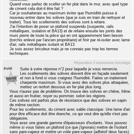
Quand vous parlez de sceller un fer plat dans le mur, avec quel type
de ciment cela doit-il être fait ?
Car je souhaiterais au maximum éviter que l'humidité puisse à
nouveau entrer dans les solives (que je suis en train de nettoyer et
traiter). Tous les scellements des solives sont à refaire.
J'ai l'intention de poser un plafond suspendu (suspente, rails
métalliques, isolation et BA13) et de refaire ensuite les joints des
murs pierre de toute la pièce qui en ont apparemment bien besoin
(torchis enlevé par l'ancien propriétaire) et finir par ré-isoler avec lame
d'air, rails métalliques isolant et BA13.
Je suis assez bricoleur mais je ne connais pas trop les termes
techniques.
Réparation 3 menuiserie bricolage
Invité
Suite à votre réponse n°2 pour laquelle je vous remercie.
Les scellements des solives doivent être en façade seulement
et non à fond si vous craignez l'humidité. Faites un traitement
charpente maximum. Si vous avez des solives plus attaquées,
mettez un renfort dessous en fer plat plus long.
Vous n'aurez pas de problème. On trouve des solives en chêne, frêne
et aussi en fruitier, noyer ou pommier, selon les régions.
Ces solives ont parfois plus de résistance que des solives en sapin
de même section.
Pour les scellements, du ciment avec sable classique. Une lame d'air
pour être efficace doit être étanche, ce qui veut dire qu'elle n'est pas
obligatoire.
Vous avez une grande gamme d'épaisseurs d'isolants. Vous pouvez
même si vous faites un plafond (ce que j'ignorais) mettre de l'isolant
sans pare-vapeur et mettre un voile pare-vapeur (adhésif deux faces)