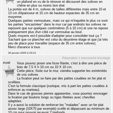
un plafond en vu de le rénover et découvert des solives en
chêne en plus ou moins bon état.
La portée est de 4 m, solives de tailles différentes mais entre 10 et
13 cm d'épaisseur et 15 cm de hauteur espacées de 35 cm en
moyenne.
Quelques parties vermoulues, mais ce qui m'inquiète le plus ce sont
les parties "encastrées" dans le mur car par endroits les solives ne
reposent que sur quelques centimètres (5 à 10 cm) et une ne repose
pratiquement plus d'un côté car vermoulue au bout.
Quels moyens est-il possible d'adopter pour consolider tout ça ?
Sachant que ce plancher est celui du deuxième étage et que j'ai très
peu de place pour travailler (espace de 35 cm entre solives).
Merci d'avance à tous.
30 janvier 2009 à 03:21
Réparation 1 menuiserie bricolage
Invité
Vous pouvez poser une lisse filante, c'est à dire une pièce de
bois de 7,5 X h 10 cm ou 10 X 10 cm.
Cette pièce, fixée sur le mur, viendra supporter les extrémités
de vos solives.
La fixation peut se faire par des pattes coudées en fer plat et
scellées.
C'est la formule classique (rustique, mis à part les pattes coudées à
enfoncer au marteau).
Dans le cas de grosses pierres apparentes, vous pourriez envisager
la fixation par boulons longs ou tiges filetées avec chevilles
adaptées.
Il y a aussi la solution de renforcer les "malades" avec un fer plat
assez large (10X70 par exemple) scellé et dépassant au minimum de
10 cm pour pouvoir recevoir 2 tirefonds.