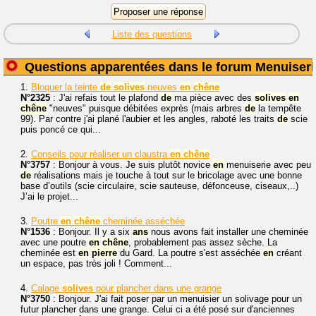
Liste des questions
Questions apparentées dans le forum Menuiseri
1.
Bloquer la teinte
de
solives
neuves
en
chêne
N°2325
: J'ai refais tout le plafond
de
ma pièce avec des
solives
en
chêne
"neuves" puisque débitées exprès (mais arbres
de
la tempête
99). Par contre j'ai plané l'aubier et les angles, raboté les traits
de
scie
puis poncé ce qui...
2.
Conseils pour réaliser un claustra
en
chêne
N°3757
: Bonjour à vous. Je suis plutôt novice
en
menuiserie avec peu
de
réalisations mais je touche à tout sur le bricolage avec une bonne
base d’outils (scie circulaire, scie sauteuse, défonceuse, ciseaux,..)
J’ai le projet...
3.
Poutre
en
chêne
cheminée asséchée
N°1536
: Bonjour. Il y a six
ans
nous avons fait installer une cheminée
avec une poutre
en
chêne
, probablement pas assez sèche. La
cheminée est
en
pierre
du Gard. La poutre s'est asséchée
en
créant
un espace, pas très joli ! Comment...
4.
Calage
solives
pour plancher dans une grange
N°3750
: Bonjour. J'ai fait poser par un menuisier un solivage pour un
futur plancher dans une grange. Celui ci a été posé sur d'anciennes