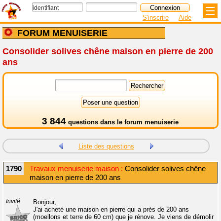
S'inscrire
Aide
FORUM MENUISERIE
Consolider solives chêne maison en pierre de 200
ans
3 844
questions dans le
forum menuiserie
Liste des questions
1790
Travaux menuiserie maison :
Consolider solives chêne
maison en pierre de 200 ans
Invité
Bonjour,
J'ai acheté une maison en pierre qui a près de 200 ans
(moellons et terre de 60 cm) que je rénove. Je viens de démolir