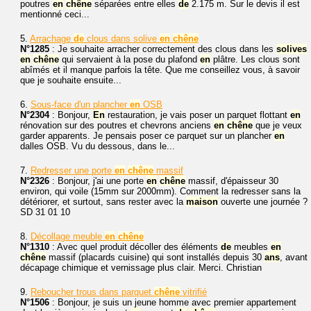
poutres
en
chêne
séparées entre elles
de
2.175 m. Sur le devis il est
mentionné ceci...
5.
Arrachage
de
clous dans solive
en
chêne
N°1285
: Je souhaite arracher correctement des clous dans les
solives
en
chêne
qui servaient à la pose du plafond
en
plâtre. Les clous sont
abîmés et il manque parfois la tête. Que me conseillez vous, à savoir
que je souhaite ensuite...
6.
Sous-face d'un plancher
en
OSB
N°2304
: Bonjour,
En
restauration, je vais poser un parquet flottant
en
rénovation sur des poutres et chevrons anciens
en
chêne
que je veux
garder apparents. Je pensais poser ce parquet sur un plancher
en
dalles OSB. Vu du dessous, dans le...
7.
Redresser une porte
en
chêne
massif
N°2326
: Bonjour, j'ai une porte
en
chêne
massif, d'épaisseur 30
environ, qui voile (15mm sur 2000mm). Comment la redresser sans la
détériorer, et surtout, sans rester avec la
maison
ouverte une journée ?
SD 31 01 10
8.
Décollage meuble
en
chêne
N°1310
: Avec quel produit décoller des éléments
de
meubles
en
chêne
massif (placards cuisine) qui sont installés depuis 30
ans
, avant
décapage chimique et vernissage plus clair. Merci. Christian
9.
Reboucher trous dans parquet
chêne
vitrifié
N°1506
: Bonjour, je suis un jeune homme avec premier appartement