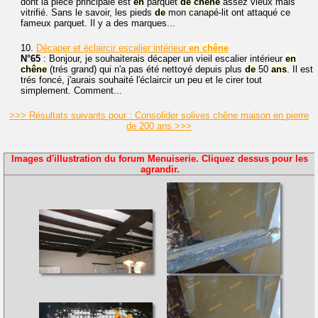
dont la pièce principale est
en
parquet
de
chêne
assez vieux mais
vitrifié. Sans le savoir, les pieds
de
mon canapé-lit ont attaqué ce
fameux parquet. Il y a des marques...
10.
Décaper et éclaircir escalier intérieur
en
chêne
N°65
: Bonjour, je souhaiterais décaper un vieil escalier intérieur
en
chêne
(trés grand) qui n'a pas été nettoyé depuis plus
de
50
ans
. Il est
trés foncé, j'aurais souhaité l'éclaircir un peu et le cirer tout
simplement. Comment...
>>> Résultats suivants pour : Consolider solives chêne maison en pierre
de 200 ans >>>
Images d'illustration du forum Menuiserie. Cliquez dessus pour les
agrandir.