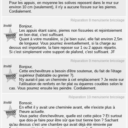
Pour les appuis, en moyenne les solives reposent dans le mur sur
environ 10 cm (seulement), il n'y a aucune fissure sur les pierres.
Cordialement.
Réparation 8 menuiserie bricolage
Invité
Bonjour,
Les appuis étant sains, pierres non fissurées et rejointoiement
en bon état, c'est suffisant.
Quant à votre muralière, si j'ai bien suivi, elle fait environ 2,5m
de longueur. Vous pourriez éventuellement, si la charge au
dessus est importante, la faire reposer sur 1 ou 2 appuis répartis.
Si c'est simplement votre support de plafond, c'est suffisant. JF
Réparation 9 menuiserie bricolage
Invité
Bonjour,
Cette enchevêtrure a besoin d'être soutenue, du fait de l'étage
supérieur (habitable ou grenier ?).
N'y aurait-il pas un cheminée à cet emplacement ? Je reste sur
l'utilisation de renforts en fer plat ou équerres coudées selon le
cas. Vous pourrez ensuite les peindre. Cordialement.
Réparation 10 menuiserie bricolage
Invité
Bonsoir,
En effet il y avait une cheminée avant, elle n'existe plus à
l'heure actuelle.
Vous parlez d'enchevêtrure, quelle est cette pièce ? Et surtout
que dois-je faire pour être sûr que tout tienne bon ? Sachant
qu'au dessus c'est une chambre qui avait déjà été rénovée par