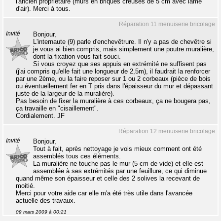
l'ancien propriétaire (murs en briques creuses de 5 cm avec lame
d'air). Merci à tous.
Réparation 11 menuiserie bricolage
Invité
Bonjour,
L'internaute (9) parle d'enchevêtrure. Il n'y a pas de chevêtre si
je vous ai bien compris, mais simplement une poutre muralière,
dont la fixation vous fait souci.
Si vous croyez que ses appuis en extrémité ne suffisent pas
(j'ai compris qu'elle fait une longueur de 2,5m), il faudrait la renforcer
par une 2ème, ou la faire reposer sur 1 ou 2 corbeaux (pièce de bois
ou éventuellement fer en T pris dans l'épaisseur du mur et dépassant
juste de la largeur de la muralière).
Pas besoin de fixer la muralière à ces corbeaux, ça ne bougera pas,
ça travaille en "cisaillement".
Cordialement. JF
Réparation 12 menuiserie bricolage
Invité
Bonjour,
Tout à fait, après nettoyage je vois mieux comment ont été
assemblés tous ces éléments.
La muralière ne touche pas le mur (5 cm de vide) et elle est
assemblée à ses extrémités par une feuillure, ce qui diminue
quand même son épaisseur et celle des 2 solives la recevant de
moitié.
Merci pour votre aide car elle m'a été très utile dans l'avancée
actuelle des travaux.
09 mars 2009 à 00:21