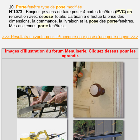
10.
Porte
-fenêtre type de
pose
modifiée
N°1073
: Bonjour, je viens de faire poser 4 portes-fenêtres (
PVC
)
en
rénovation avec dé
pose
Totale. L'artisan a effectué la prise des
dimensions, la commande, la livraison et la
pose
des
porte
-fenêtres.
Mes anciennes
porte
-fenêtres...
>>> Résultats suivants pour : Procédure pour pose d'une porte en pvc >>>
Images d'illustration du forum Menuiserie. Cliquez dessus pour les
agrandir.