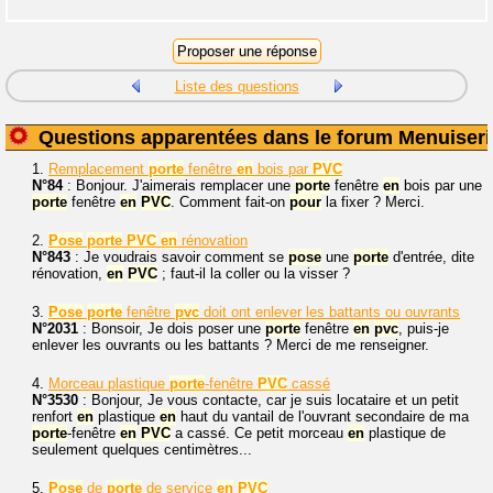
Liste des questions
Questions apparentées dans le forum Menuiseri
1.
Remplacement
porte
fenêtre
en
bois par
PVC
N°84
: Bonjour. J'aimerais remplacer une
porte
fenêtre
en
bois par une
porte
fenêtre
en
PVC
. Comment fait-on
pour
la fixer ? Merci.
2.
Pose
porte
PVC
en
rénovation
N°843
: Je voudrais savoir comment se
pose
une
porte
d'entrée, dite
rénovation,
en
PVC
; faut-il la coller ou la visser ?
3.
Pose
porte
fenêtre
pvc
doit ont enlever les battants ou ouvrants
N°2031
: Bonsoir, Je dois poser une
porte
fenêtre
en
pvc
, puis-je
enlever les ouvrants ou les battants ? Merci de me renseigner.
4.
Morceau plastique
porte
-fenêtre
PVC
cassé
N°3530
: Bonjour, Je vous contacte, car je suis locataire et un petit
renfort
en
plastique
en
haut du vantail de l'ouvrant secondaire de ma
porte
-fenêtre
en
PVC
a cassé. Ce petit morceau
en
plastique de
seulement quelques centimètres...
5.
Pose
de
porte
de service
en
PVC