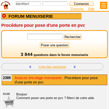
S'inscrire
Aide
FORUM MENUISERIE
Procédure pour pose d'une porte en pvc
3 844
questions dans le
forum menuiserie
Liste des questions
2389
Astuces bricolage menuiserie :
Procédure pour pose
d'une porte en pvc
Invité
Bonjour
Comment poser une porte en pvc ? Merci de votre aide.