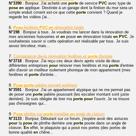
N°3390
: Bonjour. J'ai acheté une
porte
de service
PVC
avec type de
pose
en
applique. Destinée à un garage dont la finition du mur sera un
simple enduit ciment est-ce que cette
porte
convient ? Quand je
regarde les vidéos j'ai...
6.
Pose
fenêtres
PVC
en
rénovation totale
N°198
: Bonjour à tous. Je voudrais me lancer dans la rénovation de
mes anciennes huisseries et
en
poser
en
rénovation totale
en
PVC
. Je
souhaiterais savoir si cette opération est réalisable par tous. Je suis
assez bricoleur, mais...
7.
Comparaison devis rénovation fenêtres et
porte
d'entrée
N°3718
: Bonjour. J'ai reçu ces deux devis après visite de deux
différentes entreprises
pour
rénover mes fenêtres et ma
porte
d'entrée
afin d'avoir un meilleur isolement phonique de mon appartement (mes
fenêtres et
porte
d'entrée...
8.
Pose
porte
palière ouvrant extérieur
N°3591
: Bonjour. J'ai un appartement atypique qui ne me permet pas
de poser une
porte
palière poussant (les escalier montant sont juste
derrière). Je suis obligée de tirer ma
porte
pour
l'ouvrir. Je ne trouve
pas d'enseignes qui...
9.
Pose
plinthe sur
porte
installée
en
angle de cloison
N°3133
: Bonjour, Débutant sur ce forum, j'espère avoir des astuces
pour
la
pose
de plinthe derrière une
porte
posée dans un angle de
cloison.
En
effet, le plaquiste qui a posé nos portes (des portes de
bonne qualité
en
chêne...