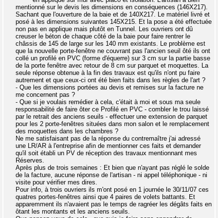
mentionné sur le devis les dimensions en conséquences (146X217).
Sachant que l'ouverture de la baie et de 140X217. Le matériel livré et
posé à les dimensions suivantes 145X215. Et la pose a été effectuée
non pas en applique mais plutôt en Tunnel. Les ouvriers ont dû
creuser le béton de chaque côté de la baie pour faire rentrer le
châssis de 145 de large sur les 140 mm existants. Le problème est
que la nouvelle porte-fenêtre ne couvrant pas l'ancien seuil ôté ils ont
collé un profilé en PVC (forme d'équerre) sur 3 cm sur la partie basse
de la porte fenêtre avec retour de 8 cm sur parquet et moquettes. La
seule réponse obtenue à la fin des travaux est qu'ils n'ont pu faire
autrement et que ceux-ci ont été bien faits dans les règles de l'art ?
- Que les dimensions portées au devis et remises sur la facture ne
me concernent pas ?
- Que si je voulais remédier à cela, c'était à moi et sous ma seule
responsabilité de faire ôter ce Profilé en PVC - combler le trou laissé
par le retrait des anciens seuils - effectuer une extension de parquet
pour les 2 porte-fenêtres situées dans mon salon et le remplacement
des moquettes dans les chambres ?
Ne me satisfaisant pas de la réponse du contremaître j'ai adressé
une LR/AR à l'entreprise afin de mentionner ces faits et demander
qu'il soit établi un PV de réception des travaux mentionnant mes
Réserves.
Après plus de trois semaines : Et bien que n'ayant pas réglé le solde
de la facture, aucune réponse de l'artisan - ni appel téléphonique - ni
visite pour vérifier mes dires.
Pour info, à trois ouvriers ils m'ont posé en 1 journée le 30/11/07 ces
quatres portes-fenêtres ainsi que 4 paires de volets battants. Et
apparemment ils n'avaient pas le temps de ragréer les dégâts faits en
ôtant les montants et les anciens seuils.