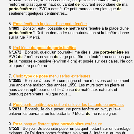
renfort en plastique en haut du vantail
de
l'ouvrant secondaire
de
ma
porte-fenêtre
en PVC a cassé. Ce petit morceau en plastique
de
seulement quelques centimètres...
5.
Pose
fenêtre à la place d'une porte fenêtre
N°889
: Bonsoir, est-il possible
de
mettre une fenêtre à la place d'une
porte-fenêtre
? Doit-on demander une autorisation si la fenêtre donne
sur la rue ? Merci.
6.
Problème
de
pose
de
porte-fenêtre
N°1672
: Bonsoir, quelqu'un pourrait-il me dire si une
porte-fenêtre
en
PVC
de
2 mètres environ
de
large peut être calfeutrée au dessous par
de
la mousse expansive (environ 4 cm) et posée sur des cales. Ne doit
elle pas être posée au...
7.
Choix
type
de
pose
menuiseries extérieures
N°3595
: Bonjour à tous. Ma compagne et moi rénovons actuellement
une ancienne maison des années 1950. Les murs sont en pierre et
nous avons opté pour une ITE à base
de
matériaux naturels et
(surtout) perspirants. Vu que nous...
8.
Pose
porte fenêtre pvc doit ont enlever les battants ou ouvrants
N°2031
: Bonsoir, Je dois poser une porte fenêtre en pvc, puis-je
enlever les ouvrants ou les battants ? Merci
de
me renseigner.
9.
Pose
parquet flottant gêne
porte-fenêtre
extérieure
N°559
: Bonjour. Je souhaite poser un parquet flottant sur un carrelage
existant. Or j'ai deux portes-fenêtres s'ouvrant à l'intérieur, au ras du