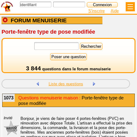
S'inscrire
Aide
FORUM MENUISERIE
Porte-fenêtre type de pose modifiée
3 844
questions dans le
forum menuiserie
Liste des questions
1073
Questions menuiserie maison :
Porte-fenêtre type de
pose modifiée
Invité
Bonjour, je viens de faire poser 4 portes-fenêtres (PVC) en
rénovation avec dépose Totale. L'artisan a effectué la prise des
dimensions, la commande, la livraison et la pose des porte-
fenêtres. Mes anciennes porte-fenêtres (bois) étaient posées
en applique sur mur avec placo et isolation. L'artisan a bien