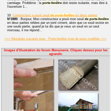
carrelage. Problème : la
porte-fenêtre
doit rester isolante, mais être à
l'ouverture 1...
10.
Constructeur a posé seuil
de
porte-fenêtre
en deux parties
N°2880
: Bonjour, Mon constructeur a posé mon seuil
de
porte-fenêtre
en deux parties reliées par un joint ciment, alors que ce seuil existe en
une seule partie, quand je lui dis que je veux un seuil en un seul
morceau, il me répond...
>>> Résultats suivants pour : Porte-fenêtre type de pose modifiée >>>
Images d'illustration du forum Menuiserie. Cliquez dessus pour les
agrandir.