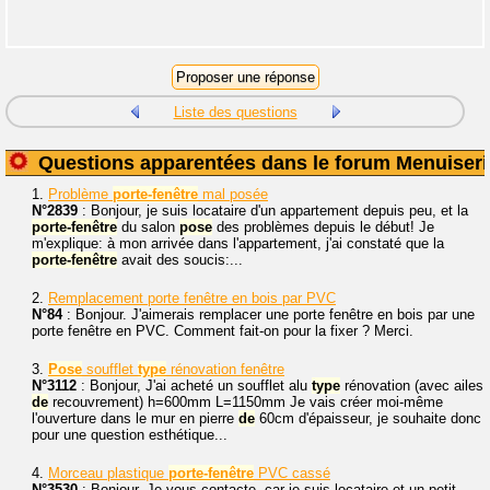
Liste des questions
Questions apparentées dans le forum Menuiseri
1.
Problème
porte-fenêtre
mal posée
N°2839
: Bonjour, je suis locataire d'un appartement depuis peu, et la
porte-fenêtre
du salon
pose
des problèmes depuis le début! Je
m'explique: à mon arrivée dans l'appartement, j'ai constaté que la
porte-fenêtre
avait des soucis:...
2.
Remplacement porte fenêtre en bois par PVC
N°84
: Bonjour. J'aimerais remplacer une porte fenêtre en bois par une
porte fenêtre en PVC. Comment fait-on pour la fixer ? Merci.
3.
Pose
soufflet
type
rénovation fenêtre
N°3112
: Bonjour, J'ai acheté un soufflet alu
type
rénovation (avec ailes
de
recouvrement) h=600mm L=1150mm Je vais créer moi-même
l'ouverture dans le mur en pierre
de
60cm d'épaisseur, je souhaite donc
pour une question esthétique...
4.
Morceau plastique
porte-fenêtre
PVC cassé
N°3530
: Bonjour, Je vous contacte, car je suis locataire et un petit