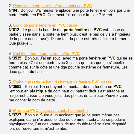
2.
Remplacement porte fenêtre en bois par
PVC
N°84
: Bonjour. J'aimerais remplacer une porte fenêtre en bois par une
porte fenêtre en
PVC
. Comment fait-on pour la fixer ? Merci.
3.
Gond de porte fenêtre en
PVC
cassé
N°612
: Le gond du haut de ma
porte-fenêtre
en
PVC
est cassé (la
partie vissée dans la porte ne tient plus, c'est le pas de vis à l'intérieur
de la porte qui est usé). De ce fait, la porte est très difficile à fermer.
Que puis-je...
4.
Problème fermeture porte fenêtre
PVC
N°3535
: Bonjour, J'ai un souci avec ma porte fenêtre en
PVC
qui ne se
ferme plus. C'est une porte avec 3 galets (je crois que ça s'appelle
comme ça) sur le côté et une tige pour le système de fermeture. Les
deux galets du haut...
5.
Embout
plastique
haut du battant de fenêtre
PVC
cassé
N°3683
: Bonjour. En nettoyant le montant de ma fenêtre en
PVC
,
l'embout en
plastique
du coin haut du battant droit s'est arraché et
l'ergot est cassé. Je vous joins des photos de la pièce. Pouvez-vous
me donner le nom de cette...
6.
Morceau
PVC
cassé sur vantail de fenêtre
N°3727
: Bonjour. Suite à un accident que je ne peux même pas
expliquer, car je n'ai aucune idée de comment cela a pu se produire
physiquement, l'un des vantaux de ma double-fenêtre s'est dégondé
lors de l'ouverture et m'est tombé...