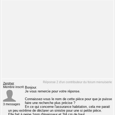
Réponse 2 d'un contributeur du forum menuiserie
Zergher
Membre inscrit
Bonjour.
Je vous remercie pour votre réponse.
Connaissez-vous le nom de cette pièce pour que je puisse
faire une recherche plus précise ?
3 messages
En ce qui concerne l'assurance habitation, cela me parait
un peu extrême de déclarer un sinistre pour une si petite pièce.
Elle fait à peine 1mm d'épaisseur et 3/4 cm de haut...