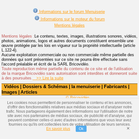
Informations sur le forum Menuiserie
Informations sur le moteur du forum
Mentions légales
Mentions légales :
Le contenu, textes, images, illustrations sonores, vidéos,
photos, animations, logos et autres documents constituent ensemble une
œuvre protégée par les lois en vigueur sur la propriété intellectuelle (article
L.122-4).
Aucune exploitation commerciale ou non commerciale même partielle des
données qui sont présentées sur ce site ne pourra être effectuée sans
l'accord préalable et écrit de la SARL Bricovidéo.
Toute reproduction même partielle du contenu de ce site et de l'utilisation
de la marque Bricovidéo sans autorisation sont interdites et donneront suite
à des poursuites.
>> Lire la suite
Vidéos
|
Dossiers & Schémas
|
la menuiserie
|
Fabricants
|
Images
|
Articles
© Bricovidéo
Les cookies nous permettent de personnaliser le contenu et les annonces,
d'offrir des fonctionnalités relatives aux médias sociaux et d'analyser notre
trafic. Nous partageons également des informations sur l'utilisation de notre
site avec nos partenaires de médias sociaux, de publicité et d'analyse, qui
peuvent combiner celles-ci avec d'autres informations que vous leur avez
fournies ou qu'ils ont collectées lors de votre utilisation de leurs services.
×
En savoir plus
Ok