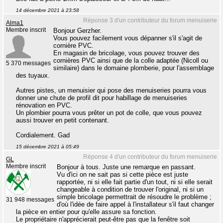
14 décembre 2021 à 23:58
Réponse 3 d'un contributeur du forum menuiserie
Alma1
Membre inscrit
Bonjour Gerzher.
Vous pouvez facilement vous dépanner s'il s'agit de
cornière PVC.
En magasin de bricolage, vous pouvez trouver des
cornières PVC ainsi que de la colle adaptée (Nicoll ou
5 370 messages
similaire) dans le domaine plomberie, pour l'assemblage
des tuyaux.
Autres pistes, un menuisier qui pose des menuiseries pourra vous
donner une chute de profil dit pour habillage de menuiseries
rénovation en PVC.
Un plombier pourra vous prêter un pot de colle, que vous pouvez
aussi trouver en petit contenant.
Cordialement. Gad
15 décembre 2021 à 05:49
Réponse 4 d'un contributeur du forum menuiserie
GL
Membre inscrit
Bonjour à tous. Juste une remarque en passant.
Vu d'ici on ne sait pas si cette pièce est juste
rapportée, ni si elle fait partie d'un tout, ni si elle serait
changeable à condition de trouver l'original, ni si un
simple bricolage permettrait de résoudre le problème ;
31 948 messages
d'où l'idée de faire appel à l'installateur s'il faut changer
la pièce en entier pour qu'elle assure sa fonction.
Le propriétaire n'apprécierait peut-être pas que la fenêtre soit