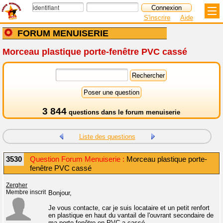
S'inscrire
Aide
FORUM MENUISERIE
Morceau plastique porte-fenêtre PVC cassé
3 844
questions dans le
forum menuiserie
Liste des questions
3530
Question Forum Menuiserie :
Morceau plastique porte-
fenêtre PVC cassé
Zergher
Membre inscrit
Bonjour,
Je vous contacte, car je suis locataire et un petit renfort
en plastique en haut du vantail de l'ouvrant secondaire de
ma porte-fenêtre en PVC a cassé.