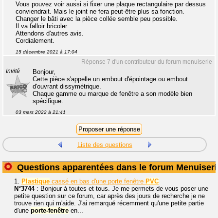
Vous pouvez voir aussi si fixer une plaque rectangulaire par dessus
conviendrait. Mais le joint ne fera peut-être plus sa fonction.
Changer le bâti avec la pièce collée semble peu possible.
Il va falloir bricoler.
Attendons d'autres avis.
Cordialement.
15 décembre 2021 à 17:04
Réponse 7 d'un contributeur du forum menuiserie
Invité
Bonjour,
Cette pièce s'appelle un embout d'épointage ou embout
d'ouvrant dissymétrique.
Chaque gamme ou marque de fenêtre a son modèle bien
spécifique.
03 mars 2022 à 21:41
Liste des questions
Questions apparentées dans le forum Menuiseri
1.
Plastique
cassé en bas d'une porte fenêtre
PVC
N°3744
: Bonjour à toutes et tous. Je me permets de vous poser une
petite question sur ce forum, car après des jours de recherche je ne
trouve rien qui m'aide. J'ai remarqué récemment qu'une petite partie
d'une
porte-fenêtre
en...