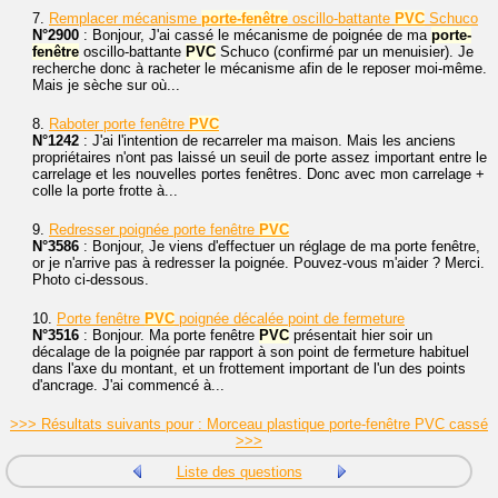
7.
Remplacer mécanisme
porte-fenêtre
oscillo-battante
PVC
Schuco
N°2900
: Bonjour, J'ai cassé le mécanisme de poignée de ma
porte-
fenêtre
oscillo-battante
PVC
Schuco (confirmé par un menuisier). Je
recherche donc à racheter le mécanisme afin de le reposer moi-même.
Mais je sèche sur où...
8.
Raboter porte fenêtre
PVC
N°1242
: J'ai l'intention de recarreler ma maison. Mais les anciens
propriétaires n'ont pas laissé un seuil de porte assez important entre le
carrelage et les nouvelles portes fenêtres. Donc avec mon carrelage +
colle la porte frotte à...
9.
Redresser poignée porte fenêtre
PVC
N°3586
: Bonjour, Je viens d'effectuer un réglage de ma porte fenêtre,
or je n'arrive pas à redresser la poignée. Pouvez-vous m'aider ? Merci.
Photo ci-dessous.
10.
Porte fenêtre
PVC
poignée décalée point de fermeture
N°3516
: Bonjour. Ma porte fenêtre
PVC
présentait hier soir un
décalage de la poignée par rapport à son point de fermeture habituel
dans l'axe du montant, et un frottement important de l'un des points
d'ancrage. J'ai commencé à...
>>> Résultats suivants pour : Morceau plastique porte-fenêtre PVC cassé
>>>
Liste des questions