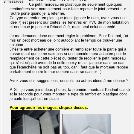
3 messages
Ce petit morceau en plastique de seulement quelques
centimètres sert normalement pour faire reposer le joint présent sur
l'autre porte quand je la referme.
Ce type de renfort en plastique (dont j'ignore le nom, avez-vous une
idée ?) est présent sur toutes les fenêtres en PVC de mon habitation
et contribue je pense à l'étanchéité, mais seul celui-ci a cédé.
Je me demande donc comment régler le problème. Pour l'instant, j'ai
mis un petit morceau de joint autocollant le temps de trouver une
solution.
J'hésite entre acheter une cornière et remplacer toute la partie qui a
cassé (sauf que je ne sais pas si une cornière sera adaptée pour le
remplacement de cette pièce) ou tenter de recoller le petit morceau
qui s'est séparé avec de la colle epoxy (mais j'ai peur dans ce cas
que l'étanchéité ne soit pas au top, car il faut que le morceau repose
parfaitement contre le mur derrière sans se casser...).
Avez-vous des suggestions, conseils ou autres idées à me donner ?
P. S. : je vous joins deux photos, la première montrant l'endroit cassé
et la seconde pour vous montrer le type de renfort en plastique dont
je parle lorsqu'il est en place.
Pour agrandir les images, cliquez dessus.