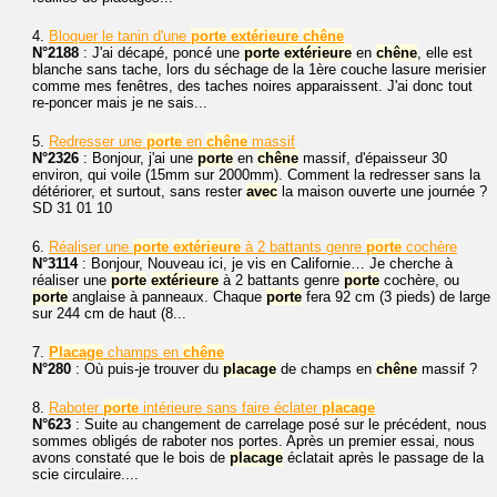
4.
Bloquer le tanin d'une
porte
extérieure
chêne
N°2188
: J'ai décapé, poncé une
porte
extérieure
en
chêne
, elle est
blanche sans tache, lors du séchage de la 1ère couche lasure merisier
comme mes fenêtres, des taches noires apparaissent. J'ai donc tout
re-poncer mais je ne sais...
5.
Redresser une
porte
en
chêne
massif
N°2326
: Bonjour, j'ai une
porte
en
chêne
massif, d'épaisseur 30
environ, qui voile (15mm sur 2000mm). Comment la redresser sans la
détériorer, et surtout, sans rester
avec
la maison ouverte une journée ?
SD 31 01 10
6.
Réaliser une
porte
extérieure
à 2 battants genre
porte
cochère
N°3114
: Bonjour, Nouveau ici, je vis en Californie… Je cherche à
réaliser une
porte
extérieure
à 2 battants genre
porte
cochère, ou
porte
anglaise à panneaux. Chaque
porte
fera 92 cm (3 pieds) de large
sur 244 cm de haut (8...
7.
Placage
champs en
chêne
N°280
: Où puis-je trouver du
placage
de champs en
chêne
massif ?
8.
Raboter
porte
intérieure sans faire éclater
placage
N°623
: Suite au changement de carrelage posé sur le précédent, nous
sommes obligés de raboter nos portes. Après un premier essai, nous
avons constaté que le bois de
placage
éclatait après le passage de la
scie circulaire....