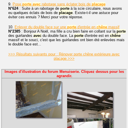
9.
Pose
porte
avec
rabotage sans éclater bois de
placage
N°624
: Suite à un rabotage de
porte
à la scie circulaire, nous avons
eu quelques éclats de bois de
placage
. Existe-t-il une astuce pour
éviter ces ennuis ? Merci pour votre réponse.
10.
Enlever du double face sur une
porte
d'entrée en
chêne
massif
N°2385
: Bonjour A Noël, ma fille a cru bien faire en collant sur la
porte
des guirlandes
avec
du double face. La
porte
d'entrée est en
chêne
massif et le souci, c'est que les guirlandes ont bien été enlevées mais
le double face est...
>>> Résultats suivants pour : Rénover porte chêne extérieure avec
placage >>>
Images d'illustration du forum Menuiserie. Cliquez dessus pour les
agrandir.