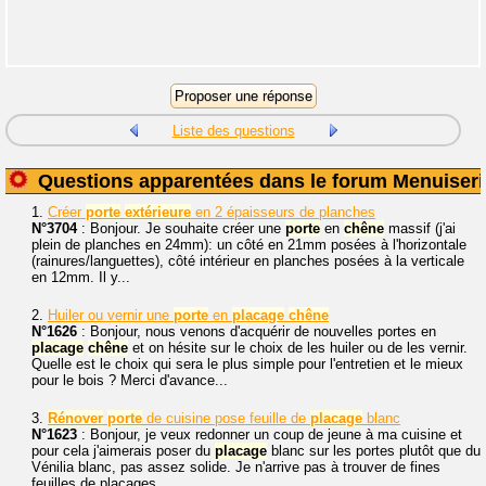
Liste des questions
Questions apparentées dans le forum Menuiseri
1.
Créer
porte
extérieure
en 2 épaisseurs de planches
N°3704
: Bonjour. Je souhaite créer une
porte
en
chêne
massif (j'ai
plein de planches en 24mm): un côté en 21mm posées à l'horizontale
(rainures/languettes), côté intérieur en planches posées à la verticale
en 12mm. Il y...
2.
Huiler ou vernir une
porte
en
placage
chêne
N°1626
: Bonjour, nous venons d'acquérir de nouvelles portes en
placage
chêne
et on hésite sur le choix de les huiler ou de les vernir.
Quelle est le choix qui sera le plus simple pour l'entretien et le mieux
pour le bois ? Merci d'avance...
3.
Rénover
porte
de cuisine pose feuille de
placage
blanc
N°1623
: Bonjour, je veux redonner un coup de jeune à ma cuisine et
pour cela j'aimerais poser du
placage
blanc sur les portes plutôt que du
Vénilia blanc, pas assez solide. Je n'arrive pas à trouver de fines
feuilles de placages...