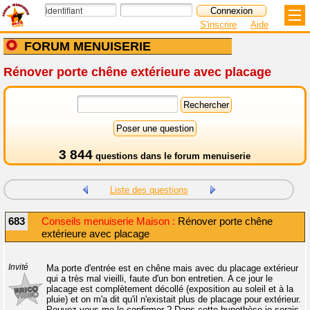
S'inscrire
Aide
FORUM MENUISERIE
Rénover porte chêne extérieure avec placage
3 844
questions dans le
forum menuiserie
Liste des questions
683
Conseils menuiserie Maison :
Rénover porte chêne
extérieure avec placage
Invité
Ma porte d'entrée est en chêne mais avec du placage extérieur
qui a très mal vieilli, faute d'un bon entretien. A ce jour le
placage est complètement décollé (exposition au soleil et à la
pluie) et on m'a dit qu'il n'existait plus de placage pour extérieur.
Pouvez-vous me le confirmer ? Dans cette hypothèse je serais