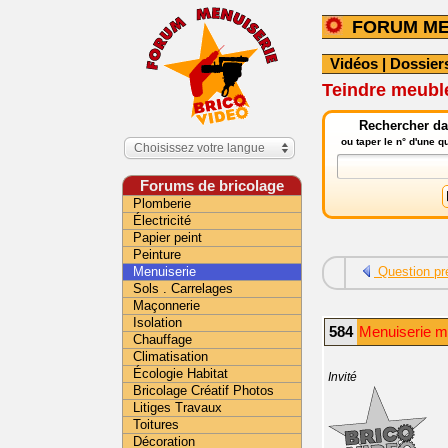
FORUM ME
Vidéos
|
Dossier
Teindre meubl
Rechercher da
ou taper le n° d'une 
Choisissez votre langue
Forums de bricolage
Plomberie
Électricité
Papier peint
Peinture
Menuiserie
Question pr
Sols . Carrelages
Maçonnerie
Isolation
584
Menuiserie ma
Chauffage
Climatisation
Écologie Habitat
Invité
Bricolage Créatif Photos
Litiges Travaux
Toitures
Décoration