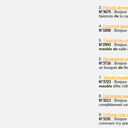
3.
Plaques
de
bo
N°3675
: Bonjour 
faïences
de
la sa
4.
Comment laquer
N°1850
: Bonjour.
5.
Transformer v
N°2943
: Bonjour,
meuble
de
salle
6.
Restauration
m
N°3716
: Bonjour
un bouquet
de
fle
7.
Teindre
meub
N°3723
: Bonjour.
meuble
effet chê
8.
Démontage
me
N°3213
: Bonjour
complètement usé 
9.
Griffures chat
N°3191
: Bonjour
comment m'y prend