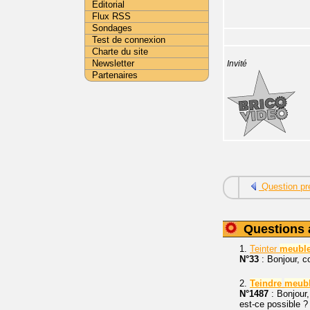
Editorial
Flux RSS
Sondages
Test de connexion
Charte du site
Newsletter
Invité
Partenaires
Question pr
Questions 
1.
Teinter
meubl
N°33
: Bonjour, 
2.
Teindre
meub
N°1487
: Bonjour,
est-ce possible ?