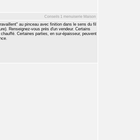
Conseils 1 menuiserie Maison
ravaillent" au pinceau avec finition dans le sens du fil
lasure). Renseignez-vous près d'un vendeur. Certains
p chauffé. Certaines parties, en sur-épaisseur, peuvent
nce.