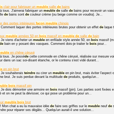
is
clair pour fabriquer un
meuble
salle
de
bains
à tous. J'aimerai fabriquer un
meuble
de
salle
de
bains pour recevoir un vas
lle
de
bains sont
de
couleur crème (ou beige comme on voudra). Je...
 des portes intérieures
façon
meuble
chinois
 Comment laquer des portes intérieures brutes pour obtenir un effet
de
laque 
ieux
meuble
années 50 en
bois
massif en
meuble
de
salle
de
bain
 Je viens d'acheter un
meuble
en enfilade style année 50, en
bois
massif (m
de
bain en y posant des vasques. Comment dois-je traiter le
bois
pour...
euble
en chêne cérusé
 à tous. Je possè
de
cette commode en chêne cérusé, réalisée sur mesure voi
ur dans un sac soi-disant étanche, or le contenu s'est vidé durant...
le
en pin brut
 Je souhaiterais
teindre
ou cirer un
meuble
en pin brut, mais éviter l'aspect 
ne brut. Je suis perdue devant la multitude
de
produits, quelqu'un...
uble
bois
massif pin
, Je dois démonter une armoire en
bois
massif (pin). Les parties sont fixées e
et on ne peut la dévisser, ce qui pose un problème pour un...
 sur
meuble
bois
brut
 ! Mon chat a eu la mauvaise idée
de
faire ses griffes sur le
meuble
neuf
de
s
re pour réparer ses dégâts... Quelqu'un aurait-il une solution...