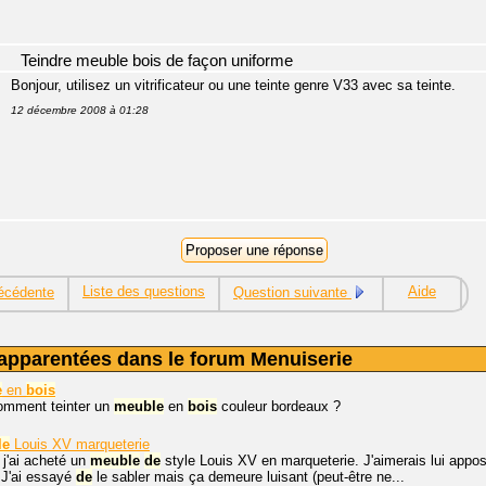
Teindre meuble bois de façon uniforme
Bonjour, utilisez un vitrificateur ou une teinte genre V33 avec sa teinte.
12 décembre 2008 à 01:28
Liste des questions
Aide
écédente
Question suivante
apparentées dans le forum Menuiserie
e
en
bois
comment teinter un
meuble
en
bois
couleur bordeaux ?
le
Louis XV marqueterie
 j'ai acheté un
meuble
de
style Louis XV en marqueterie. J'aimerais lui appos
 J'ai essayé
de
le sabler mais ça demeure luisant (peut-être ne...