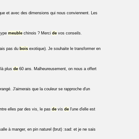
que et avec des dimensions qui nous conviennent. Les
type
meuble
chinois ? Merci
de
vos conseils.
ais pas du
bois
exotique). Je souhaite le transformer en
là plus
de
60 ans. Malheureusement, on nous a offert
orangé. J'aimerais que la couleur se rapproche d'un
ntre elles par des vis, le pas
de
vis
de
l'une d'elle est
alle à manger, en pin naturel (brut) :sad: et je ne sais