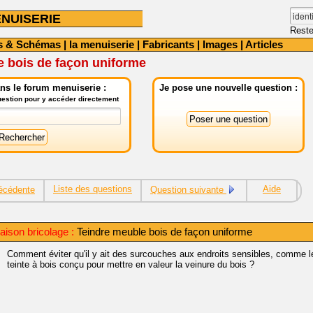
NUISERIE
Reste
s & Schémas
|
la menuiserie
|
Fabricants
|
Images
|
Articles
e bois de façon uniforme
ns le forum menuiserie :
Je pose une nouvelle question :
question pour y accéder directement
Liste des questions
Aide
écédente
Question suivante
ison bricolage :
Teindre meuble bois de façon uniforme
Comment éviter qu'il y ait des surcouches aux endroits sensibles, comme le
teinte à bois conçu pour mettre en valeur la veinure du bois ?