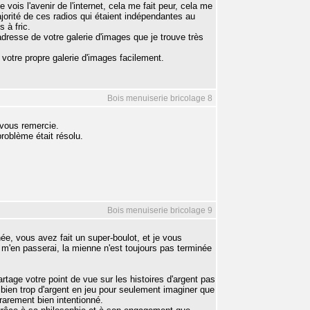
 vois l'avenir de l'internet, cela me fait peur, cela me
ajorité de ces radios qui étaient indépendantes au
 à fric.
adresse de votre galerie d'images que je trouve très
r votre propre galerie d'images facilement.
Bois menuiserie bricolage 8
 vous remercie.
roblème était résolu.
Bois menuiserie bricolage 9
ée, vous avez fait un super-boulot, et je vous
e m'en passerai, la mienne n'est toujours pas terminée
age votre point de vue sur les histoires d'argent pas
 a bien trop d'argent en jeu pour seulement imaginer que
s rarement bien intentionné.