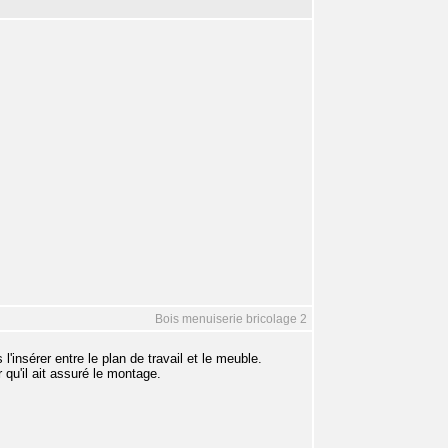
Bois menuiserie bricolage 2
l'insérer entre le plan de travail et le meuble.
 qu'il ait assuré le montage.