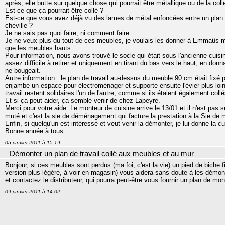
après, elle butte sur quelque chose qui pourrait être métallique ou de la coll
Est-ce que ça pourrait être collé ?
Est-ce que vous avez déjà vu des lames de métal enfoncées entre un plan 
cheville ?
Je ne sais pas quoi faire, ni comment faire.
Je ne veux plus du tout de ces meubles, je voulais les donner à Emmaüs mais
que les meubles hauts.
Pour information, nous avons trouvé le socle qui était sous l'ancienne cuisin
assez difficile à retirer et uniquement en tirant du bas vers le haut, en donn
ne bougeait.
Autre information : le plan de travail au-dessus du meuble 90 cm était fixé p
enjambe un espace pour électroménager et supporte ensuite l'évier plus loin. 
travail restent solidaires l'un de l'autre, comme si ils étaient également coll
Et si ça peut aider, ça semble venir de chez Lapeyre.
Merci pour votre aide. Le monteur de cuisine arrive le 13/01 et il n'est pa
muté et c'est la sie de déménagement qui facture la prestation à la Sie de 
Enfin, si quelqu'un est intéressé et veut venir la démonter, je lui donne la cui
Bonne année à tous.
05 janvier 2011 à 15:19
Démonter un plan de travail collé aux meubles et au mur
Bonjour, si ces meubles sont perdus (ma foi, c'est la vie) un pied de biche f
version plus légère, à voir en magasin) vous aidera sans doute à les démont
et contactez le distributeur, qui pourra peut-être vous fournir un plan de mon
09 janvier 2011 à 14:02