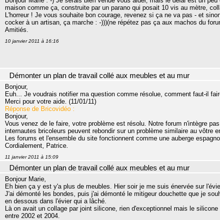
Bonjour Marie : -) Je serais bien venue vous aider, mais le délai est un peu 
maison comme ça, construite par un parano qui posait 10 vis au mètre, collai
L'horreur ! Je vous souhaite bon courage, revenez si ça ne va pas - et sinon
cocker à un artisan, ça marche : -)))(ne répétez pas ça aux machos du forum,
Amitiés.
10 janvier 2011 à 16:16
Démonter un plan de travail collé aux meubles et au mur
Bonjour,
Euh... Je voudrais notifier ma question comme résolue, comment faut-il fair
Merci pour votre aide. (11/01/11)
Réponse de Bricovidéo :
Bonjour,
Vous venez de le faire, votre problème est résolu. Notre forum n'intègre pas
internautes bricoleurs peuvent rebondir sur un problème similaire au vôtre
Les forums et l'ensemble du site fonctionnent comme une auberge espagno
Cordialement, Patrice.
11 janvier 2011 à 15:09
Démonter un plan de travail collé aux meubles et au mur
Bonjour Marie,
Eh bien ça y est y'a plus de meubles. Hier soir je me suis énervée sur l'évie
J'ai démonté les bondes, puis j'ai démonté le mitigeur douchette que je sou
en dessous dans l'évier qui a lâché.
Là on avait un collage par joint silicone, rien d'exceptionnel mais le silicone 
entre 2002 et 2004.