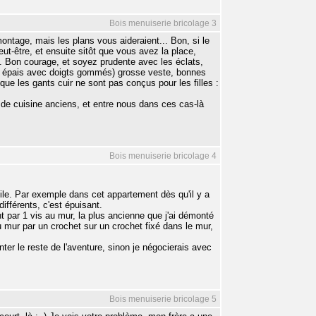
Bois menuiserie bricolage 3
 montage, mais les plans vous aideraient... Bon, si le
ut-être, et ensuite sitôt que vous avez la place,
tc. Bon courage, et soyez prudente avec les éclats,
cot épais avec doigts gommés) grosse veste, bonnes
que les gants cuir ne sont pas conçus pour les filles :
s de cuisine anciens, et entre nous dans ces cas-là
Bois menuiserie bricolage 4
ile. Par exemple dans cet appartement dès qu'il y a
ifférents, c'est épuisant.
 par 1 vis au mur, la plus ancienne que j'ai démonté
 mur par un crochet sur un crochet fixé dans le mur,
onter le reste de l'aventure, sinon je négocierais avec
Bois menuiserie bricolage 5