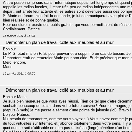
A titre personnel je suis dans l'informatique depuis fort longtemps et quand je
rappelle les radios locales, il reste très peu de radios indépendantes une m
départ, ont arrêté leur activité et les autres sont devenues aussi des pompes
Si Marie du forum m'en fait la demande, je lui communiquerai avec plaisir l'
bien réalisée et de bonne qualité.
Pour conclure, il existe des outils gratuits qui vous permettraient de réalise
Cordialement, Patrice.
11 janvier 2011 à 15:08
Démonter un plan de travail collé aux meubles et au mur
Bonjour
Le P. S. était mis en P. S. pour pouvoir être supprimé en cas de besoin. Je
L'important était de remercier Marie pour son aide. Et de préciser que mon p
Merci encore.
Marie
12 janvier 2011 à 08:56
Démonter un plan de travail collé aux meubles et au mur
Bonjour Marie,
Je suis bien heureuse que vous ayez réussi. Rien de tel que d'être détermin
souhaite beaucoup de plaisir dans votre future cuisine ! Pour les images, j
(depuis 8 mois) je me passe aisément d'une pointe de jalousie (lol). Bravo !
Bonjour Patrice,
Nul besoin de transmettre, comme vous voyez : -) Vous savez comme je part
du tout virtuelles sur Internet, et j'abonde totalement dans votre sens. Il y
quoi que ce soit d'utilisable ne sera pas utilisé au (large) bénéfice d'un tier