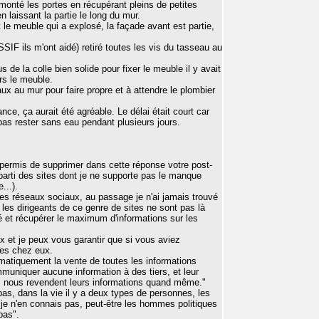
émonté les portes en récupérant pleins de petites
en laissant la partie le long du mur.
st le meuble qui a explosé, la façade avant est partie,
 ils m'ont aidé) retiré toutes les vis du tasseau au
 de la colle bien solide pour fixer le meuble il y avait
rs le meuble.
reaux au mur pour faire propre et à attendre le plombier
nce, ça aurait été agréable. Le délai était court car
pas rester sans eau pendant plusieurs jours.
 permis de supprimer dans cette réponse votre post-
 parti des sites dont je ne supporte pas le manque
...).
es réseaux sociaux, au passage je n'ai jamais trouvé
, les dirigeants de ce genre de sites ne sont pas là
té et récupérer le maximum d'informations sur les
x et je peux vous garantir que si vous aviez
ges chez eux.
ématiquement la vente de toutes les informations
muniquer aucune information à des tiers, et leur
e, nous revendent leurs informations quand même."
pas, dans la vie il y a deux types de personnes, les
e n'en connais pas, peut-être les hommes politiques
pas".