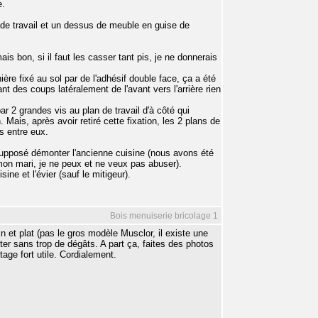
e.
de travail et un dessus de meuble en guise de
 bon, si il faut les casser tant pis, je ne donnerais
ière fixé au sol par de l'adhésif double face, ça a été
ant des coups latéralement de l'avant vers l'arrière rien
ar 2 grandes vis au plan de travail d'à côté qui
Mais, après avoir retiré cette fixation, les 2 plans de
és entre eux.
s supposé démonter l'ancienne cuisine (nous avons été
mon mari, je ne peux et ne veux pas abuser).
sine et l'évier (sauf le mitigeur).
Bois menuiserie bricolage 1
in et plat (pas le gros modèle Musclor, il existe une
er sans trop de dégâts. A part ça, faites des photos
tage fort utile. Cordialement.