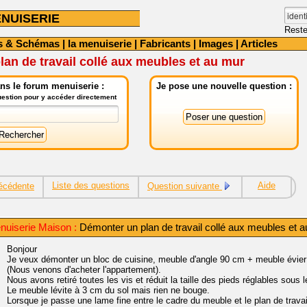
NUISERIE
Reste
s & Schémas
|
la menuiserie
|
Fabricants
|
Images
|
Articles
an de travail collé aux meubles et au mur
ns le forum menuiserie :
Je pose une nouvelle question :
question pour y accéder directement
Liste des questions
Aide
écédente
Question suivante
nuiserie Maison :
Démonter un plan de travail collé aux meubles et 
Bonjour
Je veux démonter un bloc de cuisine, meuble d'angle 90 cm + meuble évier e
(Nous venons d'acheter l'appartement).
Nous avons retiré toutes les vis et réduit la taille des pieds réglables sous 
Le meuble lévite à 3 cm du sol mais rien ne bouge.
Lorsque je passe une lame fine entre le cadre du meuble et le plan de travai