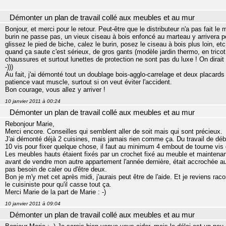
Démonter un plan de travail collé aux meubles et au mur
Bonjour, et merci pour le retour. Peut-être que le distributeur n'a pas fait le
burin ne passe pas, un vieux ciseau à bois enfoncé au marteau y arrivera pe
glissez le pied de biche, calez le burin, posez le ciseau à bois plus loin, e
quand ça saute c'est sérieux, de gros gants (modèle jardin thermo, en tri
chaussures et surtout lunettes de protection ne sont pas du luxe ! On dirait 
-)))
Au fait, j'ai démonté tout un doublage bois-agglo-carrelage et deux placard
patience vaut muscle, surtout si on veut éviter l'accident.
Bon courage, vous allez y arriver !
10 janvier 2011 à 00:24
Démonter un plan de travail collé aux meubles et au mur
Rebonjour Marie,
Merci encore. Conseilles qui semblent aller de soit mais qui sont précieux.
J'ai démonté déjà 2 cuisines, mais jamais rien comme ça. Du travail de déb
10 vis pour fixer quelque chose, il faut au minimum 4 embout de tourne vis d
Les meubles hauts étaient fixés par un crochet fixé au meuble et maintenant
avant de vendre mon autre appartement l'année dernière, était accrochée au
pas besoin de caler ou d'être deux.
Bon je m'y met cet après midi, j'aurais peut être de l'aide. Et je reviens rac
le cuisiniste pour qu'il casse tout ça.
Merci Marie de la part de Marie : -)
10 janvier 2011 à 09:04
Démonter un plan de travail collé aux meubles et au mur