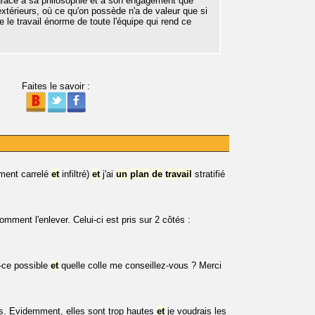
t grâce à sa philosophie et à son engagement que
extérieurs, où ce qu'on possède n'a de valeur que si
ge le travail énorme de toute l'équipe qui rend ce
Faites le savoir :
ment carrelé
et
infiltré)
et
j'ai
un
plan
de
travail
stratifié
mment l'enlever. Celui-ci est pris sur 2 côtés :
t-ce possible
et
quelle colle me conseillez-vous ? Merci
. Evidemment, elles sont trop hautes
et
je voudrais les