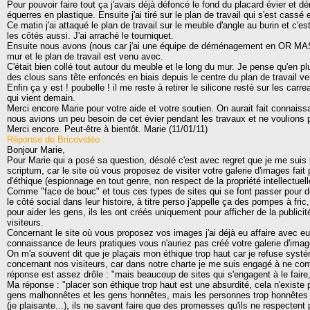
Pour pouvoir faire tout ça j'avais déjà défoncé le fond du placard évier et d
équerres en plastique. Ensuite j'ai tiré sur le plan de travail qui s'est cassé 
Ce matin j'ai attaqué le plan de travail sur le meuble d'angle au burin et c'e
les côtés aussi. J'ai arraché le tourniquet.
Ensuite nous avons (nous car j'ai une équipe de déménagement en OR MASSIF
mur et le plan de travail est venu avec.
C'était bien collé tout autour du meuble et le long du mur. Je pense qu'en plus
des clous sans tête enfoncés en biais depuis le centre du plan de travail ve
Enfin ça y est ! poubelle ! il me reste à retirer le silicone resté sur les car
qui vient demain.
Merci encore Marie pour votre aide et votre soutien. On aurait fait connaissa
nous avions un peu besoin de cet évier pendant les travaux et ne voulions 
Merci encore. Peut-être à bientôt. Marie (11/01/11)
Réponse de Bricovidéo :
Bonjour Marie,
Pour Marie qui a posé sa question, désolé c'est avec regret que je me suis
scriptum, car le site où vous proposez de visiter votre galerie d'images fait
d'éthique (espionnage en tout genre, non respect de la propriété intellectuelle
Comme "face de bouc" et tous ces types de sites qui se font passer pour d
le côté social dans leur histoire, à titre perso j'appelle ça des pompes à fric
pour aider les gens, ils les ont créés uniquement pour afficher de la publici
visiteurs.
Concernant le site où vous proposez vos images j'ai déjà eu affaire avec eu
connaissance de leurs pratiques vous n'auriez pas créé votre galerie d'ima
On m'a souvent dit que je plaçais mon éthique trop haut car je refuse syst
concernant nos visiteurs, car dans notre charte je me suis engagé à ne com
réponse est assez drôle : "mais beaucoup de sites qui s'engagent à le fair
Ma réponse : "placer son éthique trop haut est une absurdité, cela n'existe 
gens malhonnêtes et les gens honnêtes, mais les personnes trop honnêtes j
(je plaisante...), ils ne savent faire que des promesses qu'ils ne respectent 