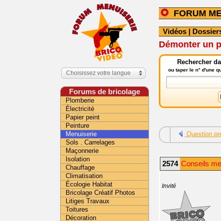
FORUM ME
Vidéos
|
Dossier
Démonter un pl
Rechercher da
ou taper le n° d'une 
Choisissez votre langue
Forums de bricolage
Plomberie
Électricité
Papier peint
Peinture
Menuiserie
Question pr
Sols . Carrelages
Maçonnerie
Isolation
2574
Conseils me
Chauffage
Climatisation
Écologie Habitat
Invité
Bricolage Créatif Photos
Litiges Travaux
Toitures
Décoration