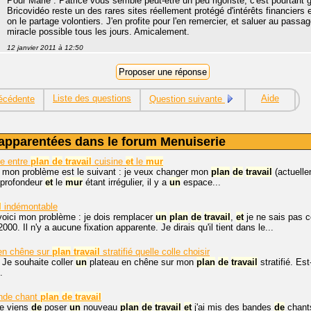
Pour Marie : Patrice vous semble peut-être un peu rigoriste, c'est pourtan
Bricovidéo reste un des rares sites réellement protégé d'intérêts financiers 
on le partage volontiers. J'en profite pour l'en remercier, et saluer au passa
miracle possible tous les jours. Amicalement.
12 janvier 2011 à 12:50
Liste des questions
Aide
écédente
Question suivante
apparentées dans le forum Menuiserie
e entre
plan
de
travail
cuisine
et
le
mur
, mon problème est le suivant : je veux changer mon
plan
de
travail
(actuelle
profondeur
et
le
mur
étant irrégulier, il y a
un
espace...
l
indémontable
voici mon problème : je dois remplacer
un
plan
de
travail
,
et
je ne sais pas co
00. Il n'y a aucune fixation apparente. Je dirais qu'il tient dans le...
 en chêne sur
plan
travail
stratifié quelle colle choisir
 Je souhaite coller
un
plateau en chêne sur mon
plan
de
travail
stratifié. Es
.
nde chant
plan
de
travail
je viens
de
poser
un
nouveau
plan
de
travail
et
j'ai mis des bandes
de
chants