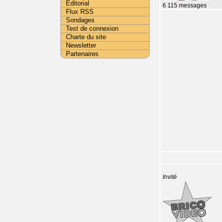
Editorial
6 115 messages
Flux RSS
Sondages
Test de connexion
Charte du site
Newsletter
Partenaires
Invité