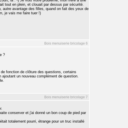
court, là : -) Je vois votre problème, mon frère a une
t tout en plein, et clouait par dessus par sécurité.
, autre avantage des filles, quand on fait des yeux de
 je vais me faire tuer !)
Bois menuiserie bricolage 6
e ?
 de fonction de clôture des questions, certains
 en ajoutant un nouveau complément de question.
le.
Bois menuiserie bricolage 7
r.
haite conserver et j'ai donné un bon coup de pied par
était totalement pourri, étrange pour un truc installé