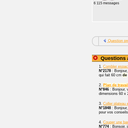
6 115 messages
Question pr
Questions 
1.
Combler espac
N°2178
: Bonjour
qui fait 60 cm
de
2.
Plan
de
travai
N°846
: Bonjour, 
dimensions 60 x 20
3.
Coller plateau
N°1848
: Bonjour,
pour vos conseils
4.
Couper une ba
N°774
: Bonsoir, 