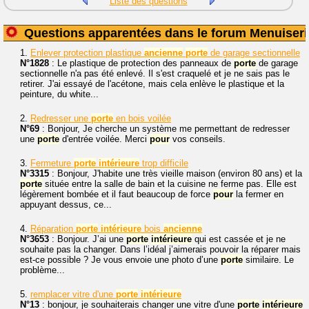
Liste des questions
Questions apparentées dans le forum Menuiseri
1.
Enlever protection plastique
ancienne
porte
de garage sectionnelle
N°1828
: Le plastique de protection des panneaux de
porte
de garage
sectionnelle n'a pas été enlevé. Il s'est craquelé et je ne sais pas le
retirer. J'ai essayé de l'acétone, mais cela enlève le plastique et la
peinture, du white...
2.
Redresser une
porte
en bois voilée
N°69
: Bonjour, Je cherche un système me permettant de redresser
une
porte
d'entrée voilée. Merci
pour
vos conseils.
3.
Fermeture
porte
intérieure
trop difficile
N°3315
: Bonjour, J'habite une très vieille maison (environ 80 ans) et la
porte
située entre la salle de bain et la cuisine ne ferme pas. Elle est
légèrement bombée et il faut beaucoup de force
pour
la fermer en
appuyant dessus, ce...
4.
Réparation
porte
intérieure
bois
ancienne
N°3653
: Bonjour. J’ai une
porte
intérieure
qui est cassée et je ne
souhaite pas la changer. Dans l’idéal j’aimerais pouvoir la réparer mais
est-ce possible ? Je vous envoie une photo d’une
porte
similaire. Le
problème...
5.
remplacer vitre d'une
porte
intérieure
N°13
: bonjour, je souhaiterais changer une vitre d'une
porte
intérieure