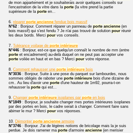
de mon appartement et je souhaiterais avoir quelques conseils sur
l'encastration de la vitre dans la
porte
(la vitre prend la partie
supérieure de la
porte
en...
6.
réparer
porte
ancienne
fendue bois massif
N°62
: Bonjour. Comment réparer un panneau de
porte
ancienne
(en
bois massif) qui s'est fendu ? Je n'ai pas trouvé de solution
pour
réunir
les deux bords. Merci
pour
vos conseils.
7.
Tolérance voilage de
porte
intérieure
N°446
: Bonjour, est-ce que quelqu'un connaît le nombre de mm (entre
porte
et encadrement) au-delà duquel on ne peut pas accepter une
porte
voilée en haut et en bas ? Merci
pour
votre réponse.
8.
Comment rehausser une
porte
intérieure
bois
N°3036
: Bonjour, Suite à une pose du parquet sur lambourdes, nous
sommes obligés de raboter une
porte
intérieure
bois d'une dizaine de
cm.. Au lieu d'avoir une
porte
d'une hauteur de 1m92, pourra-t-on
rehausser la
porte
qui est...
9.
Changer
porte
intérieure
isoplanes par
porte
en bois
N°1849
: Bonjour, je souhaite changer mes portes intérieures isoplanes
par des portes en bois, le cadre serait à changer. Comment faire sans
abimer le mur ? Merci
pour
vos réponses.
10.
Démonter
porte
ancienne
armoire
N°3746
: Bonjour. J'ai de légères notions de bricolage mais la je suis
perdue. Je dois ramener ma
porte
d'armoire
ancienne
(en merisier