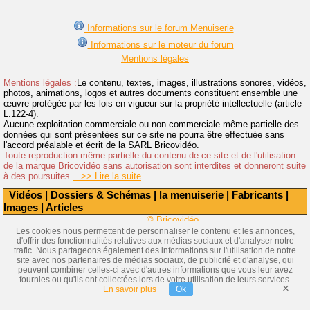
Informations sur le forum Menuiserie
Informations sur le moteur du forum
Mentions légales
Mentions légales :
Le contenu, textes, images, illustrations sonores, vidéos,
photos, animations, logos et autres documents constituent ensemble une
œuvre protégée par les lois en vigueur sur la propriété intellectuelle (article
L.122-4).
Aucune exploitation commerciale ou non commerciale même partielle des
données qui sont présentées sur ce site ne pourra être effectuée sans
l'accord préalable et écrit de la SARL Bricovidéo.
Toute reproduction même partielle du contenu de ce site et de l'utilisation
de la marque Bricovidéo sans autorisation sont interdites et donneront suite
à des poursuites.
>> Lire la suite
Vidéos
|
Dossiers & Schémas
|
la menuiserie
|
Fabricants
|
Images
|
Articles
© Bricovidéo
Les cookies nous permettent de personnaliser le contenu et les annonces,
d'offrir des fonctionnalités relatives aux médias sociaux et d'analyser notre
trafic. Nous partageons également des informations sur l'utilisation de notre
site avec nos partenaires de médias sociaux, de publicité et d'analyse, qui
peuvent combiner celles-ci avec d'autres informations que vous leur avez
fournies ou qu'ils ont collectées lors de votre utilisation de leurs services.
×
En savoir plus
Ok