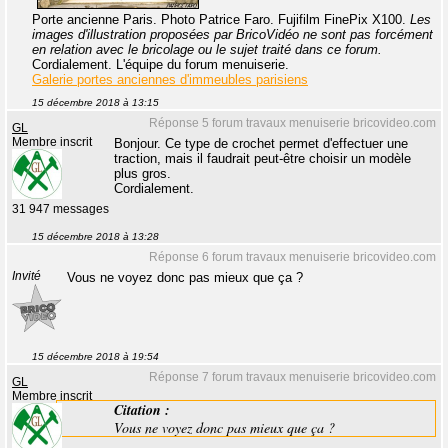
Porte ancienne Paris. Photo Patrice Faro. Fujifilm FinePix X100.
Les
images d'illustration proposées par BricoVidéo ne sont pas forcément
en relation avec le bricolage ou le sujet traité dans ce forum.
Cordialement. L'équipe du forum menuiserie.
Galerie portes anciennes d'immeubles parisiens
15 décembre 2018 à 13:15
Réponse 5 forum travaux menuiserie bricovideo.com
GL
Membre inscrit
Bonjour. Ce type de crochet permet d'effectuer une
traction, mais il faudrait peut-être choisir un modèle
plus gros.
Cordialement.
31 947 messages
15 décembre 2018 à 13:28
Réponse 6 forum travaux menuiserie bricovideo.com
Invité
Vous ne voyez donc pas mieux que ça ?
15 décembre 2018 à 19:54
Réponse 7 forum travaux menuiserie bricovideo.com
GL
Membre inscrit
Citation :
Vous ne voyez donc pas mieux que ça ?