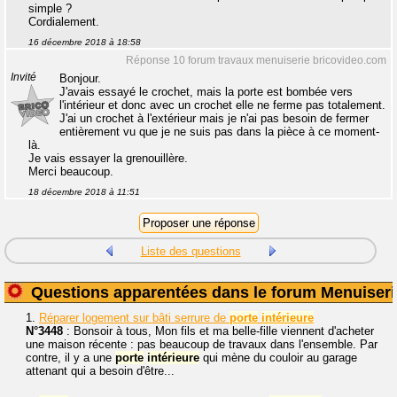
simple ?
Cordialement.
16 décembre 2018 à 18:58
Réponse 10 forum travaux menuiserie bricovideo.com
Invité
Bonjour.
J'avais essayé le crochet, mais la porte est bombée vers
l'intérieur et donc avec un crochet elle ne ferme pas totalement.
J'ai un crochet à l'extérieur mais je n'ai pas besoin de fermer
entièrement vu que je ne suis pas dans la pièce à ce moment-
là.
Je vais essayer la grenouillère.
Merci beaucoup.
18 décembre 2018 à 11:51
Liste des questions
Questions apparentées dans le forum Menuiseri
1.
Réparer logement sur bâti serrure de
porte
intérieure
N°3448
: Bonsoir à tous, Mon fils et ma belle-fille viennent d'acheter
une maison récente : pas beaucoup de travaux dans l'ensemble. Par
contre, il y a une
porte
intérieure
qui mène du couloir au garage
attenant qui a besoin d'être...