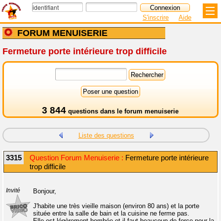
S'inscrire
Aide
FORUM MENUISERIE
Fermeture porte intérieure trop difficile
3 844
questions dans le
forum menuiserie
Liste des questions
3315
Question Forum Menuiserie :
Fermeture porte intérieure
trop difficile
Invité
Bonjour,
J'habite une très vieille maison (environ 80 ans) et la porte
située entre la salle de bain et la cuisine ne ferme pas.
Elle est légèrement bombée et il faut beaucoup de force pour la