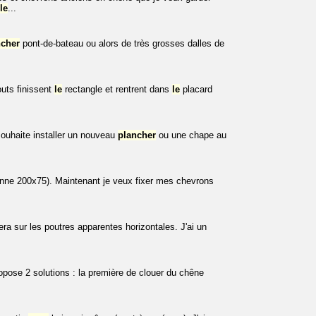
le
...
ncher
pont-de-bateau ou alors de très grosses dalles de
uts finissent
le
rectangle et rentrent dans
le
placard
souhaite installer un nouveau
plancher
ou une chape au
(panne 200x75). Maintenant je veux fixer mes chevrons
ra sur les poutres apparentes horizontales. J'ai un
pose 2 solutions : la première de clouer du chêne