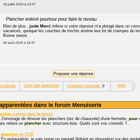
18 juillet 2019 à 13:07
Plancher enlevé pourtour pour faire le niveau
Rien de plus ;
juste Merci
même si votre réponse m'a plongé dans un coma h
vacances, quoique les couches de torchis amène leur lot de crampes du l
Bonne sieste.
09 août 2019 à 18:37
Liste des questions
Aide
écédente
Question suivante
apparentées dans le forum Menuiserie
ancher
comme dans
le
temps
 J'envisage de rénover les planchers (rez de chaussée) d'une fermette;
pour
é
rais refaire un
plancher
avec structure bois. Quels sont vos conseils ?...
n
plancher
en OSB
 En restauration, je vais poser un parquet flottant en rénovation sur des pou