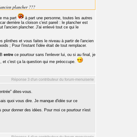
l'ancien plancher ???
de ma part
à part une personne, toutes les autres
r derrière la cloison c'est pareil : le plancher est
t l'ancien plancher. J'ai enlevé tout ce qui le
plinthes et vous faites le niveau à partir de l'ancien
ids ; Pour l'instant l'idée était de tout remplacer.
OSB
entre
ce pourtour sans l'enlever lui, ou si au final, je
, et c'est ça la question qui me préoccupe.
Réponse 3 d'un contributeur du forum-menuiserie
entrée" dites-vous.
sais quoi vous dire. Je manque d'idée sur ce
s pour donner des idées. Pour moi ce pourtour n'est