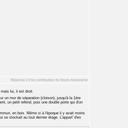
Réponse 2 d'un contributeur du forum-menuiserie
is lui, il est droit.
 sur un mur de séparation (cloison), jusqu'à la 1ére
vent, un petit refend, puis une double porte qui d'un
 commun, en bois. Même si à l'époque il y avait moins
i se stockait au tout dernier étage. L'appart' d'en