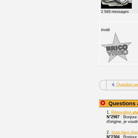
2 589 messages
Invité
Question pr
Questions 
1.
Rénovation
pl
N°2987
: Bonjour.
d'origine, je voud
2.
Sous-face d'u
N°2304
: Bonjour,