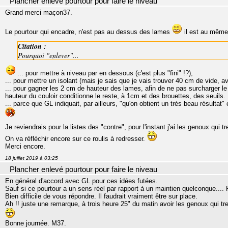
Plancher enlevé pourtour pour faire le niveau
Grand merci maçon37.
Le pourtour qui encadre, n'est pas au dessus des lames
il est au même
Citation :
Pourquoi "enlever"...
... pour mettre à niveau par en dessous (c'est plus "fini" !?),
... pour mettre un isolant (mais je sais que je vais trouver 40 cm de vide, av
... pour gagner les 2 cm de hauteur des lames, afin de ne pas surcharger le
hauteur du couloir conditionne le reste, à 1cm et des brouettes, des seuils.
... parce que GL indiquait, par ailleurs, "qu'on obtient un très beau résultat
Je reviendrais pour la listes des "contre", pour l'instant j'ai les genoux qui 
On va réfléchir encore sur ce roulis à redresser.
Merci encore.
18 juillet 2019 à 03:25
Plancher enlevé pourtour pour faire le niveau
En général d'accord avec GL pour ces idées futées.
Sauf si ce pourtour a un sens réel par rapport à un maintien quelconque.... P
Bien difficile de vous répondre. Il faudrait vraiment être sur place.
Ah !! juste une remarque, à trois heure 25" du matin avoir les genoux qui tr
Bonne journée. M37.