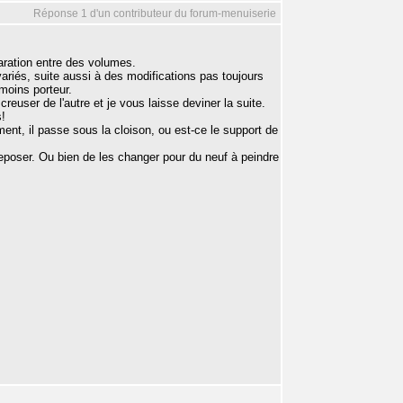
Réponse 1 d'un contributeur du forum-menuiserie
paration entre des volumes.
ariés, suite aussi à des modifications pas toujours
moins porteur.
creuser de l'autre et je vous laisse deviner la suite.
s!
t, il passe sous la cloison, ou est-ce le support de
reposer. Ou bien de les changer pour du neuf à peindre