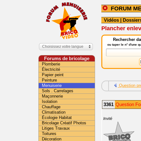
FORUM ME
Vidéos
|
Dossier
Plancher enlev
Rechercher da
ou taper le n° d'une 
Choisissez votre langue
Forums de bricolage
Plomberie
Électricité
Papier peint
Peinture
Menuiserie
Question pr
Sols . Carrelages
Maçonnerie
Isolation
3361
Question Fo
Chauffage
Climatisation
Écologie Habitat
Invité
Bricolage Créatif Photos
Litiges Travaux
Toitures
Décoration