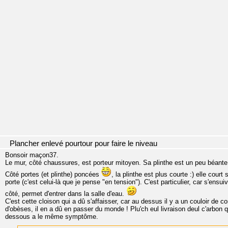
Plancher enlevé pourtour pour faire le niveau
Bonsoir maçon37.
Le mur, côté chaussures, est porteur mitoyen. Sa plinthe est un peu béante ma
Côté portes (et plinthe) poncées
, la plinthe est plus courte :) elle court
porte (c'est celui-là que je pense "en tension"). C'est particulier, car s'ensui
côté, permet d'entrer dans la salle d'eau.
C'est cette cloison qui a dû s'affaisser, car au dessus il y a un couloir de
d'obèses, il en a dû en passer du monde ! Plu'ch eul livraison deul c'arbon qu
dessous a le même symptôme.