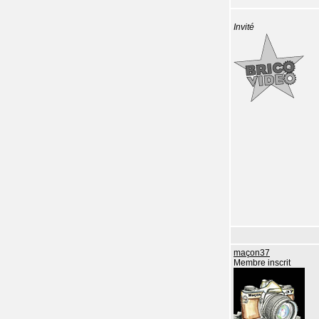
Invité
maçon37
Membre inscrit