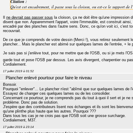
Citation :
Qu'est cet encadrement, il passe sous la cloison, ou est-ce le support de 
Il
ne devrait pas passer sous
la cloison, ça ne doit être qu'une impression 
disent que non. Apparemment l'appart, voire l'immeuble, est construit ainsi, ca
encadré par des planches dans l'autre sens. Donc, ce qu'on voit ici, c'est tou
recouvrait.
De ce que je comprends de votre dessin (Merci !), vous retirez seulement les 
plancher... Mais le plancher est abimé sur quelques lames de l'entrée, + le po
Je sais pas si j'enlève tout, pour ne mettre que de l'OSB, ou si je mets l'
garde tout et pose l'OSB par dessus. Les avis divergent, charpentier ou pas
Cordialement.
17 juillet 2019 à 01:52
Plancher enlevé pourtour pour faire le niveau
Bonsoir.
Pourquoi "enlever"... Le plancher n'est "abîmé que sur quelques lames de l'
Essayez de changer ces quelques lames ou de les consolider.
Concernant ce pourtour, je ne comprends pas du tout à quoi il sert et je ne 
problème. Donc pas de solution.
J'espère que des contributeurs lisent nos échanges et ils sont les bienvenu
qu'une plinthe plus haute que les autres. Pourquoi ???
Dans tous les cas je ne crois pas que l'OSB soit une grosse surcharge.
Cordialement, M37.
17 juillet 2019 à 23:14