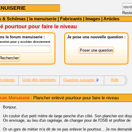
NUISERIE
Reste
s & Schémas
|
la menuiserie
|
Fabricants
|
Images
|
Articles
é pourtour pour faire le niveau
ns le forum menuiserie :
Je pose une nouvelle question :
question pour y accéder directement
Liste des questions
Aide
écédente
Question suivante
rum Menuiserie :
Plancher enlevé pourtour pour faire le niveau
Bonjour,
Un couloir d'un petit mètre de large penche d'un côté. Son plancher est di
On envisage, au lieu d'un ragréage, de changer pour de l'OSB et profiter de 
Or un gars de métier m'a dit de ne pas enlever le pourtour... Je me demand