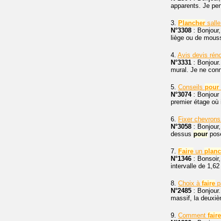
apparents. Je pe
3.
Plancher
salle
N°3308
: Bonjour,
liège ou de mousse
4.
Avis devis rén
N°3331
: Bonjour.
mural. Je ne conn
5.
Conseils
pour
N°3074
: Bonjour 
premier étage où 
6.
Fixer chevrons
N°3058
: Bonjour,
dessus
pour
pose
7.
Faire
un
planc
N°1346
: Bonsoir,
intervalle de 1,6
8.
Choix à
faire
p
N°2485
: Bonjour
massif, la deuxi
9.
Comment
faire