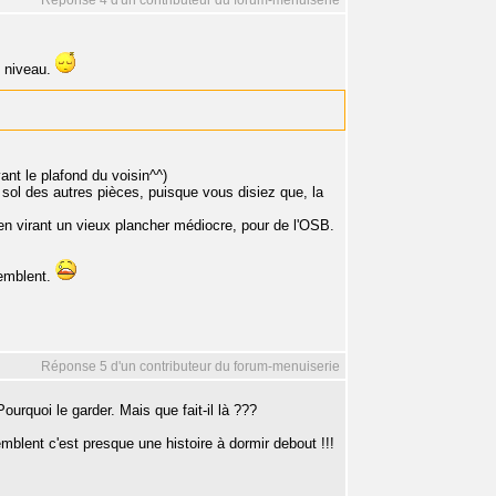
Réponse 4 d'un contributeur du forum-menuiserie
 niveau.
ant le plafond du voisin^^)
 sol des autres pièces, puisque vous disiez que, la
" en virant un vieux plancher médiocre, pour de l'OSB.
tremblent.
Réponse 5 d'un contributeur du forum-menuiserie
ourquoi le garder. Mais que fait-il là ???
emblent c'est presque une histoire à dormir debout !!!