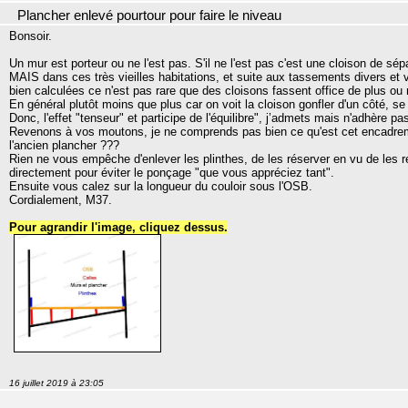
Plancher enlevé pourtour pour faire le niveau
Bonsoir.
Un mur est porteur ou ne l'est pas. S'il ne l'est pas c'est une cloison de sé
MAIS dans ces très vieilles habitations, et suite aux tassements divers et v
bien calculées ce n'est pas rare que des cloisons fassent office de plus ou 
En général plutôt moins que plus car on voit la cloison gonfler d'un côté, se 
Donc, l'effet "tenseur" et participe de l'équilibre", j’admets mais n'adhère pa
Revenons à vos moutons, je ne comprends pas bien ce qu'est cet encadremen
l'ancien plancher ???
Rien ne vous empêche d'enlever les plinthes, de les réserver en vu de les 
directement pour éviter le ponçage "que vous appréciez tant".
Ensuite vous calez sur la longueur du couloir sous l'OSB.
Cordialement, M37.
Pour agrandir l'image, cliquez dessus.
16 juillet 2019 à 23:05