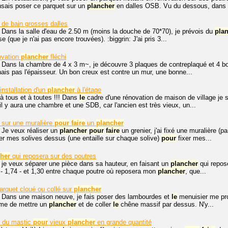
nsais poser ce parquet sur un
plancher
en dalles OSB. Vu du dessous, dans
 de bain grosses dalles
 Dans la salle d'eau de 2.50 m (moins la douche de 70*70), je prévois du
pla
 (que je n'ai pas encore trouvées). :biggrin: J'ai pris 3...
ovation
plancher
fléchi
 Dans la chambre de 4 x 3 m~, je découvre 3 plaques de contreplaqué et 4 bo
ais pas l'épaisseur. Un bon creux est contre un mur, une bonne...
installation d'un
plancher
à l'étage
à tous et à toutes !!! Dans
le
cadre d'une rénovation de maison de village je 
il y aura une chambre et une SDB, car l'ancien est très vieux, un...
 sur une muralière
pour
faire
un
plancher
 Je veux réaliser un
plancher
pour
faire
un grenier, j'ai fixé une muralière 
r mes solives dessus (une entaille sur chaque solive)
pour
fixer mes...
her
qui reposera sur des poutres
 je veux séparer une pièce dans sa hauteur, en faisant un
plancher
qui repose
2 - 1,74 - et 1,30 entre chaque poutre où reposera mon
plancher
, que...
arquet cloué ou collé sur
plancher
. Dans une maison neuve, je fais poser des lambourdes et
le
menuisier me pro
ème de mettre un
plancher
et de coller
le
chêne massif par dessus. N'y...
du mastic
pour
vieux
plancher
en grande quantité