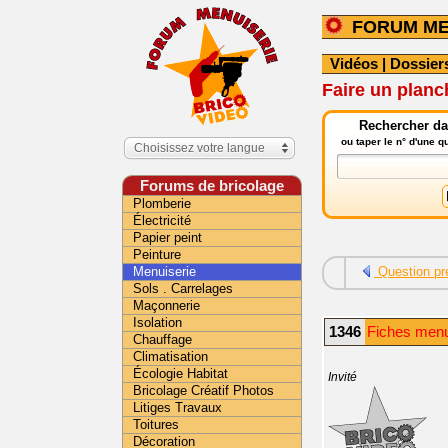
FORUM ME
Vidéos
|
Dossier
Faire un planc
Rechercher da
ou taper le n° d'une 
Choisissez votre langue
Forums de bricolage
Plomberie
Électricité
Papier peint
Peinture
Menuiserie
Question pr
Sols . Carrelages
Maçonnerie
Isolation
1346
Fiches menui
Chauffage
Climatisation
Écologie Habitat
Invité
Bricolage Créatif Photos
Litiges Travaux
Toitures
Décoration