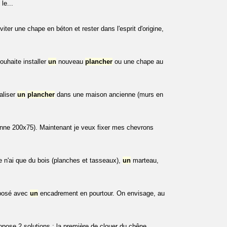
le...
ter une chape en béton et rester dans l'esprit d'origine,
ouhaite installer
un
nouveau
plancher
ou une chape au
aliser
un
plancher
dans une maison ancienne (murs en
(panne 200x75). Maintenant je veux fixer mes chevrons
e n'ai que du bois (planches et tasseaux),
un
marteau,
posé avec
un
encadrement en pourtour. On envisage, au
pose 2 solutions : la première de clouer du chêne