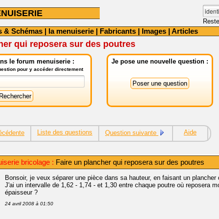
NUISERIE
Reste
s & Schémas
|
la menuiserie
|
Fabricants
|
Images
|
Articles
her qui reposera sur des poutres
ns le forum menuiserie :
Je pose une nouvelle question :
question pour y accéder directement
Liste des questions
Aide
écédente
Question suivante
serie bricolage :
Faire un plancher qui reposera sur des poutres
Bonsoir, je veux séparer une pièce dans sa hauteur, en faisant un plancher 
J'ai un intervalle de 1,62 - 1,74 - et 1,30 entre chaque poutre où reposera
épaisseur ?
24 avril 2008 à 01:50