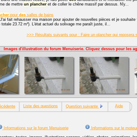
ème de mettre
un
plancher
et de coller le chêne massif par dessus. N'y...
ncher
pour
des
salles de bains
J'ai fait rehausser ma maison pour ajouter de nouvelles pièces et je souhaite
 totale 23.72 m²). L'état actuel du solivage me paraît juste, il...
>>> Résultats suivants pour : Faire un plancher qui reposera
Images d'illustration du forum Menuiserie. Cliquez dessus pour les ag
Liste des questions
Aide
écédente
Question suivante
Informations sur le forum Menuiserie
Informations sur le moteu