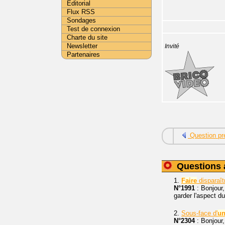
Editorial
Flux RSS
Sondages
Test de connexion
Charte du site
Newsletter
Invité
Partenaires
Question pr
Questions 
1.
Faire
disparaît
N°1991
: Bonjour,
garder l'aspect du
2.
Sous-face d'
u
N°2304
: Bonjour,