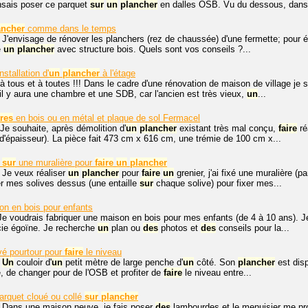
nsais poser ce parquet
sur
un
plancher
en dalles OSB. Vu du dessous, dans 
ancher
comme dans le temps
 J'envisage de rénover les planchers (rez de chaussée) d'une fermette; pour évi
e
un
plancher
avec structure bois. Quels sont vos conseils ?...
nstallation d'
un
plancher
à l'étage
à tous et à toutes !!! Dans le cadre d'une rénovation de maison de village je s
il y aura une chambre et une SDB, car l'ancien est très vieux,
un
...
res
en bois ou en métal et plaque de sol Fermacel
Je souhaite, après démolition d'
un
plancher
existant très mal conçu,
faire
ré
d'épaisseur). La pièce fait 473 cm x 616 cm, une trémie de 100 cm x...
s
sur
une muralière pour
faire
un
plancher
 Je veux réaliser
un
plancher
pour
faire
un
grenier, j'ai fixé une muralière 
r mes solives dessus (une entaille
sur
chaque solive) pour fixer mes...
on en bois pour enfants
Je voudrais fabriquer une maison en bois pour mes enfants (de 4 à 10 ans). J
cie égoïne. Je recherche
un
plan ou
des
photos et
des
conseils pour la...
é pourtour pour
faire
le niveau
,
Un
couloir d'
un
petit mètre de large penche d'
un
côté. Son
plancher
est dis
, de changer pour de l'OSB et profiter de
faire
le niveau entre...
arquet cloué ou collé
sur
plancher
. Dans une maison neuve, je fais poser
des
lambourdes et le menuisier me pro