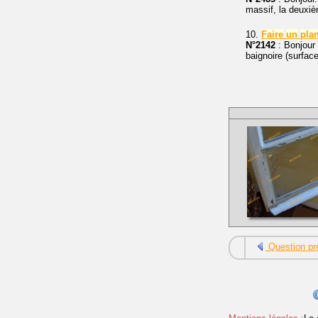
massif, la deuxi
10.
Faire
un
pla
N°2142
: Bonjour 
baignoire (surface
Question pr