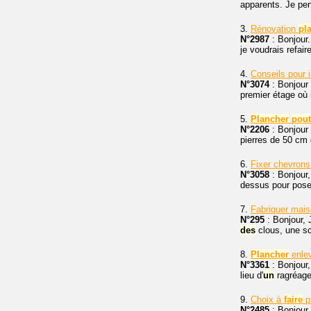
apparents. Je pe
3.
Rénovation
pl
N°2987
: Bonjour.
je voudrais refair
4.
Conseils pour i
N°3074
: Bonjour 
premier étage où 
5.
Plancher
pout
N°2206
: Bonjour 
pierres de 50 cm 
6.
Fixer chevron
N°3058
: Bonjour,
dessus pour pose
7.
Fabriquer mais
N°295
: Bonjour, 
des
clous, une s
8.
Plancher
enlev
N°3361
: Bonjour
lieu d'
un
ragréage
9.
Choix à
faire
p
N°2485
: Bonjour