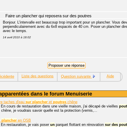
Faire un plancher qui reposera sur des poutres
Bonjour. L'intervalle est beaucoup trop important pour un plancher. Vous de
perpendiculairement avec du 6x8 espacés de 40 cm. Poser un plancher dire
avec le temps.
14 avril 2010 à 18:02
Liste des questions
Aide
écédente
Question suivante
apparentées dans le forum Menuiserie
re taches d'eau
sur
plancher
et
poutres
chêne
 En cours de restauration dans une vieille maison, j'ai décapé de vieilles
pout
 chêne, je voudrais savoir quelle est la protection (vernis,...
n
plancher
en OSB
 En restauration, je vais poser
un
parquet flottant en rénovation
sur
des
pout