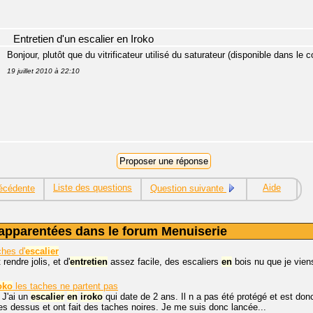
Entretien d'un escalier en Iroko
Bonjour, plutôt que du vitrificateur utilisé du saturateur (disponible dans le 
19 juillet 2010 à 22:10
Liste des questions
Aide
écédente
Question suivante
apparentées dans le forum Menuiserie
hes d'
escalier
endre jolis, et d'
entretien
assez facile, des escaliers
en
bois nu que je vien
oko
les taches ne partent pas
 J'ai un
escalier
en
iroko
qui date de 2 ans. Il n a pas été protégé et est do
s dessus et ont fait des taches noires. Je me suis donc lancée...