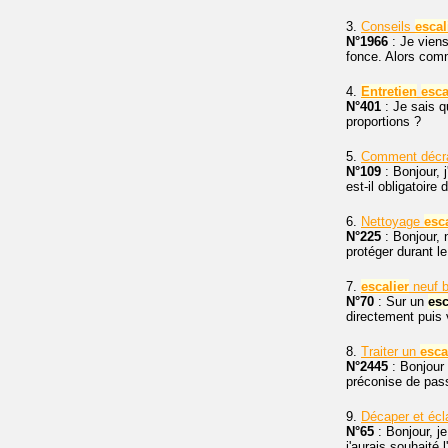
3.
Conseils
escal
N°1966
: Je viens
fonce. Alors comm
4.
Entretien
esca
N°401
: Je sais 
proportions ?
5.
Comment décr
N°109
: Bonjour, j
est-il obligatoir
6.
Nettoyage
esca
N°225
: Bonjour, 
protéger durant l
7.
escalier
neuf bo
N°70
: Sur un
esc
directement puis v
8.
Traiter un
esca
N°2445
: Bonjour
préconise de pass
9.
Décaper et écla
N°65
: Bonjour, j
j'aurais souhaité 