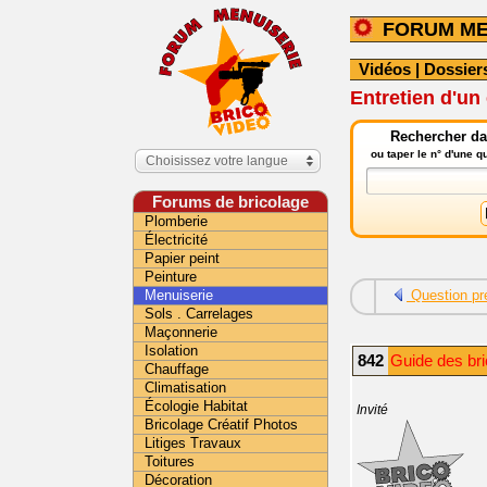
FORUM ME
Vidéos
|
Dossier
Entretien d'un 
Rechercher da
ou taper le n° d'une 
Choisissez votre langue
Forums de bricolage
Plomberie
Électricité
Papier peint
Peinture
Menuiserie
Question pr
Sols . Carrelages
Maçonnerie
Isolation
842
Guide des bri
Chauffage
Climatisation
Écologie Habitat
Invité
Bricolage Créatif Photos
Litiges Travaux
Toitures
Décoration