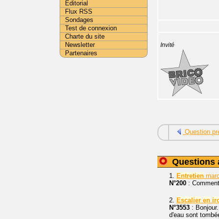
Editorial
Flux RSS
Sondages
Test de connexion
Charte du site
Newsletter
Invité
Partenaires
Question pr
Questions 
1.
Entretien
marc
N°200
: Comment r
2.
Escalier
en
ir
N°3553
: Bonjour.
d'eau sont tombée