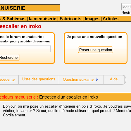
NUISERIE
Reste
s & Schémas
|
la menuiserie
|
Fabricants
|
Images
|
Articles
escalier en Iroko
ns le forum menuiserie :
Je pose une nouvelle question :
question pour y accéder directement
Liste des questions
Aide
écédente
Question suivante
coleurs menuiserie :
Entretien d'un escalier en Iroko
Bonjour, on m'a posé un escalier d'intérieur en bois d'Iroko. Je voudrais savo
vitrifier, le lasurer ? Si oui, quelle méthode utiliser et quel produit ? Merci
Cordialement.