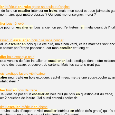
ier
intérieur
en
Iroko
garde sa couleur d'origine
 de faire un
escalier
intérieur
en
Iroko
, mais mon souci est que j'aimerais gar
ent faire, quoi mettre dessus ? Qui peut me renseigner, merci ?
lier
bois rénové
que pour un
escalier
en
bois ancien on peut l'entretenir
en
mélangeant de l'huil
asser un
escalier
en
bois ciré sans poncer
'ai un
escalier
en
bois qui a été ciré, mais non verni, et les marches sont en
e de passer par l'étape ponceuse, car mon
escalier
est long et...
lier
bois exotique neuf
nous venons de faire installer un
escalier
en
bois exotique dans notre maison
e reste des travaux et couvert de cartons. Mais les cartons n'ont pas...
is exotique lasure vitrificateur
alier
neuf traité
en
bois exotique, vaut-il mieux mettre une sous-couche avant 
itrificateur ?
lier
brut
en
bois de frêne
 Je viens de poser un
escalier
en
bois brut (le bois
en
question est du frêne). 
er 2 couches de lasure. J'ai aussi entendu parler de...
ircir
escalier
intérieur
en
chêne
e souhaiterais décaper un vieil
escalier
intérieur
en
chêne (trés grand) qui n'a 
l'éclaircir un peu et le cirer tout simplement. Comment...