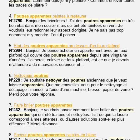
apparentes
. Comment dois-je m'y prendre ? Comment enlever toutes
les traces de plâtre ?
4.
Poutres
apparentes
peintes à restaurer
N°2790
: Bonjour les bricoleurs ! J'ai des
poutres
apparentes
en très
bon état dans mon couloir mais qui ont été teintées en vert. Je
voudrais leur redonner leur aspect d'origine. Je ne sais pas trop
comment m'y prendre. Faut-il poncer...
5.
Etat des
poutres
apparentes
au dessus d'un faux plafond
N°2994
: Bonjour, Je pense acheter un appartement avec un faux
plafond qui couvre des
poutres
apparentes
depuis une vingtaine
d'années. J'aimerais enlever ce faux plafond, est-ce que je devrais
m'attendre à de mauvaises surprises et...
6.
Nettoyage
poutres
N°228
: Je souhaite
nettoyer
des
poutres
anciennes que je veux
laisser
apparentes
. Que me conseillez-vous pour le nettoyage et
décapage : manuel, à l'aide d'une machine, brosse, papier de verre ?
Merci pour votre réponse.
7.
Faire briller
poutres
apparentes
N°462
: Bonjour, je voudrais savoir comment faire briller des
poutres
apparentes
qui ont été traitées et nettoyées. Est ce que la lasure
correspond à mes attentes, ou d'autres solutions sont-elles plus
efficaces ? Merci d'avance.
8.
Poncer
poutres
apparentes
peintes en blanc
N°217
: Je viens d'acheter un appartement duplex. Les
poutres
qui