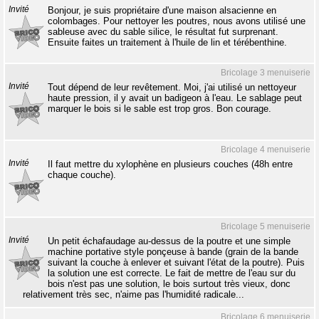
Invité
Bonjour, je suis propriétaire d'une maison alsacienne en
colombages. Pour nettoyer les poutres, nous avons utilisé une
sableuse avec du sable silice, le résultat fut surprenant.
Ensuite faites un traitement à l'huile de lin et térébenthine.
Bricolage 3 menuiserie
Invité
Tout dépend de leur revêtement. Moi, j'ai utilisé un nettoyeur
haute pression, il y avait un badigeon à l'eau. Le sablage peut
marquer le bois si le sable est trop gros. Bon courage.
Bricolage 4 menuiserie
Invité
Il faut mettre du xylophène en plusieurs couches (48h entre
chaque couche).
Bricolage 5 menuiserie
Invité
Un petit échafaudage au-dessus de la poutre et une simple
machine portative style ponçeuse à bande (grain de la bande
suivant la couche à enlever et suivant l'état de la poutre). Puis
la solution une est correcte. Le fait de mettre de l'eau sur du
bois n'est pas une solution, le bois surtout très vieux, donc
relativement très sec, n'aime pas l'humidité radicale...
Bricolage 6 menuiserie