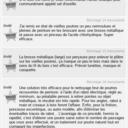
communément appelé sel d'oseille.
Bricolage 14 menuiserie
Invité
J'ai remis en état de vieilles poutres un peu vermoulues et
pleines de peinture en les brossant avec une brosse métallique
et passe avec un pinceau de l'acide chlorhydrique. Super
efficace.
Bricolage 15 menuiserie
Invité
La brosse métallique (large) sur perçeuse pour enlever le plâtre
sur les vieilles poutres, ça marque un peu le bois mais dans le
sens du fil du bois c'est efficace. Prévoir lunettes, masque et
casquette.
Bricolage 16 menuiserie
Invité
Une solution très efficace pour le nettoyage brut de poutres
recouvertes de peinture: à l'aide d'un rabot électrique, réglé au
minimum, au préalable pensez à retirer pointes ou objet
métallique, le résultat est très rapide. Pour les angles, rabot à
main et ciseaux à bois feront l'affaire. Enfin, pour la finition,
ponceuse excentrique, ou autre modèle, afin d'éliminer les
éventuelles traces de rabot... L'avantage de ce procédé, hormis la
rapidité, c'est d'obtenir une poutre saine selon le nombre de passages
que vous avez effectué, et un traitement sur poutre naturel tout en
corrigeant les imperfections.