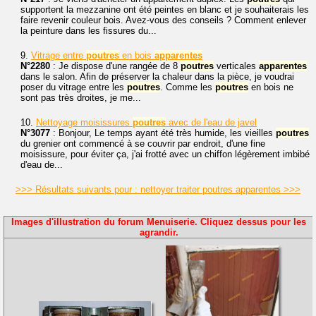
supportent la mezzanine ont été peintes en blanc et je souhaiterais les
faire revenir couleur bois. Avez-vous des conseils ? Comment enlever
la peinture dans les fissures du...
9.
Vitrage entre
poutres
en bois
apparentes
N°2280
: Je dispose d'une rangée de 8
poutres
verticales
apparentes
dans le salon. Afin de préserver la chaleur dans la pièce, je voudrai
poser du vitrage entre les
poutres
. Comme les
poutres
en bois ne
sont pas très droites, je me...
10.
Nettoyage moisissures
poutres
avec de l'eau de javel
N°3077
: Bonjour, Le temps ayant été très humide, les vieilles
poutres
du grenier ont commencé à se couvrir par endroit, d'une fine
moisissure, pour éviter ça, j'ai frotté avec un chiffon légèrement imbibé
d'eau de...
>>> Résultats suivants pour : nettoyer traiter poutres apparentes >>>
Images d'illustration du forum Menuiserie. Cliquez dessus pour les
agrandir.