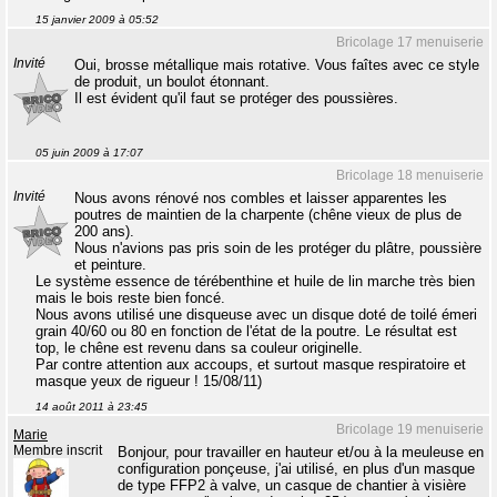
15 janvier 2009 à 05:52
Bricolage 17 menuiserie
Invité
Oui, brosse métallique mais rotative. Vous faîtes avec ce style
de produit, un boulot étonnant.
Il est évident qu'il faut se protéger des poussières.
05 juin 2009 à 17:07
Bricolage 18 menuiserie
Invité
Nous avons rénové nos combles et laisser apparentes les
poutres de maintien de la charpente (chêne vieux de plus de
200 ans).
Nous n'avions pas pris soin de les protéger du plâtre, poussière
et peinture.
Le système essence de térébenthine et huile de lin marche très bien
mais le bois reste bien foncé.
Nous avons utilisé une disqueuse avec un disque doté de toilé émeri
grain 40/60 ou 80 en fonction de l'état de la poutre. Le résultat est
top, le chêne est revenu dans sa couleur originelle.
Par contre attention aux accoups, et surtout masque respiratoire et
masque yeux de rigueur ! 15/08/11)
14 août 2011 à 23:45
Bricolage 19 menuiserie
Marie
Membre inscrit
Bonjour, pour travailler en hauteur et/ou à la meuleuse en
configuration ponçeuse, j'ai utilisé, en plus d'un masque
de type FFP2 à valve, un casque de chantier à visière