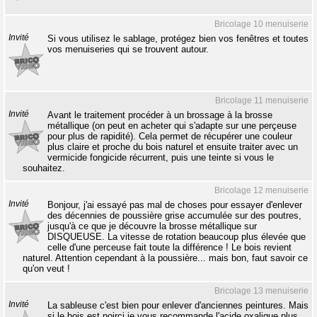
Bricolage 10 menuiserie
Invité
Si vous utilisez le sablage, protégez bien vos fenêtres et toutes
vos menuiseries qui se trouvent autour.
Bricolage 11 menuiserie
Invité
Avant le traitement procéder à un brossage à la brosse
métallique (on peut en acheter qui s'adapte sur une perçeuse
pour plus de rapidité). Cela permet de récupérer une couleur
plus claire et proche du bois naturel et ensuite traiter avec un
vermicide fongicide récurrent, puis une teinte si vous le
souhaitez.
Bricolage 12 menuiserie
Invité
Bonjour, j'ai essayé pas mal de choses pour essayer d'enlever
des décennies de poussière grise accumulée sur des poutres,
jusqu'à ce que je découvre la brosse métallique sur
DISQUEUSE. La vitesse de rotation beaucoup plus élevée que
celle d'une perceuse fait toute la différence ! Le bois revient
naturel. Attention cependant à la poussière... mais bon, faut savoir ce
qu'on veut !
Bricolage 13 menuiserie
Invité
La sableuse c'est bien pour enlever d'anciennes peintures. Mais
si le bois est noirci je vous recommande l'acide oxalique plus