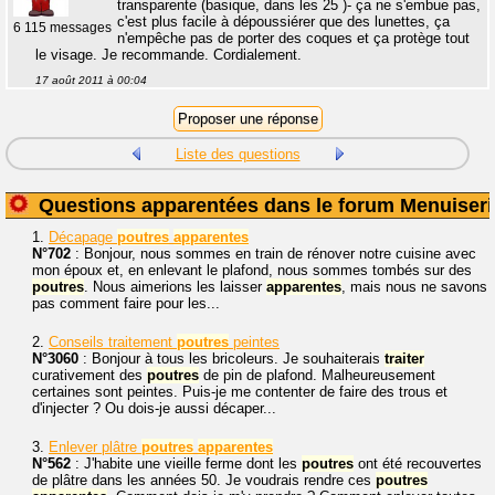
transparente (basique, dans les 25 )- ça ne s'embue pas,
c'est plus facile à dépoussiérer que des lunettes, ça
6 115 messages
n'empêche pas de porter des coques et ça protège tout
le visage. Je recommande. Cordialement.
17 août 2011 à 00:04
Liste des questions
Questions apparentées dans le forum Menuiseri
1.
Décapage
poutres
apparentes
N°702
: Bonjour, nous sommes en train de rénover notre cuisine avec
mon époux et, en enlevant le plafond, nous sommes tombés sur des
poutres
. Nous aimerions les laisser
apparentes
, mais nous ne savons
pas comment faire pour les...
2.
Conseils traitement
poutres
peintes
N°3060
: Bonjour à tous les bricoleurs. Je souhaiterais
traiter
curativement des
poutres
de pin de plafond. Malheureusement
certaines sont peintes. Puis-je me contenter de faire des trous et
d'injecter ? Ou dois-je aussi décaper...
3.
Enlever plâtre
poutres
apparentes
N°562
: J'habite une vieille ferme dont les
poutres
ont été recouvertes
de plâtre dans les années 50. Je voudrais rendre ces
poutres