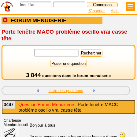
S'inscrire
Aide
FORUM MENUISERIE
Porte fenêtre MACO problème oscillo vrai casse
tête
3 844
questions dans le
forum menuiserie
Liste des questions
3487
Question Forum Menuiserie :
Porte fenêtre MACO
problème oscillo vrai casse tête
Charteuse
Membre inscrit
Bonjour à tous,
Je suis nouveau sur le forum alors bonjour à tous.