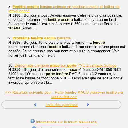
8.
Fenêtre
oscillo
banane coincée en position ouverte et boîtier de
renvoi cassé
N°3100
: Bonjour à tous, Je vais essayer d'être le plus clair possible,
en voulant refermer ma
fenêtre
oscillo
battante, il y a eu un bruit
étrange et le carré s'est mis à tourner à 360 sans aucun effet sur la
fenêtre
. Après...
9.
Problème
fenêtre
oscillo
battante
N°3686
: Bonjour. Je ne parviens plus à fermer ma
fenêtre
correctement et utiliser l'
oscillo
-battant. Il me semble qu'une pièce est
cassée. Je ne connais pas son nom et ou puis la commander. Voir
fichier joint. Un grand merci.
10.
Démontage crémone
maco
sur
porte
PVC 2 vantaux Schuco
N°3250
: Bonjour, J'ai une crémone
maco
référencée GM 1050 1801
2100 installée sur une
porte
fenêtre
PVC Schuco à 2 vantaux, la
fermeture basse ne fonctionne plus, il semblerait que ce soit le boitier
inverseur qui en serait la...
>>> Résultats suivants pour : Porte fenêtre MACO problème oscillo vrai
casse tête >>>
Liste des questions
Informations sur le forum Menuiserie