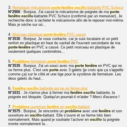
3.
Remplacer mécanisme
porte
-
fenêtre
oscillo
-battante PVC Schuco
N°2900
: Bonjour, J'ai cassé le mécanisme de poignée de ma
porte
-
fenêtre
oscillo
-battante PVC Schuco (confirmé par un menuisier). Je
recherche donc à racheter le mécanisme afin de le reposer moi-même.
Mais je sèche sur où...
4.
Morceau plastique
porte
-
fenêtre
PVC cassé
N°3530
: Bonjour, Je vous contacte, car je suis locataire et un petit
renfort en plastique en haut du vantail de l'ouvrant secondaire de ma
porte
-
fenêtre
en PVC a cassé. Ce petit morceau en plastique de
seulement quelques centimètres...
5.
Problème
fermeture
porte
fenêtre
PVC
N°3535
: Bonjour, J'ai un souci avec ma
porte
fenêtre
en PVC qui ne
se ferme plus. C'est une
porte
avec 3 galets (je crois que ça s'appelle
comme ça) sur le côté et une tige pour le système de fermeture. Les
deux galets du haut...
6.
Fenêtre
oscillo
battante qui ne se ferme plus
N°1031
: Je n'arrive plus à fermer ma
fenêtre
oscillo
battante, la
poignée est bloquée. Quelqu'un pourrait-il m'aider ? Merci d'avance !
7.
Problème
ouverture
fenêtre
en
oscillo
-battant
N°3575
: Bonjour, Je rencontre un
problème
avec une
fenêtre
et son
ouverture en
oscillo
-battant. Elle s’ouvre et se ferme très bien
normalement. Mais quand je souhaite l’activer en
oscillo
la poignée
monte normalement la...