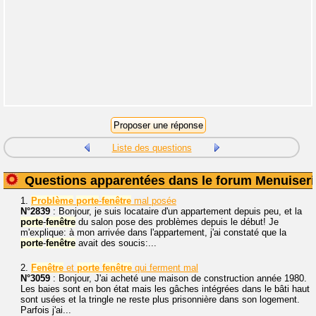
Liste des questions
Questions apparentées dans le forum Menuiseri
1.
Problème
porte
-
fenêtre
mal posée
N°2839
: Bonjour, je suis locataire d'un appartement depuis peu, et la
porte
-
fenêtre
du salon pose des problèmes depuis le début! Je
m'explique: à mon arrivée dans l'appartement, j'ai constaté que la
porte
-
fenêtre
avait des soucis:...
2.
Fenêtre
et
porte
fenêtre
qui ferment mal
N°3059
: Bonjour, J'ai acheté une maison de construction année 1980.
Les baies sont en bon état mais les gâches intégrées dans le bâti haut
sont usées et la tringle ne reste plus prisonnière dans son logement.
Parfois j'ai...