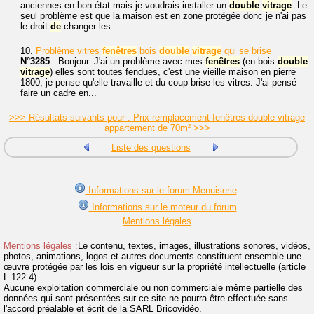
anciennes en bon état mais je voudrais installer un
double
vitrage
. Le
seul problème est que la maison est en zone protégée donc je n'ai pas
le droit
de
changer les...
10.
Problème vitres
fenêtres
bois
double
vitrage
qui se brise
N°3285
: Bonjour. J'ai un problème avec mes
fenêtres
(en bois
double
vitrage
) elles sont toutes fendues, c'est une vieille maison en pierre
1800, je pense qu'elle travaille et du coup brise les vitres. J'ai pensé
faire un cadre en...
>>> Résultats suivants pour : Prix remplacement fenêtres double vitrage
appartement de 70m² >>>
Liste des questions
Informations sur le forum Menuiserie
Informations sur le moteur du forum
Mentions légales
Mentions légales :
Le contenu, textes, images, illustrations sonores, vidéos,
photos, animations, logos et autres documents constituent ensemble une
œuvre protégée par les lois en vigueur sur la propriété intellectuelle (article
L.122-4).
Aucune exploitation commerciale ou non commerciale même partielle des
données qui sont présentées sur ce site ne pourra être effectuée sans
l'accord préalable et écrit de la SARL Bricovidéo.