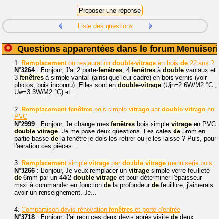
Liste des questions
Questions apparentées dans le forum Menuiseri
1.
Remplacement
ou restauration
double
-
vitrage
en bois
de
22 ans ?
N°3264
: Bonjour, J'ai 2 porte-
fenêtres
, 4
fenêtres
à
double
vantaux et
3
fenêtres
à simple vantail (ainsi que leur cadre) en bois vernis (voir
photos, bois inconnu). Elles sont en
double
-
vitrage
(Ujn=2.6W/M2 °C ;
Uw=3.3W/M2 °C) et...
2.
Remplacement
fenêtres
bois simple
vitrage
par
double
vitrage
en
PVC
N°2999
: Bonjour, Je change mes
fenêtres
bois simple
vitrage
en PVC
double
vitrage
. Je me pose deux questions. Les cales
de
5mm en
partie basse
de
la fenêtre je dois les retirer ou je les laisse ? Puis, pour
l'aération des pièces...
3.
Remplacement
simple
vitrage
par
double
vitrage
menuiserie bois
N°3266
: Bonjour, Je veux remplacer un
vitrage
simple verre feuilleté
de
6mm par un 44/2
double
vitrage
et pour déterminer l'épaisseur
maxi à commander en fonction
de
la profondeur
de
feuillure, j'aimerais
avoir un renseignement. Je...
4.
Comparaison devis rénovation
fenêtres
et porte d'entrée
N°3718
: Bonjour. J'ai reçu ces deux devis après visite
de
deux