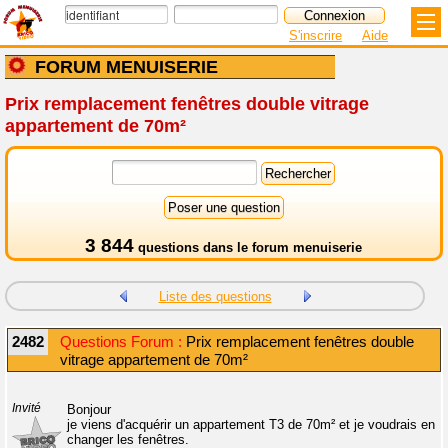
S'inscrire
Aide
FORUM MENUISERIE
Prix remplacement fenêtres double vitrage
appartement de 70m²
3 844
questions dans le
forum menuiserie
Liste des questions
2482
Questions Forum :
Prix remplacement fenêtres double
vitrage appartement de 70m²
Invité
Bonjour
je viens d'acquérir un appartement T3 de 70m² et je voudrais en
changer les fenêtres.