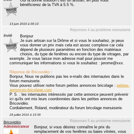
Oui la bonne solution c'est un artisan, en plus vous
bénéficierez de la TVA à 5.5 %.
13 juin 2010 à 00:13
Réponses 4 au problème menuiserie
Invité
Bonjour
Je suis artisan sur la Drôme et si vous le souhaitez, je peux
vous donner un prix mais cela est assez complexe car cela
dépend de plusieurs paramètres en fonction des matériaux
choisis, du type de fenêtres ou encore du type de vitrages, par
exemple. Je vous laisse mon adresse mail pour pouvoir me
communiquer les informations si vous le souhaitez : jerome@xxx.
Réponse de Bricovidéo
:
Bonjour, Nous ne publions pas les e-mails des internautes dans le
forum menuiserie.
Vous pouvez utiliser notre forum petites annonces bricolage :
petites-
annonces-bricolage.com
P. S. : les internautes intéressés par cette annonce peuvent prévenir
ici qu'ils ont mis leurs coordonnées dans les petites annonces de
Bricovidéo.
Cordialement, Roland, modérateur du forum bricolage menuiserie.
29 juillet 2010 à 15:39
Réponses 5 au problème menuiserie
Bricovidéo
Administrateur
Bonjour, si vous désirez connaître le prix du
remplacement de vos fenêtres ou baies vitrées, vous