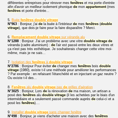
différentes entreprises pour rénover mes
fenêtres
et ma porte d'entrée
afin d'avoir un meilleur isolement phonique
de
mon
appartement
(mes
fenêtres
et porte d'entrée...
5.
Buée
fenêtres
double
vitrage
N°963
: Bonjour, j'ai
de
la buée à l'intérieur
de
mes
fenêtres
(
double
vitrage
), que dois-je faire pour la faire disparaître ? Merci.
6.
Remplacement
double
vitrage
sur véranda alu
N°1288
: Bonjour. J'ai un problème avec une vitre
double
vitrage
de
véranda (cadre aluminium) :
de
l'air est passé entre les deux vitres et
ça n'est pas très esthétique. Je souhaiterais changer cette vitre moi-
même, mais je ne sais...
7.
Isolation des
fenêtres
à
double
vitrage
N°2786
: Bonjour Pour éviter
de
changer mes
fenêtres
bois
double
vitrage
(1980), existe t-il une méthode pour améliorer les performances
? Par exemple : en refaisant l'étanchéité et en injectant un gaz neutre ?
Ou existe t-il des...
8.
Fenêtres
alu
double
vitrage
pas
de
grilles d'aération
N°3025
: Bonjour, Lors
de
la rénovation
de
ma maison, un artisan a
posé des
fenêtres
alu
double
vitrage
(il les achetées par le biais d'un
intermédiaire et a seulement passé commande auprès
de
celui-ci et a
posé les
fenêtres
)....
9.
Installer
double
vitrage
sans changer fenêtre
N°498
: Bonjour, je viens d'acheter une maison avec des
fenêtres