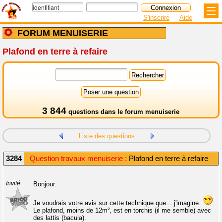
S'inscrire
Aide
FORUM MENUISERIE
Plafond en terre à refaire
3 844
questions dans le
forum menuiserie
Liste des questions
3284
Question travaux menuiserie :
Plafond en terre à refaire
Invité
Bonjour.
Je voudrais votre avis sur cette technique que... j'imagine.
Le plafond, moins de 12m², est en torchis (il me semble) avec
des lattis (bacula).