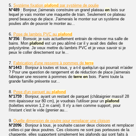
5.
Système fixation
plafond
par système de poulie
N°489
: Bonjour, j'aimerais construire un grand plateau
en
bois sur
lequel je vais monter une maquette de train. Seulement ce plateau
prend beaucoup de place. J'aimerais le monter sur un système de
poulies afin de pouvoir le monter au...
6.
Pose de lambris PVC au
plafond
N°356
: Bonsoir, je suis actuellement entrain de rénover ma salle de
bains. Mon
plafond
est un peu abîmé car il y avait des dalles de
polystyrène. Je veux mettre du lambris PVC et je veux savoir si je
peux le coller directement sur le...
7.
Fabrication d'une resserre à pommes de
terre
N°1443
: Bonjour à toutes et tous, y a-t-il quelqu'un qui pourrait m'aider
? Pour une question de rangement et de réduction de place j'aimerais
fabriquer une resserre à pommes de
terre
en
bois. Parmi toute la
grande famille présente sur...
8.
Pose d'un parquet au
plafond
N°1759
: Bonjour, ayant un restant de parquet (châtaignier massif 28
mm épaisseur sur 80 cm), je voudrais l'utiliser pour un
plafond
(toilettes environ 1,2 m carré). Il n'y a rien comme support, pour
l'instant c'est le vide (grenier au...
9.
Quelle dimension de poutre pour remplacer une cloison
N°2096
: Bonjour à tous, je souhaite casser deux cloisons et remplacer
celles-ci par deux poutres. Ces cloisons ne sont pas porteuses de la
charpente, elles supportent simplement les plafonds qui sont faits à