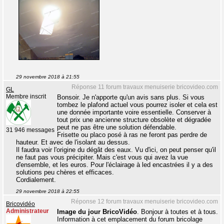
29 novembre 2018 à 21:55
Réponse 11 forum travaux menuiserie bricovideo.com
GL
Membre inscrit
Bonsoir. Je n'apporte qu'un avis sans plus. Si vous
tombez le plafond actuel vous pourrez isoler et cela est
une donnée importante voire essentielle. Conserver à
tout prix une ancienne structure obsolète et dégradée
peut ne pas être une solution défendable.
31 946 messages
Frisette ou placo posé à ras ne feront pas perdre de
hauteur. Et avec de l'isolant au dessus.
Il faudra voir l'origine du dégât des eaux. Vu d'ici, on peut penser qu'il
ne faut pas vous précipiter. Mais c'est vous qui avez la vue
d'ensemble, et les euros. Pour l'éclairage à led encastrées il y a des
solutions peu chères et efficaces.
Cordialement.
29 novembre 2018 à 22:55
Réponse 12 forum travaux menuiserie bricovideo.com
Bricovidéo
Administrateur
Image du jour BricoVidéo
. Bonjour à toutes et à tous.
Information à cet emplacement du forum bricolage