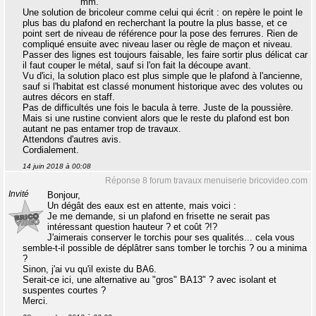
mm.
Une solution de bricoleur comme celui qui écrit : on repère le point le
plus bas du plafond en recherchant la poutre la plus basse, et ce
point sert de niveau de référence pour la pose des ferrures. Rien de
compliqué ensuite avec niveau laser ou règle de maçon et niveau.
Passer des lignes est toujours faisable, les faire sortir plus délicat car
il faut couper le métal, sauf si l'on fait la découpe avant.
Vu d'ici, la solution placo est plus simple que le plafond à l'ancienne,
sauf si l'habitat est classé monument historique avec des volutes ou
autres décors en staff.
Pas de difficultés une fois le bacula à terre. Juste de la poussière.
Mais si une rustine convient alors que le reste du plafond est bon
autant ne pas entamer trop de travaux.
Attendons d'autres avis.
Cordialement.
14 juin 2018 à 00:08
Réponse 8 forum travaux menuiserie bricovideo.com
Invité
Bonjour,
Un dégât des eaux est en attente, mais voici :
Je me demande, si un plafond en frisette ne serait pas
intéressant question hauteur ? et coût ?!?
J'aimerais conserver le torchis pour ses qualités... cela vous
semble-t-il possible de déplâtrer sans tomber le torchis ? ou a minima
?
Sinon, j'ai vu qu'il existe du BA6.
Serait-ce ici, une alternative au "gros" BA13" ? avec isolant et
suspentes courtes ?
Merci.