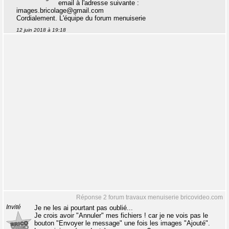
email à l'adresse suivante :
images.bricolage@gmail.com
Cordialement. L'équipe du forum menuiserie
12 juin 2018 à 19:18
Réponse 2 forum travaux menuiserie bricovideo.com
Invité
Je ne les ai pourtant pas oublié...
Je crois avoir "Annuler" mes fichiers ! car je ne vois pas le
bouton "Envoyer le message" une fois les images "Ajouté".