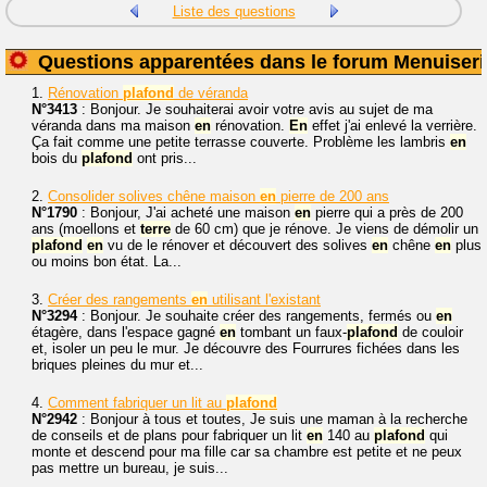
Liste des questions
Questions apparentées dans le forum Menuiseri
1.
Rénovation
plafond
de véranda
N°3413
: Bonjour. Je souhaiterai avoir votre avis au sujet de ma
véranda dans ma maison
en
rénovation.
En
effet j'ai enlevé la verrière.
Ça fait comme une petite terrasse couverte. Problème les lambris
en
bois du
plafond
ont pris...
2.
Consolider solives chêne maison
en
pierre de 200 ans
N°1790
: Bonjour, J'ai acheté une maison
en
pierre qui a près de 200
ans (moellons et
terre
de 60 cm) que je rénove. Je viens de démolir un
plafond
en
vu de le rénover et découvert des solives
en
chêne
en
plus
ou moins bon état. La...
3.
Créer des rangements
en
utilisant l'existant
N°3294
: Bonjour. Je souhaite créer des rangements, fermés ou
en
étagère, dans l'espace gagné
en
tombant un faux-
plafond
de couloir
et, isoler un peu le mur. Je découvre des Fourrures fichées dans les
briques pleines du mur et...
4.
Comment fabriquer un lit au
plafond
N°2942
: Bonjour à tous et toutes, Je suis une maman à la recherche
de conseils et de plans pour fabriquer un lit
en
140 au
plafond
qui
monte et descend pour ma fille car sa chambre est petite et ne peux
pas mettre un bureau, je suis...