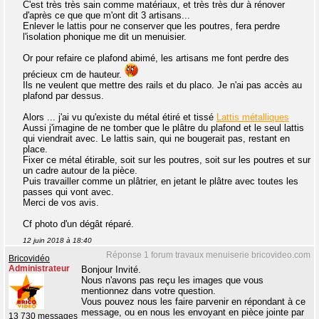
C'est très très sain comme matériaux, et très très dur à rénover
d'après ce que que m'ont dit 3 artisans...
Enlever le lattis pour ne conserver que les poutres, fera perdre
l'isolation phonique me dit un menuisier.
Or pour refaire ce plafond abimé, les artisans me font perdre des
précieux cm de hauteur.
Ils ne veulent que mettre des rails et du placo. Je n'ai pas accès au
plafond par dessus.
Alors ... j'ai vu qu'existe du métal étiré et tissé
Lattis métalliques
Aussi j'imagine de ne tomber que le plâtre du plafond et le seul lattis
qui viendrait avec. Le lattis sain, qui ne bougerait pas, restant en
place.
Fixer ce métal étirable, soit sur les poutres, soit sur les poutres et sur
un cadre autour de la pièce.
Puis travailler comme un plâtrier, en jetant le plâtre avec toutes les
passes qui vont avec.
Merci de vos avis.
Cf photo d'un dégât réparé.
12 juin 2018 à 18:40
Réponse 1 forum travaux menuiserie bricovideo.com
Bricovidéo
Administrateur
Bonjour Invité.
Nous n'avons pas reçu les images que vous
mentionnez dans votre question.
Vous pouvez nous les faire parvenir en répondant à ce
message, ou en nous les envoyant en pièce jointe par
13 730 messages