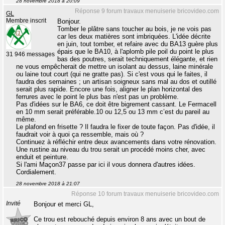
28 novembre 2018 à 20:09
Réponse 9 forum travaux menuiserie bricovideo.com
GL
Membre inscrit
Bonjour.
Tomber le plâtre sans toucher au bois, je ne vois pas
car les deux matières sont imbriquées. L'idée décrite
en juin, tout tomber, et refaire avec du BA13 guère plus
épais que le BA10, à l'aplomb pile poil du point le plus
31 946 messages
bas des poutres, serait techniquement élégante, et rien
ne vous empêcherait de mettre un isolant au dessus, laine minérale
ou laine tout court (qui ne gratte pas). Si c'est vous qui le faites, il
faudra des semaines ; un artisan soigneux sans mal au dos et outillé
serait plus rapide. Encore une fois, aligner le plan horizontal des
ferrures avec le point le plus bas n'est pas un problème.
Pas d'idées sur le BA6, ce doit être bigrement cassant. Le Fermacell
en 10 mm serait préférable.10 ou 12,5 ou 13 mm c’est du pareil au
même.
Le plafond en frisette ? Il faudra le fixer de toute façon. Pas d'idée, il
faudrait voir à quoi ça ressemble, mais où ?
Continuez à réfléchir entre deux avancements dans votre rénovation.
Une rustine au niveau du trou serait un procédé moins cher, avec
enduit et peinture.
Si l'ami Maçon37 passe par ici il vous donnera d'autres idées.
Cordialement.
28 novembre 2018 à 21:07
Réponse 10 forum travaux menuiserie bricovideo.com
Invité
Bonjour et merci GL,
Ce trou est rebouché depuis environ 8 ans avec un bout de