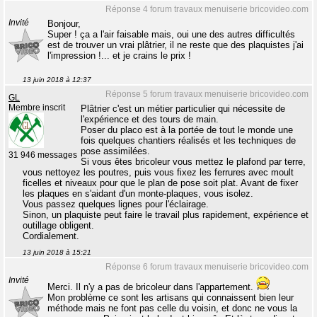
Réponse 4 forum travaux menuiserie bricovideo.com
Invité
Bonjour,
Super ! ça a l'air faisable mais, oui une des autres difficultés
est de trouver un vrai plâtrier, il ne reste que des plaquistes j'ai
l'impression !... et je crains le prix !
13 juin 2018 à 12:37
Réponse 5 forum travaux menuiserie bricovideo.com
GL
Membre inscrit
Plâtrier c'est un métier particulier qui nécessite de
l'expérience et des tours de main.
Poser du placo est à la portée de tout le monde une
fois quelques chantiers réalisés et les techniques de
pose assimilées.
31 946 messages
Si vous êtes bricoleur vous mettez le plafond par terre,
vous nettoyez les poutres, puis vous fixez les ferrures avec moult
ficelles et niveaux pour que le plan de pose soit plat. Avant de fixer
les plaques en s'aidant d'un monte-plaques, vous isolez.
Vous passez quelques lignes pour l'éclairage.
Sinon, un plaquiste peut faire le travail plus rapidement, expérience et
outillage obligent.
Cordialement.
13 juin 2018 à 15:21
Réponse 6 forum travaux menuiserie bricovideo.com
Invité
Merci. Il n'y a pas de bricoleur dans l'appartement.
Mon problème ce sont les artisans qui connaissent bien leur
méthode mais ne font pas celle du voisin, et donc ne vous la