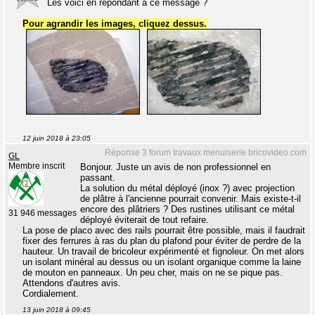
Les voici en répondant à ce message ?
Pour agrandir les images, cliquez dessus.
12 juin 2018 à 23:05
Réponse 3 forum travaux menuiserie bricovideo.com
GL
Membre inscrit
Bonjour. Juste un avis de non professionnel en
passant.
La solution du métal déployé (inox ?) avec projection
de plâtre à l'ancienne pourrait convenir. Mais existe-t-il
encore des plâtriers ? Des rustines utilisant ce métal
31 946 messages
déployé éviterait de tout refaire.
La pose de placo avec des rails pourrait être possible, mais il faudrait
fixer des ferrures à ras du plan du plafond pour éviter de perdre de la
hauteur. Un travail de bricoleur expérimenté et fignoleur. On met alors
un isolant minéral au dessus ou un isolant organique comme la laine
de mouton en panneaux. Un peu cher, mais on ne se pique pas.
Attendons d'autres avis.
Cordialement.
13 juin 2018 à 09:45