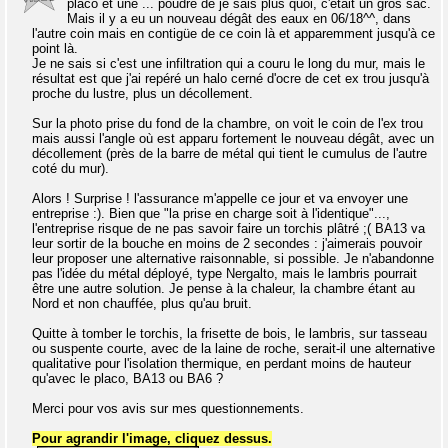
placo et une ... poudre de je sais plus quoi, c'était un gros sac.
Mais il y a eu un nouveau dégât des eaux en 06/18^^, dans
l'autre coin mais en contigüe de ce coin là et apparemment jusqu'à ce
point là.
Je ne sais si c'est une infiltration qui a couru le long du mur, mais le
résultat est que j'ai repéré un halo cerné d'ocre de cet ex trou jusqu'à
proche du lustre, plus un décollement.
Sur la photo prise du fond de la chambre, on voit le coin de l'ex trou
mais aussi l'angle où est apparu fortement le nouveau dégât, avec un
décollement (près de la barre de métal qui tient le cumulus de l'autre
coté du mur).
Alors ! Surprise ! l'assurance m'appelle ce jour et va envoyer une
entreprise :). Bien que "la prise en charge soit à l'identique"...,
l'entreprise risque de ne pas savoir faire un torchis plâtré ;( BA13 va
leur sortir de la bouche en moins de 2 secondes : j'aimerais pouvoir
leur proposer une alternative raisonnable, si possible. Je n'abandonne
pas l'idée du métal déployé, type Nergalto, mais le lambris pourrait
être une autre solution. Je pense à la chaleur, la chambre étant au
Nord et non chauffée, plus qu'au bruit.
Quitte à tomber le torchis, la frisette de bois, le lambris, sur tasseau
ou suspente courte, avec de la laine de roche, serait-il une alternative
qualitative pour l'isolation thermique, en perdant moins de hauteur
qu'avec le placo, BA13 ou BA6 ?
Merci pour vos avis sur mes questionnements.
Pour agrandir l'image, cliquez dessus.