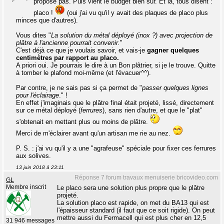
propose pas. Puis vient le budget bien sûr. Et là, tous disent :
placo !
(oui j'ai vu qu'il y avait des plaques de placo plus
minces que d'autres).
Vous dites "
La solution du métal déployé (inox ?) avec projection de
plâtre à l'ancienne pourrait convenir.
"
C'est déjà ce que je voulais savoir, et vais-je
gagner quelques
centimètres par rapport au placo.
A priori oui. Je pourrais le dire à un Bon plâtrier, si je le trouve. Quitte
à tomber le plafond moi-même (et l'évacuer^^).
Par contre, je ne sais pas si ça permet de "
passer quelques lignes
pour l'éclairage
." !
En effet j'imaginais que le plâtre final était projeté, lissé, directement
sur ce métal déployé (
ferrures
), sans rien d'autre, et que le "plat"
s'obtenait en mettant plus ou moins de plâtre.
Merci de m'éclairer avant qu'un artisan me rie au nez.
P. S. : j'ai vu qu'il y a une "agrafeuse" spéciale pour fixer ces ferrures
aux solives.
13 juin 2018 à 23:11
Réponse 7 forum travaux menuiserie bricovideo.com
GL
Membre inscrit
Le placo sera une solution plus propre que le plâtre
projeté.
La solution placo est rapide, on met du BA13 qui est
l'épaisseur standard (il faut que ce soit rigide). On peut
mettre aussi du Fermacell qui est plus cher en 12,5
31 946 messages