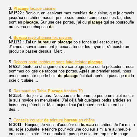
3.
Placage
façade cuisine
N°1522
: Bonjour, en lessivant mes meubles
de
cuisine, que je croyais
jusqu'ici en chêne massif, je me suis rendue compte que les façades
sont en
placage
. Sur une des portes, j'ai du
placage
qui se boursoufle
au niveau du chapeau
de
...
4.
Bureau
rayé atténuer les rayures
N°1132
: J'ai un
bureau
en
placage
bois foncé qui est tout rayé.
J'aimerai savoir comment je peux atténuer les rayures, s'il existe un
produit à passer dessus. Merci.
5.
Raboter porte intérieure sans faire éclater
placage
N°623
: Suite au changement
de
carrelage posé sur le précédent, nous
sommes obligés
de
raboter nos portes. Après un premier essai, nous
avons constaté que le bois
de
placage
éclatait après le passage
de
la
scie circulaire....
6.
Restauration Table
Placage
Années 70
N°3551
: Bonjour à tous. Nouveau sur le forum je poste un sujet ici car
je suis novice en menuiserie. J’ai déjà fait quelques petits articles en
bois sans prétention. Mais aujourd’hui j’ai trouvé une table en bois
des...
7.
Conseils couleur
de
teinture
bureau
en chêne
N°3011
: Bonjour, Je viens d’acquérir un
bureau
en chêne. Je l'ai mis à
nu, et je souhaite le teindre pour voir une couleur similaire au meuble
en photo ci-jointe. Je ne souhaite pas que cela tire trop sur le rouge