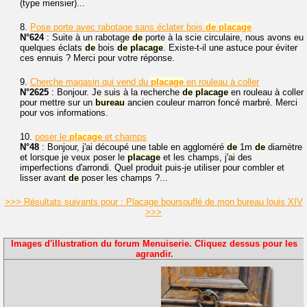
(type merisier)...
8.
Pose porte avec rabotage sans éclater bois
de
placage
N°624
: Suite à un rabotage
de
porte à la scie circulaire, nous avons eu
quelques éclats
de
bois
de
placage
. Existe-t-il une astuce pour éviter
ces ennuis ? Merci pour votre réponse.
9.
Cherche magasin qui vend du
placage
en rouleau à coller
N°2625
: Bonjour. Je suis à la recherche
de
placage
en rouleau à coller
pour mettre sur un
bureau
ancien couleur marron foncé marbré. Merci
pour vos informations.
10.
poser le
placage
et champs
N°48
: Bonjour, j'ai découpé une table en aggloméré
de
1m
de
diamètre
et lorsque je veux poser le
placage
et les champs, j'ai des
imperfections d'arrondi. Quel produit puis-je utiliser pour combler et
lisser avant
de
poser les champs ?...
>>> Résultats suivants pour : Placage boursouflé de mon bureau louis XIV
>>>
Images d'illustration du forum Menuiserie. Cliquez dessus pour les
agrandir.