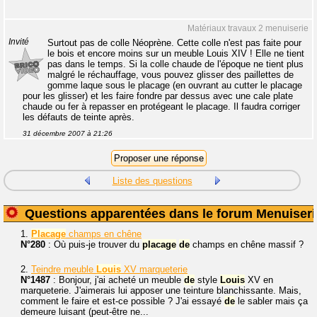
Matériaux travaux 2 menuiserie
Invité
Surtout pas de colle Néoprène. Cette colle n'est pas faite pour
le bois et encore moins sur un meuble Louis XIV ! Elle ne tient
pas dans le temps. Si la colle chaude de l'époque ne tient plus
malgré le réchauffage, vous pouvez glisser des paillettes de
gomme laque sous le placage (en ouvrant au cutter le placage
pour les glisser) et les faire fondre par dessus avec une cale plate
chaude ou fer à repasser en protégeant le placage. Il faudra corriger
les défauts de teinte après.
31 décembre 2007 à 21:26
Liste des questions
Questions apparentées dans le forum Menuiseri
1.
Placage
champs en chêne
N°280
: Où puis-je trouver du
placage
de
champs en chêne massif ?
2.
Teindre meuble
Louis
XV marqueterie
N°1487
: Bonjour, j'ai acheté un meuble
de
style
Louis
XV en
marqueterie. J'aimerais lui apposer une teinture blanchissante. Mais,
comment le faire et est-ce possible ? J'ai essayé
de
le sabler mais ça
demeure luisant (peut-être ne...