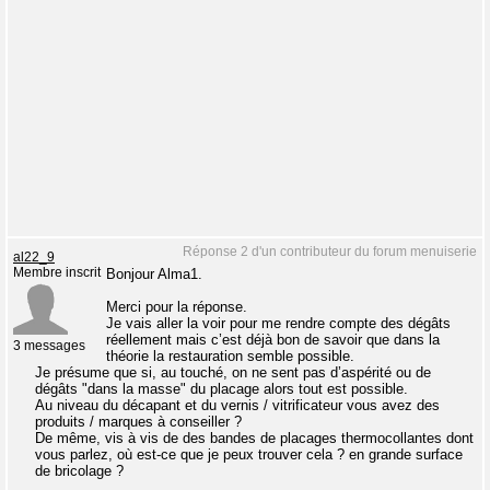
Réponse 2 d'un contributeur du forum menuiserie
al22_9
Membre inscrit
Bonjour Alma1.
Merci pour la réponse.
Je vais aller la voir pour me rendre compte des dégâts
réellement mais c’est déjà bon de savoir que dans la
3 messages
théorie la restauration semble possible.
Je présume que si, au touché, on ne sent pas d’aspérité ou de
dégâts "dans la masse" du placage alors tout est possible.
Au niveau du décapant et du vernis / vitrificateur vous avez des
produits / marques à conseiller ?
De même, vis à vis de des bandes de placages thermocollantes dont
vous parlez, où est-ce que je peux trouver cela ? en grande surface
de bricolage ?