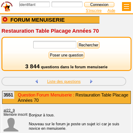
S'inscrire
Aide
FORUM MENUISERIE
Restauration Table Placage Années 70
3 844
questions dans le
forum menuiserie
Liste des questions
3551
Question Forum Menuiserie :
Restauration Table Placage
Années 70
al22_9
Membre inscrit
Bonjour à tous.
Nouveau sur le forum je poste un sujet ici car je suis
novice en menuiserie.