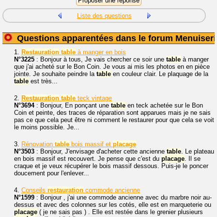
Liste des questions
Questions apparentées dans le forum Menuiseri
1.
Restauration
table
à manger en bois
N°3225
: Bonjour à tous, Je vais chercher ce soir une
table
à manger
que j'ai acheté sur le Bon Coin. Je vous ai mis les photos en en pièce
jointe. Je souhaite peindre la
table
en couleur clair. Le plaquage de la
table
est très...
2.
Restauration
table
teck vintage
N°3694
: Bonjour, En ponçant une
table
en teck achetée sur le Bon
Coin et peinte, des traces de réparation sont apparues mais je ne sais
pas ce que cela peut être ni comment le restaurer pour que cela se voit
le moins possible. Je...
3.
Rénovation
table
bois massif et
placage
N°3503
: Bonjour, J'envisage d'acheter cette ancienne
table
. Le plateau
en bois massif est recouvert. Je pense que c'est du
placage
. Il se
craque et je veux récupérer le bois massif dessous. Puis-je le poncer
doucement pour l'enlever...
4.
Conseils
restauration
commode ancienne
N°1599
: Bonjour , j'ai une commode ancienne avec du marbre noir au-
dessus et avec des colonnes sur les cotés, elle est en marqueterie ou
placage
( je ne sais pas ) . Elle est restée dans le grenier plusieurs