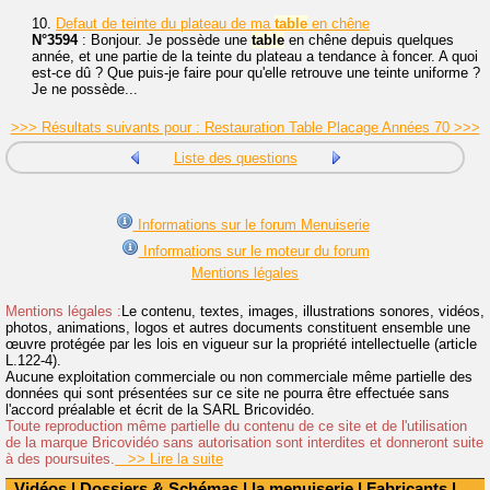
10.
Defaut de teinte du plateau de ma
table
en chêne
N°3594
: Bonjour. Je possède une
table
en chêne depuis quelques
année, et une partie de la teinte du plateau a tendance à foncer. A quoi
est-ce dû ? Que puis-je faire pour qu'elle retrouve une teinte uniforme ?
Je ne possède...
>>> Résultats suivants pour : Restauration Table Placage Années 70 >>>
Liste des questions
Informations sur le forum Menuiserie
Informations sur le moteur du forum
Mentions légales
Mentions légales :
Le contenu, textes, images, illustrations sonores, vidéos,
photos, animations, logos et autres documents constituent ensemble une
œuvre protégée par les lois en vigueur sur la propriété intellectuelle (article
L.122-4).
Aucune exploitation commerciale ou non commerciale même partielle des
données qui sont présentées sur ce site ne pourra être effectuée sans
l'accord préalable et écrit de la SARL Bricovidéo.
Toute reproduction même partielle du contenu de ce site et de l'utilisation
de la marque Bricovidéo sans autorisation sont interdites et donneront suite
à des poursuites.
>> Lire la suite
Vidéos
|
Dossiers & Schémas
|
la menuiserie
|
Fabricants
|