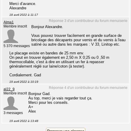
Merci d’avance.
Alexandre
18 avril 2022 à 11:17
Réponse 3 d'un contributeur du forum menuiserie
Alma1
Membre inscrit
Bonjour Alexandre.
Vous pouvez trouver facilement en grande surface de
bricolage des décapants pour vernis et du vernis à l'eau
satiné ou autre dans les marques : V 33, Linitop etc.
5 370 messages
Le placage existe en bandes de 25 mm env.
On peut en trouver également en 2,50 m X 0;25 ou 0 ,50 m
thermocollable, c'est à dire en utilisant un fer à repasser
généralement réglé sur laine/coton (à tester).
Cordialement. Gad
19 avril 2022 à 10:19
Réponse 4 d'un contributeur du forum menuiserie
al22_9
Membre inscrit
Bonjour Gad.
Au top, merci je vais regarder tout ça.
Merci pour les conseils.
A+
Alex
3 messages
19 avril 2022 à 13:48