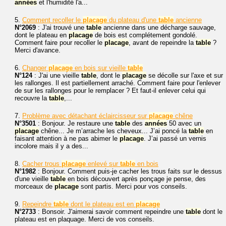
années
et l'humidité l'a...
5.
Comment recoller le
placage
du plateau d'une
table
ancienne
N°2069
: J'ai trouvé une
table
ancienne dans une décharge sauvage,
dont le plateau en
placage
de bois est complétement gondolé.
Comment faire pour recoller le
placage
, avant de repeindre la
table
?
Merci d'avance.
6.
Changer
placage
en bois sur vieille
table
N°124
: J'ai une vieille
table
, dont le
placage
se décolle sur l'axe et sur
les rallonges. Il est partiellement arraché. Comment faire pour l'enlever
de sur les rallonges pour le remplacer ? Et faut-il enlever celui qui
recouvre la
table
,...
7.
Problème avec détachant éclaircisseur sur
placage
chêne
N°3501
: Bonjour. Je restaure une
table
des
années
50 avec un
placage
chêne... Je m’arrache les cheveux... J’ai poncé la
table
en
faisant attention à ne pas abimer le
placage
. J’ai passé un vernis
incolore mais il y a des...
8.
Cacher trous
placage
enlevé sur
table
en bois
N°1982
: Bonjour. Comment puis-je cacher les trous faits sur le dessus
d'une vieille
table
en bois découvert après ponçage je pense, des
morceaux de
placage
sont partis. Merci pour vos conseils.
9.
Repeindre
table
dont le plateau est en
placage
N°2733
: Bonsoir. J'aimerai savoir comment repeindre une
table
dont le
plateau est en plaquage. Merci de vos conseils.