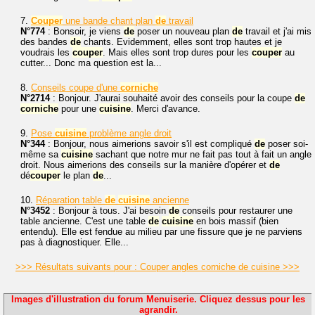
7.
Couper
une bande chant plan
de
travail
N°774
: Bonsoir, je viens
de
poser un nouveau plan
de
travail et j'ai mis
des bandes
de
chants. Evidemment, elles sont trop hautes et je
voudrais les
couper
. Mais elles sont trop dures pour les
couper
au
cutter... Donc ma question est la...
8.
Conseils coupe d'une
corniche
N°2714
: Bonjour. J'aurai souhaité avoir des conseils pour la coupe
de
corniche
pour une
cuisine
. Merci d'avance.
9.
Pose
cuisine
problème angle droit
N°344
: Bonjour, nous aimerions savoir s'il est compliqué
de
poser soi-
même sa
cuisine
sachant que notre mur ne fait pas tout à fait un angle
droit. Nous aimerions des conseils sur la manière d'opérer et
de
dé
couper
le plan
de
...
10.
Réparation table
de
cuisine
ancienne
N°3452
: Bonjour à tous. J'ai besoin
de
conseils pour restaurer une
table ancienne. C'est une table
de
cuisine
en bois massif (bien
entendu). Elle est fendue au milieu par une fissure que je ne parviens
pas à diagnostiquer. Elle...
>>> Résultats suivants pour : Couper angles corniche de cuisine >>>
Images d'illustration du forum Menuiserie. Cliquez dessus pour les
agrandir.