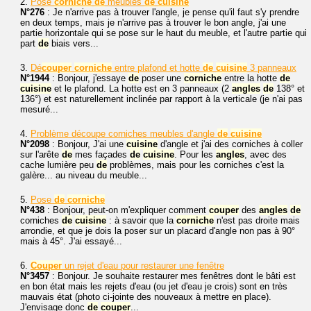
2.
Pose
corniche
de
meubles
de
cuisine
N°276
: Je n'arrive pas à trouver l'angle, je pense qu'il faut s'y prendre
en deux temps, mais je n'arrive pas à trouver le bon angle, j'ai une
partie horizontale qui se pose sur le haut du meuble, et l'autre partie qui
part
de
biais vers...
3.
Dé
couper
corniche
entre plafond et hotte
de
cuisine
3 panneaux
N°1944
: Bonjour, j'essaye
de
poser une
corniche
entre la hotte
de
cuisine
et le plafond. La hotte est en 3 panneaux (2
angles
de
138° et
136°) et est naturellement inclinée par rapport à la verticale (je n'ai pas
mesuré...
4.
Problème découpe corniches meubles d'angle
de
cuisine
N°2098
: Bonjour, J'ai une
cuisine
d'angle et j'ai des corniches à coller
sur l'arête
de
mes façades
de
cuisine
. Pour les
angles
, avec des
cache lumière peu
de
problèmes, mais pour les corniches c'est la
galère... au niveau du meuble...
5.
Pose
de
corniche
N°438
: Bonjour, peut-on m'expliquer comment
couper
des
angles
de
corniches
de
cuisine
: à savoir que la
corniche
n'est pas droite mais
arrondie, et que je dois la poser sur un placard d'angle non pas à 90°
mais à 45°. J'ai essayé...
6.
Couper
un rejet d'eau pour restaurer une fenêtre
N°3457
: Bonjour. Je souhaite restaurer mes fenêtres dont le bâti est
en bon état mais les rejets d'eau (ou jet d'eau je crois) sont en très
mauvais état (photo ci-jointe des nouveaux à mettre en place).
J'envisage donc
de
couper
...