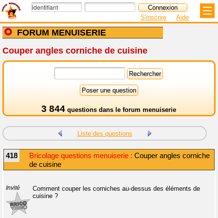
S'inscrire
Aide
FORUM MENUISERIE
Couper angles corniche de cuisine
3 844
questions dans le
forum menuiserie
Liste des questions
418
Bricolage questions menuiserie :
Couper angles corniche
de cuisine
Invité
Comment couper les corniches au-dessus des éléments de
cuisine ?