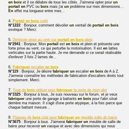
en
bois
et il se délabre de tous les côtés. J'aimerai opter pour
un
portail
en
PVC ou
bois
mais j'ai
un
problème sur mes dimensions...
En
effet ma longueur entre mes...
4.
Portail
en
bois
voilé
N°1222
: Bonjour, comment dévoiler
un
ventail de
portail
en
bois
exotique ? Merci.
5.
Diminuer prise au vent sur
portail
en
bois
plein
N°2941
: Bonjour, Mon
portail
est
en
bois
et plein et présente une
forte prise au vent, ce qui perturbe la motorisation. Il est
en
lattes
verticales sur la partie haute. Je me demande si ce serait réalisable
d'enlever 3 fois 2 lames de...
6.
Fabriquer
escalier
en
bois
N°119
: Bonjour, Je désire
fabriquer
un
escalier
en
bois
de A à Z.
J'aimerai connaître les méthodes de fabrication d'escaliers droits tout
simplement. Merci.
7.
Type de
bois
utiliser pour
fabriquer
la porte de mon abri
N°3325
: Bonjour à tous, Je suis nouveau sur le forum, et je veux
fabriquer
une porte de garage à battants
en
bois
pour l'abri situé
derrière ma maison. Il s'agit d'une porte atypique, à la fois parce que
chaque battant mesure...
8.
Plaques de
bois
clair pour
fabriquer
un
meuble salle de bains
N°3675
: Bonjour à tous. J'aimerai
fabriquer
un
meuble de salle de
bains pour recevoir
un
vasque et avec des dimensions qui nous