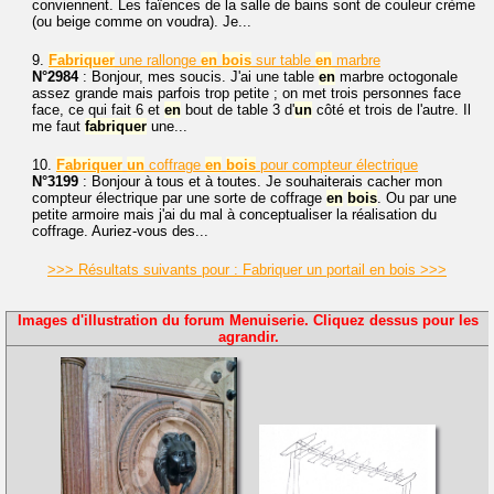
conviennent. Les faïences de la salle de bains sont de couleur crème
(ou beige comme on voudra). Je...
9.
Fabriquer
une rallonge
en
bois
sur table
en
marbre
N°2984
: Bonjour, mes soucis. J'ai une table
en
marbre octogonale
assez grande mais parfois trop petite ; on met trois personnes face
face, ce qui fait 6 et
en
bout de table 3 d'
un
côté et trois de l'autre. Il
me faut
fabriquer
une...
10.
Fabriquer
un
coffrage
en
bois
pour compteur électrique
N°3199
: Bonjour à tous et à toutes. Je souhaiterais cacher mon
compteur électrique par une sorte de coffrage
en
bois
. Ou par une
petite armoire mais j'ai du mal à conceptualiser la réalisation du
coffrage. Auriez-vous des...
>>> Résultats suivants pour : Fabriquer un portail en bois >>>
Images d'illustration du forum Menuiserie. Cliquez dessus pour les
agrandir.