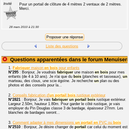
Invité
Pour un portail de clôture de 4 mètres 2 ventaux de 2 mètres.
Merci.
28 mars 2010 à 21:30
Liste des questions
Questions apparentées dans le forum Menuiseri
1.
Fabriquer
maison
en
bois
pour enfants
N°295
: Bonjour, Je voudrais
fabriquer
une maison
en
bois
pour mes
enfants (de 4 à 10 ans). Je n'ai que du
bois
(planches et tasseaux),
un
marteau, des clous, une scie égoïne. Je recherche
un
plan ou des
photos et des conseils pour la...
2.
Conseils fabrication d'
un
portail
bois
rustique extérieur
N°2821
: Bonjour, Je vais
fabriquer
un
portail
bois
rustique extérieur.
Largeur 2.50m, hauteur 1.80m. Pour garder le côté rustique, je vais
employer du Pin Douglas classe 3 de bardage, épaisseur 27mm. Les
blanches de bardages seront...
3.
Comment adapter à mes dimensions
un
portail
en
PVC ou
bois
N°2510
: Bonjour, Je désire changer de
portail
car celui du moment est