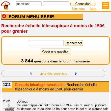
S'inscrire
Aide
FORUM MENUISERIE
Recherche échelle télescopique à moins de 150€
pour grenier
3 844
questions dans le
forum menuiserie
Liste des questions
1311
Conseils bricolage menuiserie :
Recherche échelle
télescopique à moins de 150€ pour grenier
Invité
Bonjour,
J'ai une trappe qui fait : 77cm sur 79 au ras du mur du plafond,
au dessus de la douche La hauteur entre le sol et le plafond fait