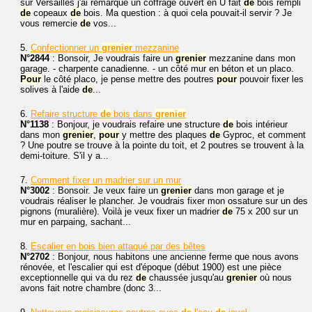
sur Versailles j'ai remarqué un coffrage ouvert en U fait
de
bois rempli
de
copeaux
de
bois. Ma question : à quoi cela pouvait-il servir ? Je
vous remercie
de
vos...
5.
Confectionner un
grenier
mezzanine
N°2844
: Bonsoir, Je voudrais faire un
grenier
mezzanine dans mon
garage. - charpente canadienne. - un côté mur en béton et un placo.
Pour
le côté placo, je pense mettre des poutres
pour
pouvoir fixer les
solives à l'aide
de
...
6.
Refaire structure
de
bois dans
grenier
N°1138
: Bonjour, je voudrais refaire une structure
de
bois intérieur
dans mon
grenier
,
pour
y mettre des plaques
de
Gyproc, et comment
? Une poutre se trouve à la pointe du toit, et 2 poutres se trouvent à la
demi-toiture. S'il y a...
7.
Comment fixer un madrier sur un mur
N°3002
: Bonsoir. Je veux faire un
grenier
dans mon garage et je
voudrais réaliser le plancher. Je voudrais fixer mon ossature sur un des
pignons (muralière). Voilà je veux fixer un madrier
de
75 x 200 sur un
mur en parpaing, sachant...
8.
Escalier en bois bien attaqué par des bêtes
N°2702
: Bonjour, nous habitons une ancienne ferme que nous avons
rénovée, et l'escalier qui est d'époque (début 1900) est une pièce
exceptionnelle qui va du rez
de
chaussée jusqu'au
grenier
où nous
avons fait notre chambre (donc 3...