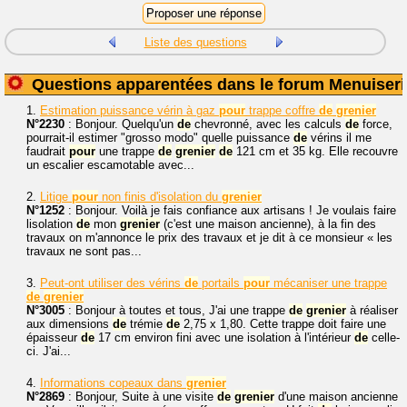
Liste des questions
Questions apparentées dans le forum Menuiseri
1.
Estimation puissance vérin à gaz
pour
trappe coffre
de
grenier
N°2230
: Bonjour. Quelqu'un
de
chevronné, avec les calculs
de
force,
pourrait-il estimer "grosso modo" quelle puissance
de
vérins il me
faudrait
pour
une trappe
de
grenier
de
121 cm et 35 kg. Elle recouvre
un escalier escamotable avec...
2.
Litige
pour
non finis d'isolation du
grenier
N°1252
: Bonjour. Voilà je fais confiance aux artisans ! Je voulais faire
lisolation
de
mon
grenier
(c'est une maison ancienne), à la fin des
travaux on m'annonce le prix des travaux et je dit à ce monsieur « les
travaux ne sont pas...
3.
Peut-ont utiliser des vérins
de
portails
pour
mécaniser une trappe
de
grenier
N°3005
: Bonjour à toutes et tous, J'ai une trappe
de
grenier
à réaliser
aux dimensions
de
trémie
de
2,75 x 1,80. Cette trappe doit faire une
épaisseur
de
17 cm environ fini avec une isolation à l'intérieur
de
celle-
ci. J'ai...
4.
Informations copeaux dans
grenier
N°2869
: Bonjour, Suite à une visite
de
grenier
d'une maison ancienne