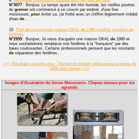
9.
Nettoyage moisissures poutres avec
de
l'eau
de
javel
N°3077
: Bonjour, Le temps ayant été très humide, les vieilles poutres
du
grenier
ont commencé à se couvrir par endroit, d'une fine
moisissure,
pour
éviter ça, j'ai frotté avec un chiffon légèrement imbibé
d'eau
de
...
10.
Plan
de
construction maison OKAL
de
1980 modifier système
de
fenêtres
N°2959
: Bonjour, Je viens d'acquérir une maison OKAL
de
1980 et
nous souhaiterions remplacer nos fenêtres à la "française" par des
baies coulissantes. Certains professionnels pensent que les montants
de
séparation des fenêtres...
>>> Résultats suivants pour : Recherche échelle télescopique à moins de
150€ pour grenier >>>
Images d'illustration du forum Menuiserie. Cliquez dessus pour les
agrandir.