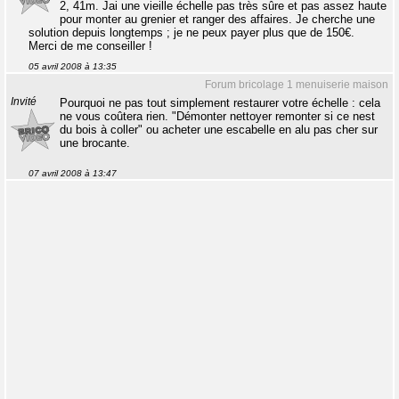
2, 41m. Jai une vieille échelle pas très sûre et pas assez haute
pour monter au grenier et ranger des affaires. Je cherche une
solution depuis longtemps ; je ne peux payer plus que de 150€.
Merci de me conseiller !
05 avril 2008 à 13:35
Forum bricolage 1 menuiserie maison
Invité
Pourquoi ne pas tout simplement restaurer votre échelle : cela
ne vous coûtera rien. "Démonter nettoyer remonter si ce nest
du bois à coller" ou acheter une escabelle en alu pas cher sur
une brocante.
07 avril 2008 à 13:47