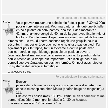
Forum bricolage 2 menuiserie maison
Invité
Vous pouvez trouver une échelle alu à deux plans 2,30m/3,90m
pour un prix intéressant. Pour ma part, j'ai fabriqué une échelle
en bois pliante en deux parties, épaisseur des montants :
42mm, charnière congé de 40mm de largeur avec fixation vis et
boulons. Pour le verrouillage, fermoirs avec crochet de bonnes
dimensions. Le trou du porte cadenas reçoit une goupille pour la
sécurité. Il faut veiller à ce que l'échelle ne glisse pas du pied. J'ai
également pour la trappe, fait un système à contre poids avec
poulies, corde à linge, blocage possible en position ouverte
(souhaitable) et manoeuvre par anneau et canne. La position de la
poulie proche de la trappe est importante : elle n'oblige pas à un
verrouillage systématique en position fermée. On peut aussi ajouter
un système d'éclairage automatique...
07 avril 2008 à 13:47
Forum bricolage 3 menuiserie maison
Invité
Bonjour,
je suis dans le même cas que vous et je viens d'acheter une
échelle télescopique chez Makro (chaîne belge de magasins) à
129.
Elle est très solide (max 150 kg), s'articule en 9 barreaux et me
permet d'accéder à mon grenier situé à 2m30 de hauteur.
Elle existe aussi en 12 barreaux à 159.