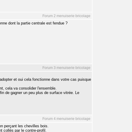
Forum 2 menuiserie bricolage
ne dont la partie centrale est fendue ?
Forum 3 menuiserie bricolage
adopter et oui cela fonctionne dans votre cas puisque
tant, cela va consolider l'ensemble.
fin de gagner un peu plus de surface vitrée. Le
Forum 4 menuiserie bricolage
n perçant les chevilles bois.
collés par le contre-profil.