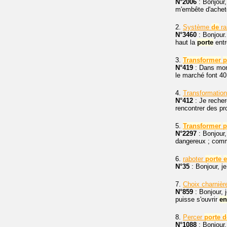
N°2006
: Bonjour,
m'embête d'achet
2.
Système
de
ra
N°3460
: Bonjour
haut la
porte
entr
3.
Transformer
p
N°419
: Dans mon
le marché font 40
4.
Transformatio
N°412
: Je recher
rencontrer des pr
5.
Transformer
p
N°2297
: Bonjour,
dangereux ; comme
6.
raboter
porte
N°35
: Bonjour, je
7.
Choix charnièr
N°859
: Bonjour, 
puisse s'ouvrir
en
8.
Percer
porte
d
N°1088
: Bonjour