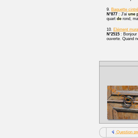
9.
Baguette cintr
N°877
: J'ai
une
quart
de
rond, mai
10.
Elément mural
N°2515
: Bonjour 
ouverte. Quand n
Question pr