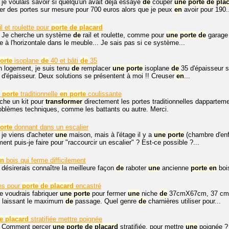
 je voulais savoir si quelqu'un avait déjà essayé
de
couper
une
porte
de
pla
er des portes sur mesure pour 700 euros alors que je peux
en
avoir pour 190.
il et roulette pour
porte
de
placard
. Je cherche un système
de
rail et roulette, comme pour
une
porte
de
garage t
e à l'horizontale dans le meuble... Je sais pas si ce système...
orte
isoplane
de
40 et bâti
de
35
 logement, je suis tenu
de
remplacer
une
porte
isoplane
de
35 d'épaisseur s
 d'épaisseur. Deux solutions se présentent à moi !! Creuser
en
...
n
porte
traditionnelle
en
porte
coulissante
che un kit pour
transformer
directement les portes traditionnelles dappartem
oblèmes techniques, comme les battants ou autre. Merci.
orte
donnant dans un escalier
 je viens d'acheter
une
maison, mais à l'étage il y a
une
porte
(chambre d'enfa
nt puis-je faire pour "raccourcir un escalier" ? Est-ce possible ?...
en
bois qui ferme difficilement
 désirerais connaître la meilleure façon
de
raboter
une
ancienne
porte
en
bois
es pour
porte
de
placard
encastré
je voudrais fabriquer
une
porte
pour fermer
une
niche
de
37cmX67cm, 37 cm é
laissant le maximum
de
passage. Quel genre
de
charnières utiliser pour...
e
placard
stratifiée mettre poignée
. Comment percer
une
porte
de
placard
stratifiée, pour mettre
une
poignée ?