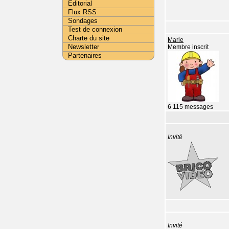
Editorial
Flux RSS
Sondages
Test de connexion
Charte du site
Marie
Newsletter
Membre inscrit
Partenaires
6 115 messages
Invité
Invité