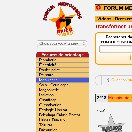
FORUM ME
Vidéos
|
Dossier
Transformer un
Rechercher da
ou taper le n° d'une 
Choisissez votre langue
Forums de bricolage
Plomberie
Électricité
Papier peint
Peinture
Menuiserie
Question pr
Sols . Carrelages
Maçonnerie
Isolation
2218
Menuiserie 
Chauffage
Climatisation
Écologie Habitat
Invité
Bricolage Créatif Photos
Litiges Travaux
Toitures
Décoration