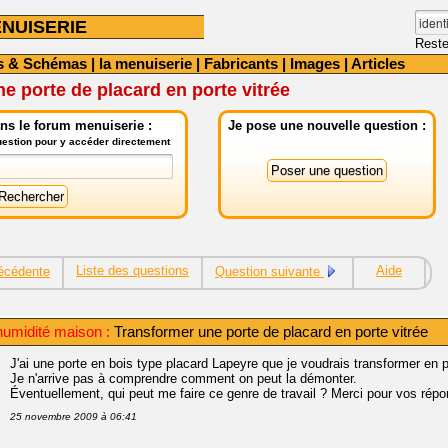
NUISERIE
Reste
s & Schémas
|
la menuiserie
|
Fabricants
|
Images
|
Articles
e porte de placard en porte vitrée
ns le forum menuiserie :
Je pose une nouvelle question :
question pour y accéder directement
Liste des questions
Aide
écédente
Question suivante
humidité maison :
Transformer une porte de placard en porte vitrée
J'ai une porte en bois type placard Lapeyre que je voudrais transformer en por
Je n'arrive pas à comprendre comment on peut la démonter.
Éventuellement, qui peut me faire ce genre de travail ? Merci pour vos rép
25 novembre 2009 à 06:41