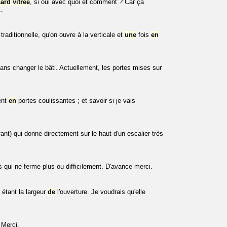
card
vitrée
, si oui avec quoi et comment ? Car ça
..
raditionnelle, qu'on ouvre à la verticale et
une
fois
en
ans changer le bâti. Actuellement, les portes mises sur
ent
en
portes coulissantes ; et savoir si je vais
nt) qui donne directement sur le haut d'un escalier très
 qui ne ferme plus ou difficilement. D'avance merci.
tant la largeur
de
l'ouverture. Je voudrais qu'elle
 Merci.