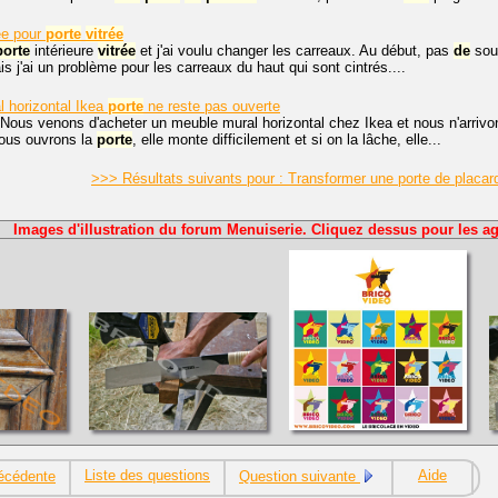
ée pour
porte
vitrée
porte
intérieure
vitrée
et j'ai voulu changer les carreaux. Au début, pas
de
souc
s j'ai un problème pour les carreaux du haut qui sont cintrés....
 horizontal Ikea
porte
ne reste pas ouverte
Nous venons d'acheter un meuble mural horizontal chez Ikea et nous n'arrivon
ous ouvrons la
porte
, elle monte difficilement et si on la lâche, elle...
>>> Résultats suivants pour : Transformer une porte de placard
Images d'illustration du forum Menuiserie. Cliquez dessus pour les ag
Liste des questions
Aide
écédente
Question suivante