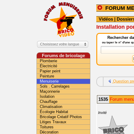
FORUM ME
Vidéos
|
Dossier
Installation p
Rechercher da
ou taper le n° d'une 
Choisissez votre langue
Forums de bricolage
Plomberie
Électricité
Papier peint
Peinture
Menuiserie
Question pr
Sols . Carrelages
Maçonnerie
Isolation
1535
Forum menui
Chauffage
Climatisation
Écologie Habitat
Invité
Bricolage Créatif Photos
Litiges Travaux
Toitures
Décoration