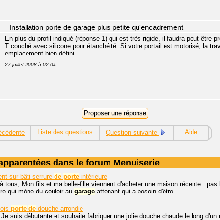
Installation porte de garage plus petite qu'encadrement
En plus du profil indiqué (réponse 1) qui est très rigide, il faudra peut-être p
T couché avec silicone pour étanchéité. Si votre portail est motorisé, la trave
emplacement bien défini.
27 juillet 2008 à 02:04
Liste des questions
Aide
écédente
Question suivante
apparentées dans le forum Menuiserie
nt sur bâti serrure
de
porte
intérieure
à tous, Mon fils et ma belle-fille viennent d'acheter une maison récente : pa
ure qui mène du couloir au
garage
attenant qui a besoin d'être...
bois
porte
de
douche arrondie
 Je suis débutante et souhaite fabriquer une jolie douche chaude le long d'u