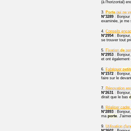
(à l'horizontal) e
3.
Porte
qui ne v
N°3289
: Bonjour
examinée, je me s
4.
Conseils encad
N°2954
: Bonjour,
se trouver tout pr
5.
Fixation
de
por
N°2953
: Bonjour,
et ont également
6.
Fabriquer
petit
N°1572
: Bonjour
faire sur le deva
7.
Rénovation e
N°2631
: Bonjour
dirait que le bas
8.
Réaliser cadre
N°2893
: Bonjour,
ma
porte
. J'aime
9.
Utilisation d'u
N°2602
: Bonjour.