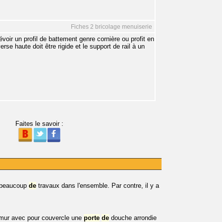
Fiches 2 bricolage menuiserie
révoir un profil de battement genre cornière ou profit en
rse haute doit être rigide et le support de rail à un
Faites le savoir :
s beaucoup
de
travaux dans l'ensemble. Par contre, il y a
n mur avec pour couvercle une
porte
de
douche arrondie