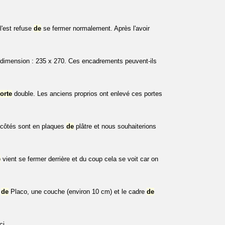
l'est refuse
de
se fermer normalement. Après l'avoir
e, dimension : 235 x 270. Ces encadrements peuvent-ils
orte
double. Les anciens proprios ont enlevé ces portes
 côtés sont en plaques
de
plâtre et nous souhaiterions
e
vient se fermer derrière et du coup cela se voit car on
e
de
Placo, une couche (environ 10 cm) et le cadre
de
ci.