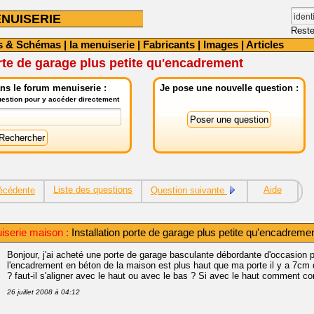
NUISERIE
Reste
s & Schémas
|
la menuiserie
|
Fabricants
|
Images
|
Articles
orte de garage plus petite qu'encadrement
ns le forum menuiserie :
Je pose une nouvelle question :
question pour y accéder directement
Liste des questions
Aide
écédente
Question suivante
serie maison :
Installation porte de garage plus petite qu'encadreme
Bonjour, j'ai acheté une porte de garage basculante débordante d'occasion 
l'encadrement en béton de la maison est plus haut que ma porte il y a 7cm 
? faut-il s'aligner avec le haut ou avec le bas ? Si avec le haut comment co
26 juillet 2008 à 04:12