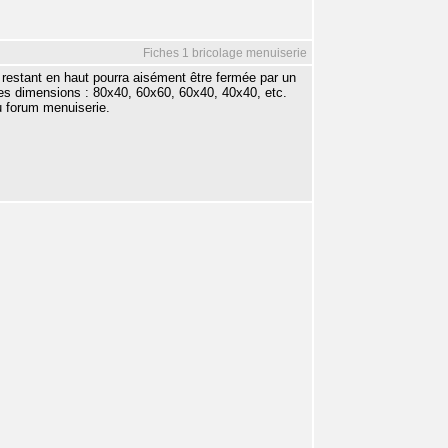
Fiches 1 bricolage menuiserie
vide restant en haut pourra aisément être fermée par un
rses dimensions : 80x40, 60x60, 60x40, 40x40, etc.
du forum menuiserie.