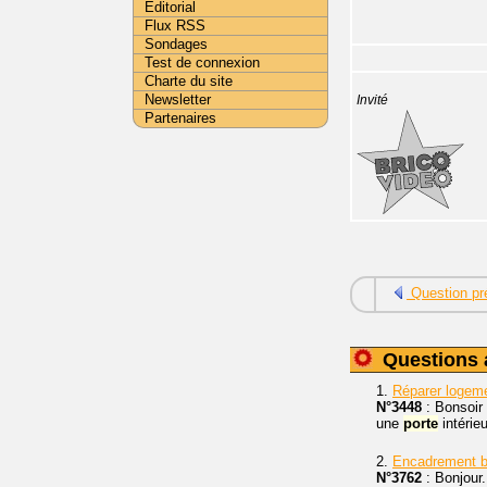
Editorial
Flux RSS
Sondages
Test de connexion
Charte du site
Newsletter
Invité
Partenaires
Question pr
Questions 
1.
Réparer logeme
N°3448
: Bonsoir 
une
porte
intérie
2.
Encadrement 
N°3762
: Bonjour.