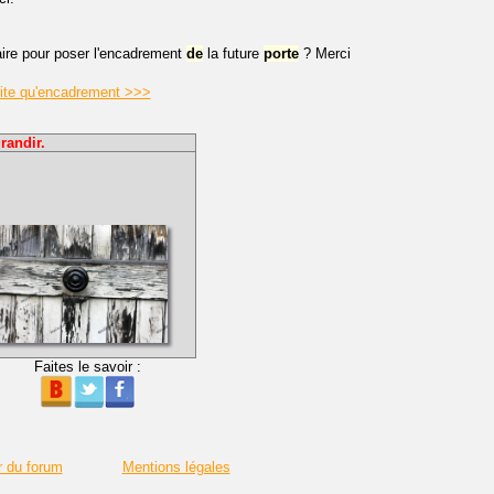
aire pour poser l'encadrement
de
la future
porte
? Merci
etite qu'encadrement >>>
randir.
Faites le savoir :
r du forum
Mentions légales