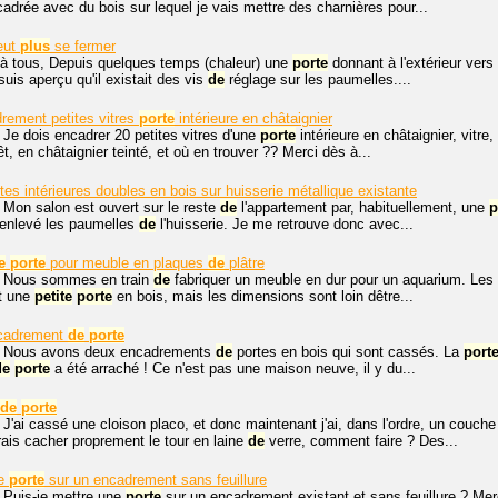
ncadrée avec du bois sur lequel je vais mettre des charnières pour...
eut
plus
se fermer
 à tous, Depuis quelques temps (chaleur) une
porte
donnant à l'extérieur vers 
uis aperçu qu'il existait des vis
de
réglage sur les paumelles....
rement petites vitres
porte
intérieure en châtaignier
 Je dois encadrer 20 petites vitres d'une
porte
intérieure en châtaignier, vitr
êt, en châtaignier teinté, et où en trouver ?? Merci dès à...
tes intérieures doubles en bois sur huisserie métallique existante
 Mon salon est ouvert sur le reste
de
l'appartement par, habituellement, une
p
 enlevé les paumelles
de
l'huisserie. Je me retrouve donc avec...
e
porte
pour meuble en plaques
de
plâtre
, Nous sommes en train
de
fabriquer un meuble en dur pour un aquarium. Les
nt une
petite
porte
en bois, mais les dimensions sont loin dêtre...
ncadrement
de
porte
, Nous avons deux encadrements
de
portes en bois qui sont cassés. La
port
de
porte
a été arraché ! Ce n'est pas une maison neuve, il y du...
de
porte
 J'ai cassé une cloison placo, et donc maintenant j'ai, dans l'ordre, un couch
rais cacher proprement le tour en laine
de
verre, comment faire ? Des...
ne
porte
sur un encadrement sans feuillure
 Puis-je mettre une
porte
sur un encadrement existant et sans feuillure ? Mer