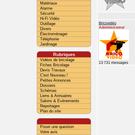
Matériaux
Alarme
Sécurité
Hi-Fi Vidéo
Outillage
Bricovidéo
Administrateur
Divers
Électroménager
Téléphonie
Jardinage
Rubriques
Vidéos de bricolage
13 731 messages
Fiches Bricolage
Devis Travaux
C'est Nouveau !
Petites Annonces
Dossiers
Schémas
Liens & Annuaires
Salons & Evènements
Reportages
Plan du site
Poser une question
Votre avis