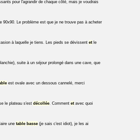
sants pour l'agrandir de chaque côté, mais je voudrais
de 90x90. Le problème est que je ne trouve pas à acheter
asion à laquelle je tiens. Les pieds se dévissent
et
le
blanchie), suite à un séjour prolongé dans une cave, que
able
est ovale avec un dessous cannelé, merci
e le plateau s'est
décollée
. Comment
et
avec quoi
 faire une
table
basse
(je sais c'est idiot), je les ai