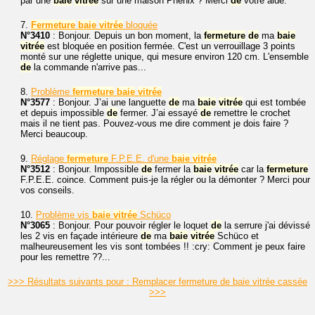
par une
baie
vitrée
sur une maison Phénix ? Merci
de
votre aide.
7.
Fermeture
baie
vitrée
bloquée
N°3410
: Bonjour. Depuis un bon moment, la
fermeture
de
ma
baie
vitrée
est bloquée en position fermée. C'est un verrouillage 3 points
monté sur une réglette unique, qui mesure environ 120 cm. L'ensemble
de
la commande n'arrive pas...
8.
Problème
fermeture
baie
vitrée
N°3577
: Bonjour. J’ai une languette
de
ma
baie
vitrée
qui est tombée
et depuis impossible
de
fermer. J’ai essayé
de
remettre le crochet
mais il ne tient pas. Pouvez-vous me dire comment je dois faire ?
Merci beaucoup.
9.
Réglage
fermeture
F.P.E.E. d'une
baie
vitrée
N°3512
: Bonjour. Impossible
de
fermer la
baie
vitrée
car la
fermeture
F.P.E.E. coince. Comment puis-je la régler ou la démonter ? Merci pour
vos conseils.
10.
Problème vis
baie
vitrée
Schüco
N°3065
: Bonjour. Pour pouvoir régler le loquet
de
la serrure j'ai dévissé
les 2 vis en façade intérieure
de
ma
baie
vitrée
Schüco et
malheureusement les vis sont tombées !! :cry: Comment je peux faire
pour les remettre ??...
>>> Résultats suivants pour : Remplacer fermeture de baie vitrée cassée
>>>