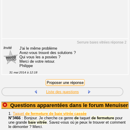
Serrure baies vitrées réponse 2
Invité
J'ai le même problème
Avez-vous trouvé des solutions ?
Qui vous les a posées ?
Merci de votre retour.
Philippe
31 mai 2014 à 12:18
Liste des questions
Questions apparentées dans le forum Menuiseri
1.
Taquet
de
fermeture
de
baie
vitrée
cassée
N°3466
: Bonjour. Je cherche ce genre
de
taquet
de
fermeture
pour
une grande
baie
vitrée
. Savez-vous où je peux le trouver et comment
le démonter ? Merci.