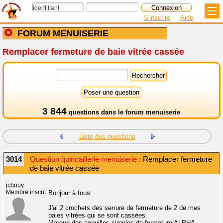
S'inscrire
Aide
FORUM MENUISERIE
Remplacer fermeture de baie vitrée cassée
3 844
questions dans le
forum menuiserie
Liste des questions
3014
Question quincaillerie menuiserie :
Remplacer fermeture
de baie vitrée cassée
jcbouy
Membre inscrit
Bonjour à tous.
J'ai 2 crochets des serrure de fermeture de 2 de mes
baies vitrées qui se sont cassées.
Marque des coquilles simples de fermeture ALPHA.