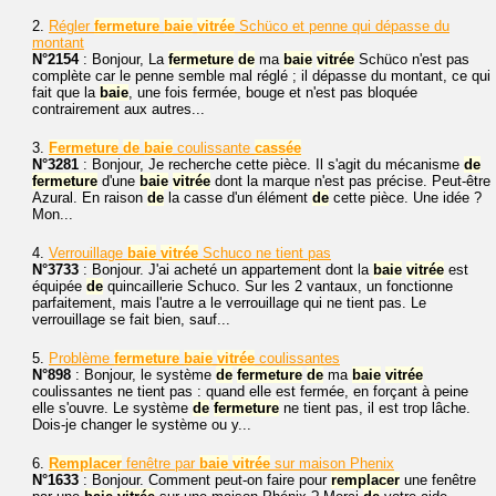
2.
Régler
fermeture
baie
vitrée
Schüco et penne qui dépasse du
montant
N°2154
: Bonjour, La
fermeture
de
ma
baie
vitrée
Schüco n'est pas
complète car le penne semble mal réglé ; il dépasse du montant, ce qui
fait que la
baie
, une fois fermée, bouge et n'est pas bloquée
contrairement aux autres...
3.
Fermeture
de
baie
coulissante
cassée
N°3281
: Bonjour, Je recherche cette pièce. Il s'agit du mécanisme
de
fermeture
d'une
baie
vitrée
dont la marque n'est pas précise. Peut-être
Azural. En raison
de
la casse d'un élément
de
cette pièce. Une idée ?
Mon...
4.
Verrouillage
baie
vitrée
Schuco ne tient pas
N°3733
: Bonjour. J'ai acheté un appartement dont la
baie
vitrée
est
équipée
de
quincaillerie Schuco. Sur les 2 vantaux, un fonctionne
parfaitement, mais l'autre a le verrouillage qui ne tient pas. Le
verrouillage se fait bien, sauf...
5.
Problème
fermeture
baie
vitrée
coulissantes
N°898
: Bonjour, le système
de
fermeture
de
ma
baie
vitrée
coulissantes ne tient pas : quand elle est fermée, en forçant à peine
elle s'ouvre. Le système
de
fermeture
ne tient pas, il est trop lâche.
Dois-je changer le système ou y...
6.
Remplacer
fenêtre par
baie
vitrée
sur maison Phenix
N°1633
: Bonjour. Comment peut-on faire pour
remplacer
une fenêtre