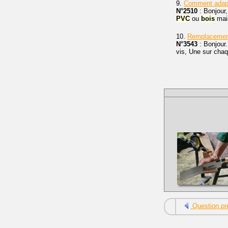
9.
Comment adapt
N°2510
: Bonjour,
PVC
ou
bois
mais
10.
Remplacemen
N°3543
: Bonjour.
vis, Une sur chaq
Question pr