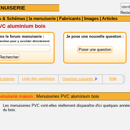
NUISERIE
Reste
s & Schémas
|
la menuiserie
|
Fabricants
|
Images
|
Articles
VC aluminium bois
ns le forum menuiserie :
Je pose une nouvelle question :
question pour y accéder directement
Liste des questions
Aide
écédente
Question suivante
enuiserie maison :
Menuiseries PVC aluminium bois
Les menuiseries PVC vont-elles réellement disparaître d'ici quelques années 
du bois.