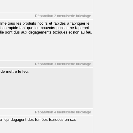
Réparation 2 menuiserie bricolage
me tous les produits nocifs et rapides à fabriquer le
ition rapide tant que les pouvoirs publics ne taperont
ndie sont dûs aux dégagements toxiques et non au feu.
Réparation 3 menuiserie bricolage
 de mettre le feu.
Réparation 4 menuiserie bricolage
aison qui dégagent des fumées toxiques en cas