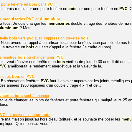
porte fenêtre en
bois
par
PVC
'aimerais remplacer une porte fenêtre en
bois
par une porte fenêtre en
PVC
. 
re
menuiseries
PVC
et
Aluminium
à tous. Je dois changer les
menuiseries
double vitrage des fenêtres de ma m
aluminium
? Merci.
tielle
bois
vers
pvc
avec suppression traverse
bois
 Nous avons fait appel à un artisan local pour la rénovation partielle de nos f
 la traverse en
bois
qui sert d'appui à la fenêtre (le cadre du bas)...
es fenêtres
bois
ou changer pour
PVC
int veut rénover nos fenêtres en
bois
vieilles de plus de 30 ans. Il dit que 
PVC
améliorerait le rendement énergétique et la valeur de la...
enêtres
bois
en
PVC
 En rénovation fenêtres
PVC
faut-il enlever auparavant les joints métalliques 
es années 1958 équipées d'un double vitrage 4 x 4 et de...
iseries
bois
sont à changer
acile de changer les joints de fenêtres et porte fenêtres qui malgré leurs 25 a
erci.
VC
sur maison ossature
bois
aire ma maison jusqu'au hors d'eau (toiture), et je souhaite me poser les
menui
mpliqué. Qu'en pensez-vous ?