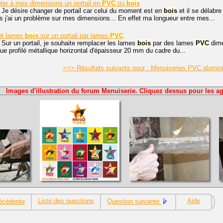
er à mes dimensions un portail en
PVC
ou
bois
 Je désire changer de portail car celui du moment est en
bois
et il se délabre
 j'ai un problème sur mes dimensions... En effet ma longueur entre mes...
t lames
bois
sur un portail par lames
PVC
 Sur un portail, je souhaite remplacer les lames
bois
par des lames
PVC
dime
ue profilé métallique horizontal d'épaisseur 20 mm du cadre du...
>>> Résultats suivants pour : Menuiseries PVC alumi
Images d'illustration du forum Menuiserie. Cliquez dessus pour les ag
Liste des questions
Aide
écédente
Question suivante