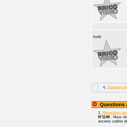
Invité
Question pr
Questions 
1.
Rénovation anc
N°1148
: Nous rén
anciens cadres de