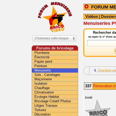
FORUM ME
Vidéos
|
Dossier
Menuiseries P
Rechercher da
ou taper le n° d'une 
Choisissez votre langue
Forums de bricolage
Plomberie
Électricité
Papier peint
Peinture
Menuiserie
Question pr
Sols . Carrelages
Maçonnerie
Isolation
337
Rénovation m
Chauffage
Climatisation
Écologie Habitat
Invité
Bricolage Créatif Photos
Litiges Travaux
Toitures
Décoration