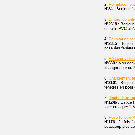
2.
Remplacement 
N°84
: Bonjour. J
3.
Différence ent
N°2618
: Bonjour 
entre le
PVC
et l'
4.
Rénovation par
N°2315
: Bonjour,
pose des fenêtres
5.
Rénover vieill
N°660
: Mon conjo
changer pour du
6.
Changement f
N°3101
: Bonjour.
fenêtres en
bois
d
7.
Joints de
menu
N°1246
: Est-ce f
faire arnaquer ? M
8.
Pose fenêtre
P
N°176
: Je fais f
beaucoup plus co