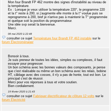
Mon four Brandt FP 462 montre des signes d'instabilité au niveau de
la température.
Ex : Lorsque je veux utiliser la température 220°, le programme 220
et la t° reste à 200, si j’augmente elle monte à la t° voulue puis se
reprogramme à 200, bref je n'arrive pas à maintenir la T° programmée
et quelque soit la position du programmateur.
Une idée svp serait la bienvenue.
Merci.
08 mai 2020 à 22:48
consulter ce sujet
Température four Brandt FP 463 instable
sur le
forum Électroménager
Bonsoir à tous.
Je suis preneur de toutes les idées, simples ou complexes, il faut
essayer pour progresser.
Un bon schéma avec les bonnes valeurs des composants, je pense
que c'est réalisable ou même un bon schéma avec les relais, bobine
HT, câblage avec des cosses, il n'y a pas de honte, tout est bon. Le
principal c'est de réussir.
Merci pour vos réponses à tous et votre soutien.
Bien cordialement.
19 février 2020 à 21:43
consulter ce sujet
Fabriquer électrificateur de clôture 12 volts
sur le
forum Électricité