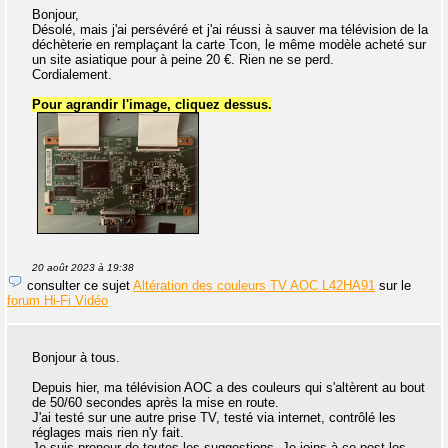
Bonjour,
Désolé, mais j'ai persévéré et j'ai réussi à sauver ma télévision de la
déchèterie en remplaçant la carte Tcon, le même modèle acheté sur
un site asiatique pour à peine 20 €. Rien ne se perd.
Cordialement.
Pour agrandir l'image, cliquez dessus.
20 août 2023 à 19:38
consulter ce sujet
Altération des couleurs TV AOC L42HA91
sur le
forum Hi-Fi Vidéo
Bonjour à tous.
Depuis hier, ma télévision AOC a des couleurs qui s'altèrent au bout
de 50/60 secondes après la mise en route.
J'ai testé sur une autre prise TV, testé via internet, contrôlé les
réglages mais rien n'y fait.
Je suis preneur de toutes les suggestions. Je joins à ce post les