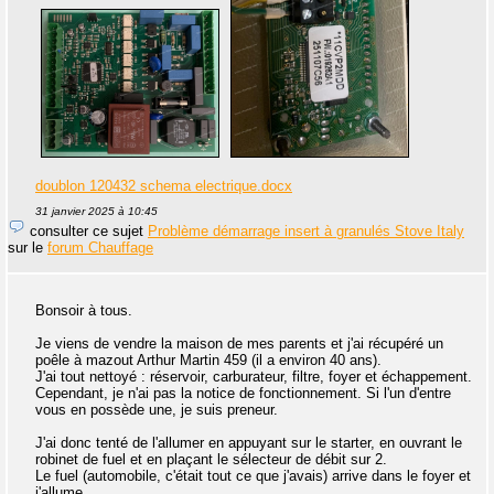
doublon 120432 schema electrique.docx
31 janvier 2025 à 10:45
consulter ce sujet
Problème démarrage insert à granulés Stove Italy
sur le
forum Chauffage
Bonsoir à tous.
Je viens de vendre la maison de mes parents et j'ai récupéré un
poêle à mazout Arthur Martin 459 (il a environ 40 ans).
J'ai tout nettoyé : réservoir, carburateur, filtre, foyer et échappement.
Cependant, je n'ai pas la notice de fonctionnement. Si l'un d'entre
vous en possède une, je suis preneur.
J'ai donc tenté de l'allumer en appuyant sur le starter, en ouvrant le
robinet de fuel et en plaçant le sélecteur de débit sur 2.
Le fuel (automobile, c'était tout ce que j'avais) arrive dans le foyer et
j'allume.