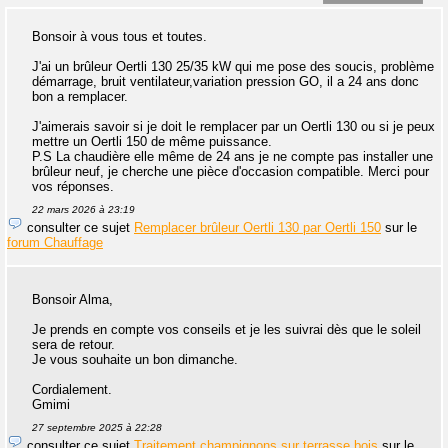
Bonsoir à vous tous et toutes.
J'ai un brûleur Oertli 130 25/35 kW qui me pose des soucis, problème
démarrage, bruit ventilateur,variation pression GO, il a 24 ans donc
bon a remplacer.
J'aimerais savoir si je doit le remplacer par un Oertli 130 ou si je peux
mettre un Oertli 150 de même puissance.
P.S La chaudière elle même de 24 ans je ne compte pas installer une
brûleur neuf, je cherche une pièce d'occasion compatible. Merci pour
vos réponses.
22 mars 2026 à 23:19
consulter ce sujet
Remplacer brûleur Oertli 130 par Oertli 150
sur le
forum Chauffage
Bonsoir Alma,
Je prends en compte vos conseils et je les suivrai dès que le soleil
sera de retour.
Je vous souhaite un bon dimanche.
Cordialement.
Gmimi
27 septembre 2025 à 22:28
consulter ce sujet
Traitement champignons sur terrasse bois
sur le