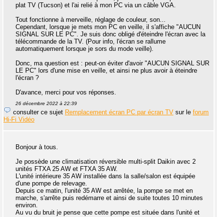
plat TV (Tucson) et l'ai relié à mon PC via un câble VGA.
Tout fonctionne à merveille, réglage de couleur, son...
Cependant, lorsque je mets mon PC en veille, il s'affiche "AUCUN
SIGNAL SUR LE PC". Je suis donc obligé d'éteindre l'écran avec la
télécommande de la TV. (Pour info, l'écran se rallume
automatiquement lorsque je sors du mode veille).
Donc, ma question est : peut-on éviter d'avoir "AUCUN SIGNAL SUR
LE PC" lors d'une mise en veille, et ainsi ne plus avoir à éteindre
l'écran ?
D'avance, merci pour vos réponses.
26 décembre 2022 à 22:39
consulter ce sujet
Remplacement écran PC par écran TV
sur le
forum
Hi-Fi Vidéo
Bonjour à tous.
Je possède une climatisation réversible multi-split Daikin avec 2
unités FTXA 25 AW et FTXA 35 AW.
L'unité intérieure 35 AW installée dans la salle/salon est équipée
d'une pompe de relevage.
Depuis ce matin, l'unité 35 AW est arrêtée, la pompe se met en
marche, s'arrête puis redémarre et ainsi de suite toutes 10 minutes
environ.
Au vu du bruit je pense que cette pompe est située dans l'unité et