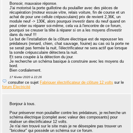
Bonsoir, mauvaise réponse.
J'ai motorisé la porte guillotine du poulailler avec des pièces de
récupération (moteur essuie vitre, relais voiture, fin de course et un
achat de pour une cellule crépusculaire) prix de revient 2,36€, un
module neuf -> 130€, alors pourquoi investir dans du neuf quand on
peut créer ou réparer soi-même, cela va à l'encontre de ce forum,
pourquoi se creuser la tête à réparer si on a les moyens d'investir
dans du neuf !!!
Le but de l’installation de la clôture électrique est de repousser les
prédateurs (renard, chien, chat sauvage, fouine) au cas où la porte ne
se serait pas fermée la nuit, l'électrificateur ne sera actif que lorsque
la sonde crépusculaire détectera la nuit.
Et sera coupée à la détection du jour.
Je recherche un schéma basique à construire avec les moyens du
bord.
Bien cordialement.
17 février 2020 à 22:26
consulter ce sujet
Fabriquer électrificateur de clôture 12 volts
sur le
forum Électricité
Bonjour à tous.
Pour préserver mon poulailler contre les prédateurs, je recherche un
schéma électrique (complet avec valeur des composants) pour
réaliser un électrificateur 12 volts.
Je n'ai rien trouvé sur le site mais je ne désespère pas trouver un
"bricoleur" qui possède un schéma sur ce forum.