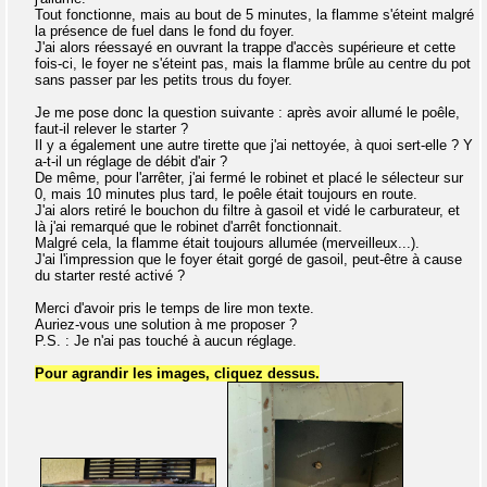
Tout fonctionne, mais au bout de 5 minutes, la flamme s'éteint malgré
la présence de fuel dans le fond du foyer.
J'ai alors réessayé en ouvrant la trappe d'accès supérieure et cette
fois-ci, le foyer ne s'éteint pas, mais la flamme brûle au centre du pot
sans passer par les petits trous du foyer.
Je me pose donc la question suivante : après avoir allumé le poêle,
faut-il relever le starter ?
Il y a également une autre tirette que j'ai nettoyée, à quoi sert-elle ? Y
a-t-il un réglage de débit d'air ?
De même, pour l'arrêter, j'ai fermé le robinet et placé le sélecteur sur
0, mais 10 minutes plus tard, le poêle était toujours en route.
J'ai alors retiré le bouchon du filtre à gasoil et vidé le carburateur, et
là j'ai remarqué que le robinet d'arrêt fonctionnait.
Malgré cela, la flamme était toujours allumée (merveilleux...).
J'ai l'impression que le foyer était gorgé de gasoil, peut-être à cause
du starter resté activé ?
Merci d'avoir pris le temps de lire mon texte.
Auriez-vous une solution à me proposer ?
P.S. : Je n'ai pas touché à aucun réglage.
Pour agrandir les images, cliquez dessus.