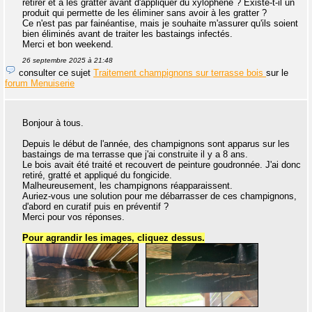
retirer et à les gratter avant d'appliquer du xylophène ? Existe-t-il un
produit qui permette de les éliminer sans avoir à les gratter ?
Ce n'est pas par fainéantise, mais je souhaite m'assurer qu'ils soient
bien éliminés avant de traiter les bastaings infectés.
Merci et bon weekend.
26 septembre 2025 à 21:48
consulter ce sujet
Traitement champignons sur terrasse bois
sur le
forum Menuiserie
Bonjour à tous.
Depuis le début de l'année, des champignons sont apparus sur les
bastaings de ma terrasse que j'ai construite il y a 8 ans.
Le bois avait été traité et recouvert de peinture goudronnée. J'ai donc
retiré, gratté et appliqué du fongicide.
Malheureusement, les champignons réapparaissent.
Auriez-vous une solution pour me débarrasser de ces champignons,
d'abord en curatif puis en préventif ?
Merci pour vos réponses.
Pour agrandir les images, cliquez dessus.