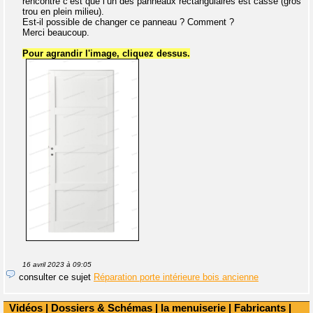
rencontre c’est que l’un des panneaux rectangulaires est cassé (gros
trou en plein milieu).
Est-il possible de changer ce panneau ? Comment ?
Merci beaucoup.
Pour agrandir l'image, cliquez dessus.
16 avril 2023 à 09:05
consulter ce sujet
Réparation porte intérieure bois ancienne
Vidéos
|
Dossiers & Schémas
|
la menuiserie
|
Fabricants
|