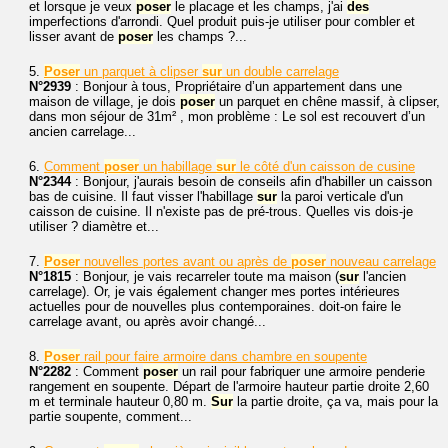
et lorsque je veux
poser
le placage et les champs, j'ai
des
imperfections d'arrondi. Quel produit puis-je utiliser pour combler et
lisser avant de
poser
les champs ?...
5.
Poser
un parquet à clipser
sur
un double carrelage
N°2939
: Bonjour à tous, Propriétaire d’un appartement dans une
maison de village, je dois
poser
un parquet en chêne massif, à clipser,
dans mon séjour de 31m² , mon problème : Le sol est recouvert d’un
ancien carrelage...
6.
Comment
poser
un habillage
sur
le côté d'un caisson de cusine
N°2344
: Bonjour, j'aurais besoin de conseils afin d'habiller un caisson
bas de cuisine. Il faut visser l'habillage
sur
la paroi verticale d'un
caisson de cuisine. Il n'existe pas de pré-trous. Quelles vis dois-je
utiliser ? diamètre et...
7.
Poser
nouvelles portes avant ou après de
poser
nouveau carrelage
N°1815
: Bonjour, je vais recarreler toute ma maison (
sur
l'ancien
carrelage). Or, je vais également changer mes portes intérieures
actuelles pour de nouvelles plus contemporaines. doit-on faire le
carrelage avant, ou après avoir changé...
8.
Poser
rail pour faire armoire dans chambre en soupente
N°2282
: Comment
poser
un rail pour fabriquer une armoire penderie
rangement en soupente. Départ de l'armoire hauteur partie droite 2,60
m et terminale hauteur 0,80 m.
Sur
la partie droite, ça va, mais pour la
partie soupente, comment...