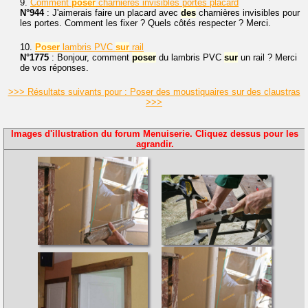
9.
Comment
poser
charnières invisibles portes placard
N°944
: J'aimerais faire un placard avec
des
charnières invisibles pour
les portes. Comment les fixer ? Quels côtés respecter ? Merci.
10.
Poser
lambris PVC
sur
rail
N°1775
: Bonjour, comment
poser
du lambris PVC
sur
un rail ? Merci
de vos réponses.
>>> Résultats suivants pour : Poser des moustiquaires sur des claustras
>>>
Images d'illustration du forum Menuiserie. Cliquez dessus pour les
agrandir.