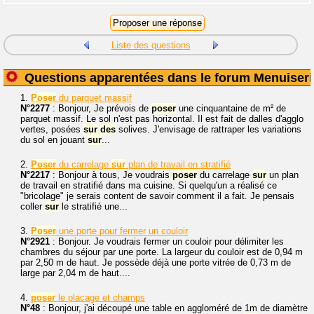
Liste des questions
Questions apparentées dans le forum Menuiseri
1.
Poser
du parquet massif
N°2277
: Bonjour, Je prévois de
poser
une cinquantaine de m² de
parquet massif. Le sol n'est pas horizontal. Il est fait de dalles d'agglo
vertes, posées
sur
des
solives. J'envisage de rattraper les variations
du sol en jouant
sur
...
2.
Poser
du carrelage
sur
plan de travail en stratifié
N°2217
: Bonjour à tous, Je voudrais
poser
du carrelage
sur
un plan
de travail en stratifié dans ma cuisine. Si quelqu'un a réalisé ce
"bricolage" je serais content de savoir comment il a fait. Je pensais
coller
sur
le stratifié une...
3.
Poser
une porte pour fermer un couloir
N°2921
: Bonjour. Je voudrais fermer un couloir pour délimiter les
chambres du séjour par une porte. La largeur du couloir est de 0,94 m
par 2,50 m de haut. Je possède déjà une porte vitrée de 0,73 m de
large par 2,04 m de haut....
4.
poser
le placage et champs
N°48
: Bonjour, j'ai découpé une table en aggloméré de 1m de diamètre