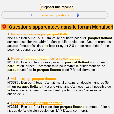
Liste des questions
Questions apparentées dans le forum Menuiseri
1.
Rénovation escalier par
parquet
flottant
N°2906
: Bonjour à Tous. :smile: Je souhaite poser du
parquet
flottant
sur mon escalier trop abimé. Mon problème vient des Nez de marches
actuels, "moulurés" dans
le
bois et ayant 2.8 cm de retombée. Je ne
peux les couper car sinon...
2.
Poser un
parquet
flottant
sur un vieux
parquet
N°1950
: Bonjour Je voudrais poser un
parquet
flottant
sur un vieux
parquet
qui grince. Comment faire pour éviter
le
grincement de ce
parquet
une fois
le
parquet
flottant
posé ? Merci d'avance.
3.
Avis ponçage
parquet
flottant
N°3375
: Bonjour à tous. J'ai fait installer dans un double living de 35
m² un
parquet
flottant
il y a une vingtaine d'années. Est-il possible de
le
faire poncer et re-vitrifier sachant que la couche d'usure est en
chêne de 3,5...
4.
Conseils pose de
parquet
flottant
N°2275
: Bonjour Pour la pose d'un
parquet
flottant
, comment faire au
niveau de l'angle d'un couloir en "L" ? D'avance, merci.