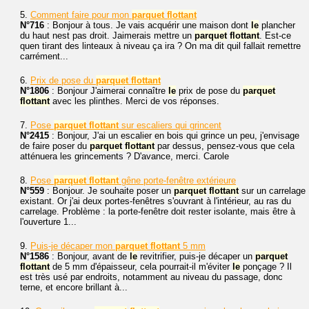
5.
Comment faire pour mon
parquet
flottant
N°716
: Bonjour à tous. Je vais acquérir une maison dont
le
plancher
du haut nest pas droit. Jaimerais mettre un
parquet
flottant
. Est-ce
quen tirant des linteaux à niveau ça ira ? On ma dit quil fallait remettre
carrément...
6.
Prix de pose du
parquet
flottant
N°1806
: Bonjour J'aimerai connaître
le
prix de pose du
parquet
flottant
avec les plinthes. Merci de vos réponses.
7.
Pose
parquet
flottant
sur escaliers qui grincent
N°2415
: Bonjour, J'ai un escalier en bois qui grince un peu, j'envisage
de faire poser du
parquet
flottant
par dessus, pensez-vous que cela
atténuera les grincements ? D'avance, merci. Carole
8.
Pose
parquet
flottant
gêne porte-fenêtre extérieure
N°559
: Bonjour. Je souhaite poser un
parquet
flottant
sur un carrelage
existant. Or j'ai deux portes-fenêtres s'ouvrant à l'intérieur, au ras du
carrelage. Problème : la porte-fenêtre doit rester isolante, mais être à
l'ouverture 1...
9.
Puis-je décaper mon
parquet
flottant
5 mm
N°1586
: Bonjour, avant de
le
revitrifier, puis-je décaper un
parquet
flottant
de 5 mm d'épaisseur, cela pourrait-il m'éviter
le
ponçage ? Il
est très usé par endroits, notamment au niveau du passage, donc
terne, et encore brillant à...