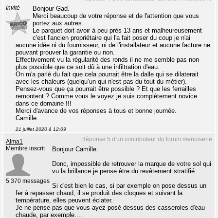
Invité
Bonjour Gad.
Merci beaucoup de votre réponse et de l'attention que vous
portez aux autres.
Le parquet doit avoir à peu près 13 ans et malheureusement
c'est l'ancien propriétaire qui l'a fait poser du coup je n'ai
aucune idée ni du fournisseur, ni de l'installateur et aucune facture ne
pouvant prouver la garantie ou non.
Effectivement vu la régularité des ronds il ne me semble pas non
plus possible que ce soit dû à une infiltration d'eau.
On m'a parlé du fait que cela pourrait être la dalle qui se dilaterait
avec les chaleurs (quelqu’un qui n'est pas du tout du métier).
Pensez-vous que ça pourrait être possible ? Et que les ferrailles
remontent ? Comme vous le voyez je suis complètement novice
dans ce domaine !!!
Merci d'avance de vos réponses à tous et bonne journée.
Camille.
21 juillet 2020 à 12:09
Réponse 5 d'un contributeur du forum menuiserie
Alma1
Membre inscrit
Bonjour Camille.
Donc, impossible de retrouver la marque de votre sol qui
vu la brillance je pense être du revêtement stratifié.
5 370 messages
Si c'est bien le cas, si par exemple on pose dessus un
fer à repasser chaud, il se produit des cloques et suivant la
température, elles peuvent éclater.
Je ne pense pas que vous ayez posé dessus des casseroles d'eau
chaude, par exemple....