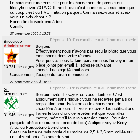
Le parqueteur me conseille pour le changement de parquet du
lifestyle cover 70 PVC. Il me dit que c'est le mieux. Je sais bien que
du coup c'est du PVC imitation parquet. Connaissez-vous et avez-
vous un avis dessus ?
Bonne fin de week-end à tous.
Camille.
27 septembre 2020 à 15:53
Réponse 19 d'un contributeur du forum menuiserie
Bricovidéo
Administrateur
Bonjour.
Effectivement nous n'avons pas reçu la photo que vous
mentionnez dans votre réponse.
Vous pouvez nous la faire parvenir nous l'envoyant en
pièce jointe par email à l'adresse suivante :
13 731 messages
images.bricolage@gmail.com
Cordialement, l'équipe du forum menuiserie.
27 septembre 2020 à 16:33
Réponse 20 d'un contributeur du forum menuiserie
GL
Membre inscrit
Bonjour invité. Essayez de vous identifier. C'est
absolument sans risque ; vous ne recevrez jamais de
proposition pour l'isolation ou le changement de
chaudière à un euro. Et vous recevrez les notifications.
Faites le bon choix de revêtement que vous allez
31 946 messages
mettre, même s'il faut rajouter des euros. Pour des
parquets chêne (ou autre essence de bois) à clipser voyez Berry-
Alloc ou Parqueterie Berrichonne.
C'est une lame de bois noble d'au moins de 2,5 à 3,5 mm collée sur
un substrat bois. Comme du vrai.