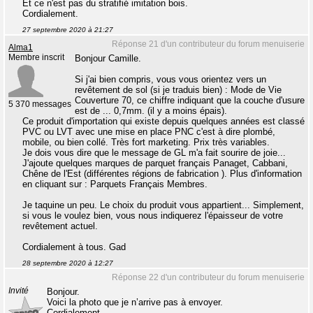
Et ce n'est pas du stratifié imitation bois.
Cordialement.
27 septembre 2020 à 21:27
Réponse 21 d'un contributeur du forum menuiserie
Alma1
Membre inscrit
Bonjour Camille.
Si j'ai bien compris, vous vous orientez vers un
revêtement de sol (si je traduis bien) : Mode de Vie
Couverture 70, ce chiffre indiquant que la couche d'usure
5 370 messages
est de ... 0,7mm. (il y a moins épais).
Ce produit d'importation qui existe depuis quelques années est classé
PVC ou LVT avec une mise en place PNC c'est à dire plombé,
mobile, ou bien collé. Très fort marketing. Prix très variables.
Je dois vous dire que le message de GL m'a fait sourire de joie...
J'ajoute quelques marques de parquet français Panaget, Cabbani,
Chêne de l'Est (différentes régions de fabrication ). Plus d'information
en cliquant sur : Parquets Français Membres.
Je taquine un peu. Le choix du produit vous appartient... Simplement,
si vous le voulez bien, vous nous indiquerez l'épaisseur de votre
revêtement actuel.
Cordialement à tous. Gad
28 septembre 2020 à 12:27
Réponse 22 d'un contributeur du forum menuiserie
Invité
Bonjour.
Voici la photo que je n’arrive pas à envoyer.
Cordialement.