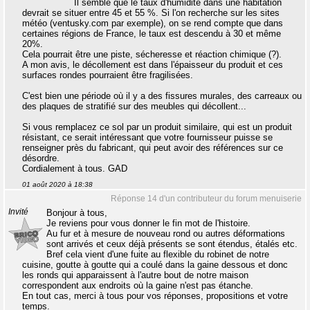
Il semble que le taux d'humidité dans une habitation
devrait se situer entre 45 et 55 %. Si l'on recherche sur les sites
météo (ventusky.com par exemple), on se rend compte que dans
certaines régions de France, le taux est descendu à 30 et même
20%.
Cela pourrait être une piste, sécheresse et réaction chimique (?).
A mon avis, le décollement est dans l'épaisseur du produit et ces
surfaces rondes pourraient être fragilisées.
C'est bien une période où il y a des fissures murales, des carreaux ou
des plaques de stratifié sur des meubles qui décollent...
Si vous remplacez ce sol par un produit similaire, qui est un produit
résistant, ce serait intéressant que votre fournisseur puisse se
renseigner près du fabricant, qui peut avoir des références sur ce
désordre.
Cordialement à tous. GAD
01 août 2020 à 18:38
Réponse 14 d'un contributeur du forum menuiserie
Invité
Bonjour à tous,
Je reviens pour vous donner le fin mot de l'histoire.
Au fur et à mesure de nouveau rond ou autres déformations
sont arrivés et ceux déjà présents se sont étendus, étalés etc.
Bref cela vient d'une fuite au flexible du robinet de notre
cuisine, goutte à goutte qui a coulé dans la gaine dessous et donc
les ronds qui apparaissent à l'autre bout de notre maison
correspondent aux endroits où la gaine n'est pas étanche.
En tout cas, merci à tous pour vos réponses, propositions et votre
temps.