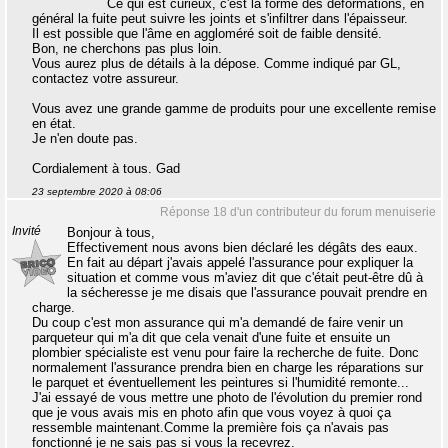
Ce qui est curieux, c'est la forme des déformations, en
général la fuite peut suivre les joints et s'infiltrer dans l'épaisseur.
Il est possible que l'âme en aggloméré soit de faible densité.
Bon, ne cherchons pas plus loin.
Vous aurez plus de détails à la dépose. Comme indiqué par GL,
contactez votre assureur.
Vous avez une grande gamme de produits pour une excellente remise
en état.
Je n'en doute pas.
Cordialement à tous. Gad
23 septembre 2020 à 08:06
Réponse 18 d'un contributeur du forum menuiserie
Invité
Bonjour à tous,
Effectivement nous avons bien déclaré les dégâts des eaux.
En fait au départ j'avais appelé l'assurance pour expliquer la
situation et comme vous m'aviez dit que c'était peut-être dû à
la sécheresse je me disais que l'assurance pouvait prendre en
charge.
Du coup c'est mon assurance qui m'a demandé de faire venir un
parqueteur qui m'a dit que cela venait d'une fuite et ensuite un
plombier spécialiste est venu pour faire la recherche de fuite. Donc
normalement l'assurance prendra bien en charge les réparations sur
le parquet et éventuellement les peintures si l'humidité remonte...
J'ai essayé de vous mettre une photo de l'évolution du premier rond
que je vous avais mis en photo afin que vous voyez à quoi ça
ressemble maintenant.Comme la première fois ça n'avais pas
fonctionné je ne sais pas si vous la recevrez.