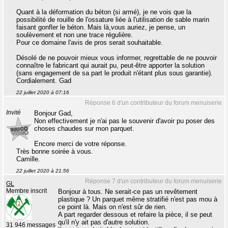
Quant à la déformation du béton (si armé), je ne vois que la
possibilité de rouille de l'ossature liée à l'utilisation de sable marin
faisant gonfler le béton. Mais là,vous auriez, je pense, un
soulèvement et non une trace régulière.
Pour ce domaine l'avis de pros serait souhaitable.
Désolé de ne pouvoir mieux vous informer, regrettable de ne pouvoir
connaître le fabricant qui aurait pu, peut-être apporter la solution
(sans engagement de sa part le produit n'étant plus sous garantie).
Cordialement. Gad
22 juillet 2020 à 07:16
Réponse 6 d'un contributeur du forum menuiserie
Invité
Bonjour Gad,
Non effectivement je n'ai pas le souvenir d'avoir pu poser des
choses chaudes sur mon parquet.
Encore merci de votre réponse.
Très bonne soirée à vous.
Camille.
22 juillet 2020 à 21:56
Réponse 7 d'un contributeur du forum menuiserie
GL
Membre inscrit
Bonjour à tous. Ne serait-ce pas un revêtement
plastique ? Un parquet même stratifié n'est pas mou à
ce point là. Mais on n'est sûr de rien.
A part regarder dessous et refaire la pièce, il se peut
qu'il n'y ait pas d'autre solution.
31 946 messages