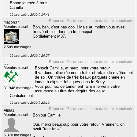
Bonne journée à tous.
Camille
22 septembre 2020 à 14:41
Réponse 15 d'un contributeur du forum menuiserie
maçon37
Membre inscrit
Bon, ben, c'est pas cool ! Mais au moins vous avez
trouvé et c'est bien ça le principal.
Cordialement M37.
2 589 messages
22 septembre 2020 à 20:57
Réponse 16 d'un contributeur du forum menuiserie
GL
Membre inscrit
Bonsoir Camille, et merci pour votre retour.
Il va donc falloir réparer la fuite, et refaire le revêtement
de sol. On trouve de très beaux parquets chêne en
lames à clipser, fabriqués dans le Berry.
Vous pourriez certainement faire intervenir votre
31 946 messages
assurance au titre des dégâts des eaux.
Cordialement.
22 septembre 2020 à 22:10
Réponse 17 d'un contributeur du forum menuiserie
Alma1
Membre inscrit
Bonjour Camille
Oui, merci beaucoup pour votre retour. Vraiment, on
avait "tout faux"...
5 370 messages