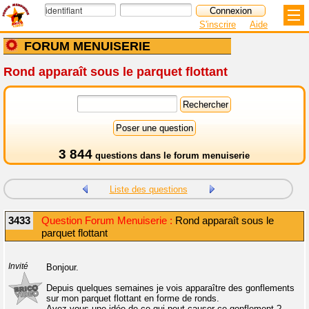
S'inscrire
Aide
FORUM MENUISERIE
Rond apparaît sous le parquet flottant
3 844
questions dans le
forum menuiserie
Liste des questions
3433
Question Forum Menuiserie :
Rond apparaît sous le
parquet flottant
Invité
Bonjour.
Depuis quelques semaines je vois apparaître des gonflements
sur mon parquet flottant en forme de ronds.
Avez-vous une idée de ce qui peut causer ce gonflement ?