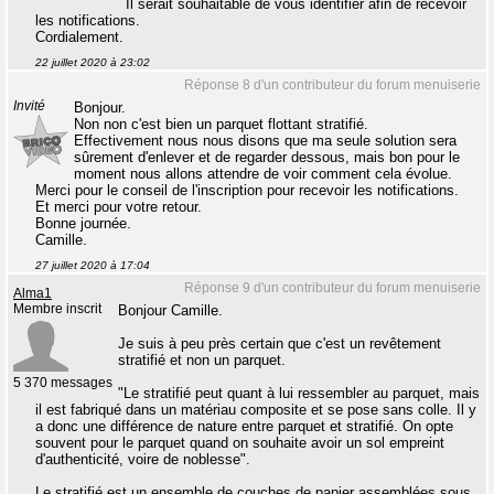
Il serait souhaitable de vous identifier afin de recevoir
les notifications.
Cordialement.
22 juillet 2020 à 23:02
Réponse 8 d'un contributeur du forum menuiserie
Invité
Bonjour.
Non non c'est bien un parquet flottant stratifié.
Effectivement nous nous disons que ma seule solution sera
sûrement d'enlever et de regarder dessous, mais bon pour le
moment nous allons attendre de voir comment cela évolue.
Merci pour le conseil de l'inscription pour recevoir les notifications.
Et merci pour votre retour.
Bonne journée.
Camille.
27 juillet 2020 à 17:04
Réponse 9 d'un contributeur du forum menuiserie
Alma1
Membre inscrit
Bonjour Camille.
Je suis à peu près certain que c'est un revêtement
stratifié et non un parquet.
5 370 messages
"Le stratifié peut quant à lui ressembler au parquet, mais
il est fabriqué dans un matériau composite et se pose sans colle. Il y
a donc une différence de nature entre parquet et stratifié. On opte
souvent pour le parquet quand on souhaite avoir un sol empreint
d'authenticité, voire de noblesse".
Le stratifié est un ensemble de couches de papier assemblées sous