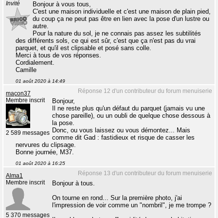
Invité
Bonjour à vous tous,
C'est une maison individuelle et c'est une maison de plain pied,
du coup ça ne peut pas être en lien avec la pose d'un lustre ou
autre.
Pour la nature du sol, je ne connais pas assez les subtilités
des différents sols, ce qui est sûr, c'est que ça n'est pas du vrai
parquet, et qu'il est clipsable et posé sans colle.
Merci à tous de vos réponses.
Cordialement.
Camille
01 août 2020 à 14:49
Réponse 12 d'un contributeur du forum menuiserie
maçon37
Membre inscrit
Bonjour,
Il ne reste plus qu'un défaut du parquet (jamais vu une
chose pareille), ou un oubli de quelque chose dessous à
la pose.
Donc, ou vous laissez ou vous démontez... Mais
2 589 messages
comme dit Gad : fastidieux et risque de casser les
nervures du clipsage.
Bonne journée, M37.
01 août 2020 à 16:25
Réponse 13 d'un contributeur du forum menuiserie
Alma1
Membre inscrit
Bonjour à tous.
On tourne en rond... Sur la première photo, j'ai
l'impression de voir comme un "nombril", je me trompe ?
5 370 messages