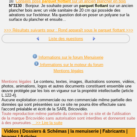
10.
Conseils pose
parquet
flottant
sur un ancien plancher en bois
N°3130
: Bonjour. Je souhaite poser un
parquet
flottant
sur un ancien
plancher bois avec un vide sanitaire de 20 cm qui possède des
aérations sur l'extérieur. Ma question doit-on poser un polyane sur la
surface du plancher et ensuite...
>>> Résultats suivants pour : Rond apparaît sous le parquet flottant >>>
Liste des questions
Informations sur le forum Menuiserie
Informations sur le moteur du forum
Mentions légales
Mentions légales :
Le contenu, textes, images, illustrations sonores, vidéos,
photos, animations, logos et autres documents constituent ensemble une
œuvre protégée par les lois en vigueur sur la propriété intellectuelle (article
L.122-4).
Aucune exploitation commerciale ou non commerciale même partielle des
données qui sont présentées sur ce site ne pourra être effectuée sans
l'accord préalable et écrit de la SARL Bricovidéo.
Toute reproduction même partielle du contenu de ce site et de l'utilisation
de la marque Bricovidéo sans autorisation sont interdites et donneront suite
à des poursuites.
>> Lire la suite
Vidéos
|
Dossiers & Schémas
|
la menuiserie
|
Fabricants
|
Images
|
Articles