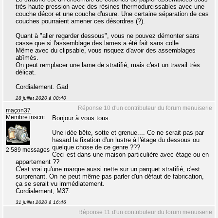
très haute pression avec des résines thermodurcissables avec une
couche décor et une couche d'usure. Une certaine séparation de ces
couches pourraient amener ces désordres (?).
Quant à "aller regarder dessous", vous ne pouvez démonter sans
casse que si l'assemblage des lames a été fait sans colle.
Même avec du clipsable, vous risquez d'avoir des assemblages
abîmés.
On peut remplacer une lame de stratifié, mais c'est un travail très
délicat.
Cordialement. Gad
28 juillet 2020 à 08:40
Réponse 10 d'un contributeur du forum menuiserie
maçon37
Membre inscrit
Bonjour à vous tous.
Une idée bête, sotte et grenue.... Ce ne serait pas par
hasard la fixation d'un lustre à l'étage du dessous ou
quelque chose de ce genre ???
2 589 messages
Ceci est dans une maison particulière avec étage ou en
appartement ??
C'est vrai qu'une marque aussi nette sur un parquet stratifié, c'est
surprenant. On ne peut même pas parler d'un défaut de fabrication,
ça se serait vu immédiatement.
Cordialement, M37.
31 juillet 2020 à 16:46
Réponse 11 d'un contributeur du forum menuiserie