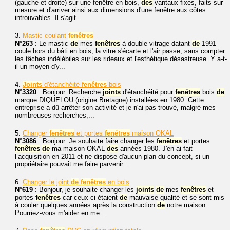
(gauche et droite) sur une fenêtre en bois,
des
vantaux fixes, faits sur
mesure et d'arriver ainsi aux dimensions d'une fenêtre aux côtes
introuvables. Il s'agit...
3.
Mastic coulant
fenêtres
N°263
: Le mastic
de
mes
fenêtres
à double vitrage datant
de
1991
coule hors du bâti en bois, la vitre s'écarte et l'air passe, sans compter
les tâches indélébiles sur les rideaux et l'esthétique désastreuse. Y a-t-
il un moyen d'y...
4.
Joints
d'étanchéité
fenêtres
bois
N°3320
: Bonjour. Recherche
joints
d'étanchéité pour
fenêtres
bois
de
marque DIQUELOU (origine Bretagne) installées en 1980. Cette
entreprise a dû arrêter son activité et je n'ai pas trouvé, malgré mes
nombreuses recherches,...
5.
Changer
fenêtres
et portes
fenêtres
maison OKAL
N°3086
: Bonjour. Je souhaite faire changer les
fenêtres
et portes
fenêtres
de
ma maison OKAL
des
années 1980. J'en ai fait
l’acquisition en 2011 et ne dispose d'aucun plan du concept, si un
propriétaire pouvait me faire parvenir...
6.
Changer le joint
de
fenêtres
en bois
N°619
: Bonjour, je souhaite changer les
joints
de
mes
fenêtres
et
portes-
fenêtres
car ceux-ci étaient
de
mauvaise qualité et se sont mis
à couler quelques années après la construction
de
notre maison.
Pourriez-vous m'aider en me...