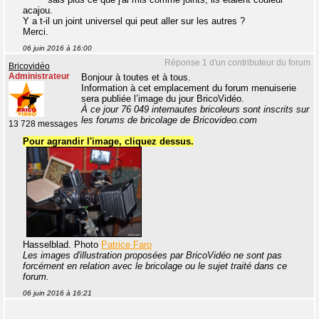
acajou.
Y a t-il un joint universel qui peut aller sur les autres ?
Merci.
06 juin 2016 à 16:00
Réponse 1 d'un contributeur du forum
Bricovidéo
Administrateur
Bonjour à toutes et à tous.
Information à cet emplacement du forum menuiserie
sera publiée l’image du jour BricoVidéo.
À ce jour 76 049 internautes bricoleurs sont inscrits sur
les forums de bricolage de Bricovideo.com
13 728 messages
Pour agrandir l'image, cliquez dessus.
Hasselblad. Photo
Patrice Faro
Les images d'illustration proposées par BricoVidéo ne sont pas
forcément en relation avec le bricolage ou le sujet traité dans ce
forum.
06 juin 2016 à 16:21