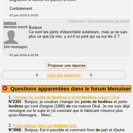
Cordialement.
07 juin 2016 à 10:02
Réponse 3 d'un contributeur du forum
wadoux
Membre inscrit
Bonjour.
Ce sont les joints d’étanchéité extérieurs, mais je ne sais
plus ce que j'ai mis, y a-t-il un joint qui va sur les 2 ?
244 messages
07 juin 2016 à 10:54
Liste des questions
Questions apparentées dans le forum Menuiseri
1.
Changer les
joints
de
fenêtres
et porte-
fenêtres
maison Okal
N°2305
: Bonjour, je voudrais changer les
joints
de
fenêtres
et porte-
fenêtres
qui sont d'origine (1980)
de
ma maison Okal. Je me suis déjà
renseigné sur le sujet et j'ai constaté que le fabricant n'exerce plus
qu'en Allemagne... Merci...
2.
Fixer vantaux fixes sur
fenêtres
bois
N°3068
: Bonjour, Est-il possible et comment fixer
de
part et d'autre