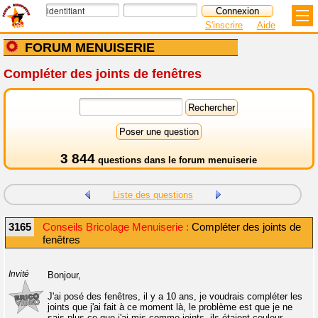
S'inscrire
Aide
FORUM MENUISERIE
Compléter des joints de fenêtres
3 844
questions dans le
forum menuiserie
Liste des questions
3165
Conseils Bricolage Menuiserie :
Compléter des joints de
fenêtres
Invité
Bonjour,
J'ai posé des fenêtres, il y a 10 ans, je voudrais compléter les
joints que j'ai fait à ce moment là, le problème est que je ne
sais plus ce que j'ai mis comme joints, ils étaient couleur