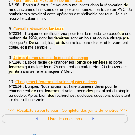
7.
Pose
fenêtres
PVC en rénovation totale
N°198
: Bonjour à tous. Je voudrais me lancer dans la rénovation
de
mes anciennes huisseries et en poser en rénovation totale en PVC. Je
souhaiterais savoir si cette opération est réalisable par tous. Je suis
assez bricoleur, mais...
8.
Conseils rénovation
fenêtres
N°2314
: Bonjour et meilleurs vux pour tout le monde. Je possè
de
une
maison
de
1989, dont les
fenêtres
sont en bois et double vitrage (
de
l'époque !).
De
ce fait, les
joints
entre les pare-closes et le verre ont
coulé, et il me semble...
9.
Joints
de
menuiseries bois sont à changer
N°1246
: Est-ce facile
de
changer les
joints
de
fenêtres
et porte
fenêtres
qui malgré leurs 25 ans sont en parfait état. Ou trouver ces
joints
sans se faire arnaquer ? Merci.
10.
Changement
fenêtres
et volets plusieurs devis
N°2234
: Bonjour, Nous avons fait faire plusieurs devis pour le
changement
de
nos
fenêtres
et volets avec
des
prix allant du simple
au double. Après bien
des
recherches, quelques questions subsistent :
- existe-t-il une vraie...
>>> Résultats suivants pour : Compléter des joints de fenêtres >>>
Liste des questions