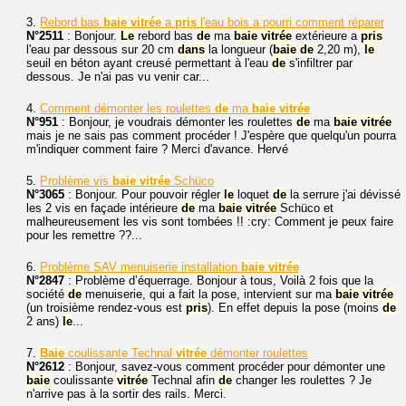
3.
Rebord bas
baie
vitrée
a
pris
l'eau bois a pourri comment réparer
N°2511
: Bonjour.
Le
rebord bas
de
ma
baie
vitrée
extérieure a
pris
l'eau par dessous sur 20 cm
dans
la longueur (
baie
de
2,20 m),
le
seuil en béton ayant creusé permettant à l'eau
de
s'infiltrer par
dessous. Je n'ai pas vu venir car...
4.
Comment démonter les roulettes
de
ma
baie
vitrée
N°951
: Bonjour, je voudrais démonter les roulettes
de
ma
baie
vitrée
mais je ne sais pas comment procéder ! J'espère que quelqu'un pourra
m'indiquer comment faire ? Merci d'avance. Hervé
5.
Problème vis
baie
vitrée
Schüco
N°3065
: Bonjour. Pour pouvoir régler
le
loquet
de
la serrure j'ai dévissé
les 2 vis en façade intérieure
de
ma
baie
vitrée
Schüco et
malheureusement les vis sont tombées !! :cry: Comment je peux faire
pour les remettre ??...
6.
Problème SAV menuiserie installation
baie
vitrée
N°2847
: Problème d’équerrage. Bonjour à tous, Voilà 2 fois que la
société
de
menuiserie, qui a fait la pose, intervient sur ma
baie
vitrée
(un troisième rendez-vous est
pris
). En effet depuis la pose (moins
de
2 ans)
le
...
7.
Baie
coulissante Technal
vitrée
démonter roulettes
N°2612
: Bonjour, savez-vous comment procéder pour démonter une
baie
coulissante
vitrée
Technal afin
de
changer les roulettes ? Je
n'arrive pas à la sortir des rails. Merci.