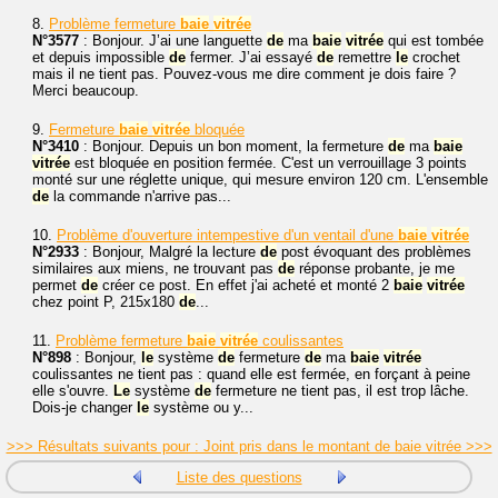
8.
Problème fermeture
baie
vitrée
N°3577
: Bonjour. J’ai une languette
de
ma
baie
vitrée
qui est tombée
et depuis impossible
de
fermer. J’ai essayé
de
remettre
le
crochet
mais il ne tient pas. Pouvez-vous me dire comment je dois faire ?
Merci beaucoup.
9.
Fermeture
baie
vitrée
bloquée
N°3410
: Bonjour. Depuis un bon moment, la fermeture
de
ma
baie
vitrée
est bloquée en position fermée. C'est un verrouillage 3 points
monté sur une réglette unique, qui mesure environ 120 cm. L'ensemble
de
la commande n'arrive pas...
10.
Problème d'ouverture intempestive d'un ventail d'une
baie
vitrée
N°2933
: Bonjour, Malgré la lecture
de
post évoquant des problèmes
similaires aux miens, ne trouvant pas
de
réponse probante, je me
permet
de
créer ce post. En effet j'ai acheté et monté 2
baie
vitrée
chez point P, 215x180
de
...
11.
Problème fermeture
baie
vitrée
coulissantes
N°898
: Bonjour,
le
système
de
fermeture
de
ma
baie
vitrée
coulissantes ne tient pas : quand elle est fermée, en forçant à peine
elle s'ouvre.
Le
système
de
fermeture ne tient pas, il est trop lâche.
Dois-je changer
le
système ou y...
>>> Résultats suivants pour : Joint pris dans le montant de baie vitrée >>>
Liste des questions