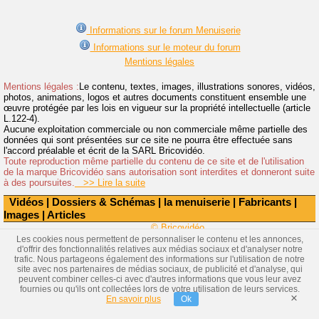
Informations sur le forum Menuiserie
Informations sur le moteur du forum
Mentions légales
Mentions légales :
Le contenu, textes, images, illustrations sonores, vidéos,
photos, animations, logos et autres documents constituent ensemble une
œuvre protégée par les lois en vigueur sur la propriété intellectuelle (article
L.122-4).
Aucune exploitation commerciale ou non commerciale même partielle des
données qui sont présentées sur ce site ne pourra être effectuée sans
l'accord préalable et écrit de la SARL Bricovidéo.
Toute reproduction même partielle du contenu de ce site et de l'utilisation
de la marque Bricovidéo sans autorisation sont interdites et donneront suite
à des poursuites.
>> Lire la suite
Vidéos
|
Dossiers & Schémas
|
la menuiserie
|
Fabricants
|
Images
|
Articles
© Bricovidéo
Les cookies nous permettent de personnaliser le contenu et les annonces,
d'offrir des fonctionnalités relatives aux médias sociaux et d'analyser notre
trafic. Nous partageons également des informations sur l'utilisation de notre
site avec nos partenaires de médias sociaux, de publicité et d'analyse, qui
peuvent combiner celles-ci avec d'autres informations que vous leur avez
fournies ou qu'ils ont collectées lors de votre utilisation de leurs services.
×
En savoir plus
Ok