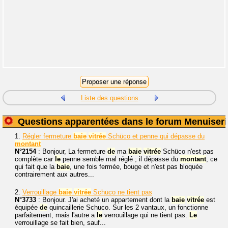
Liste des questions
Questions apparentées dans le forum Menuiseri
1.
Régler fermeture
baie
vitrée
Schüco et penne qui dépasse du
montant
N°2154
: Bonjour, La fermeture
de
ma
baie
vitrée
Schüco n'est pas
complète car
le
penne semble mal réglé ; il dépasse du
montant
, ce
qui fait que la
baie
, une fois fermée, bouge et n'est pas bloquée
contrairement aux autres...
2.
Verrouillage
baie
vitrée
Schuco ne tient pas
N°3733
: Bonjour. J'ai acheté un appartement dont la
baie
vitrée
est
équipée
de
quincaillerie Schuco. Sur les 2 vantaux, un fonctionne
parfaitement, mais l'autre a
le
verrouillage qui ne tient pas.
Le
verrouillage se fait bien, sauf...