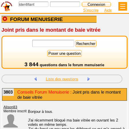
S'inscrire
Aide
FORUM MENUISERIE
Joint pris dans le montant de baie vitrée
3 844
questions dans le
forum menuiserie
Liste des questions
3803
Conseils Forum Menuiserie :
Joint pris dans le montant
de baie vitrée
Alison83
Membre inscrit
Bonjour à tous.
J'ai récemment bloqué ma baie vitrée en ouvrant les 2
volets en même temps.
J'ai du forcé un peu pour les débloqué ce qui m'a amené à