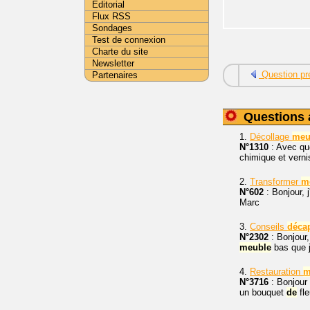
Editorial
Flux RSS
Sondages
Test de connexion
Charte du site
Newsletter
Question pr
Partenaires
Questions 
1.
Décollage
meu
N°1310
: Avec qu
chimique et vern
2.
Transformer
m
N°602
: Bonjour, j
Marc
3.
Conseils
déca
N°2302
: Bonjour,
meuble
bas que j
4.
Restauration
m
N°3716
: Bonjour
un bouquet
de
fle