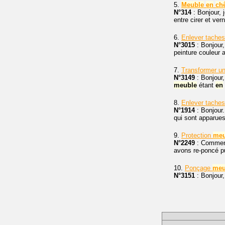
5.
Meuble
en
ch
N°314
: Bonjour, 
entre cirer et ver
6.
Enlever tache
N°3015
: Bonjour,
peinture couleur 
7.
Transformer u
N°3149
: Bonjour,
meuble
étant
en
8.
Enlever taches
N°1914
: Bonjour.
qui sont apparues
9.
Protection
meu
N°2249
: Commen
avons re-poncé pu
10.
Ponçage
meu
N°3151
: Bonjour