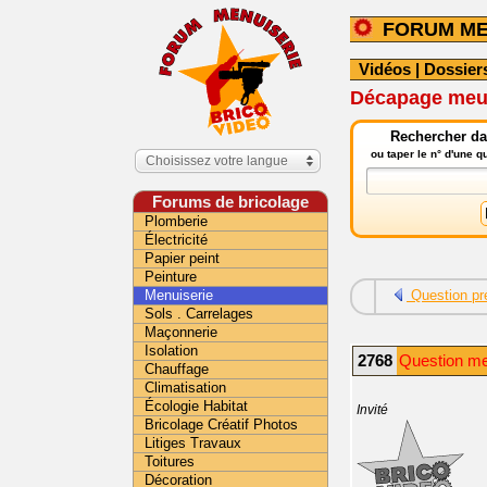
FORUM ME
Vidéos
|
Dossier
Décapage meubl
Rechercher da
ou taper le n° d'une 
Choisissez votre langue
Forums de bricolage
Plomberie
Électricité
Papier peint
Peinture
Menuiserie
Question pr
Sols . Carrelages
Maçonnerie
Isolation
2768
Question me
Chauffage
Climatisation
Écologie Habitat
Invité
Bricolage Créatif Photos
Litiges Travaux
Toitures
Décoration