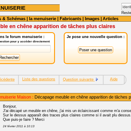
NUISERIE
Reste
s & Schémas
|
la menuiserie
|
Fabricants
|
Images
|
Articles
e en chêne apparition de tâches plus claires
ns le forum menuiserie :
Je pose une nouvelle question :
question pour y accéder directement
Liste des questions
Aide
écédente
Question suivante
nuiserie Maison :
Décapage meuble en chêne apparition de tâches pl
Bonjour,
J'ai décapé un meuble en chêne, j'ai mis un éclaircissant comme m'a consei
Sur le dessus apparaît des traces plus claires comme si il avait plu dessus
Que puis-je faire ? Merci
24 février 2011 à 10:13