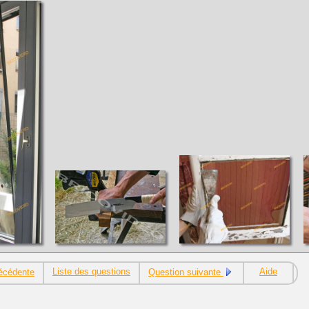
Liste des questions
Aide
écédente
Question suivante