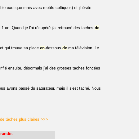
le exotique mais avec motifs celtiques) et j'hésite
 an. Quand je l'ai récupéré j'ai retrouvé des taches
de
et qui trouve sa place
en
-dessous
de
ma télévision. Le
rifié ensuite, désormais j'ai des grosses taches foncées
us avons passé du saturateur, mais il s'est taché. Nous
de tâches plus claires >>>
randir.