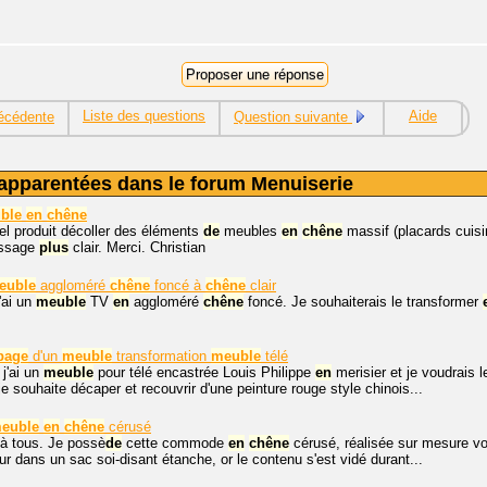
Liste des questions
Aide
écédente
Question suivante
apparentées dans le forum Menuiserie
ble
en
chêne
el produit décoller des éléments
de
meubles
en
chêne
massif (placards cuisi
issage
plus
clair. Merci. Christian
euble
aggloméré
chêne
foncé à
chêne
clair
'ai un
meuble
TV
en
aggloméré
chêne
foncé. Je souhaiterais le transformer
page
d'un
meuble
transformation
meuble
télé
 j'ai un
meuble
pour télé encastrée Louis Philippe
en
merisier et je voudrais l
e souhaite décaper et recouvrir d'une peinture rouge style chinois...
euble
en
chêne
cérusé
 à tous. Je possè
de
cette commode
en
chêne
cérusé, réalisée sur mesure vo
ur dans un sac soi-disant étanche, or le contenu s'est vidé durant...