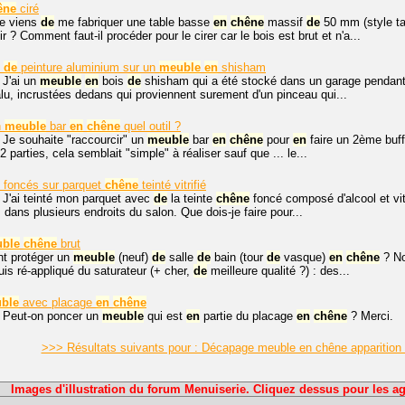
êne
ciré
je viens
de
me fabriquer une table basse
en
chêne
massif
de
50 mm (style tab
nir ? Comment faut-il procéder pour le cirer car le bois est brut et n'a...
s
de
peinture aluminium sur un
meuble
en
shisham
 J'ai un
meuble
en
bois
de
shisham qui a été stocké dans un garage pendant 1
alu, incrustées dedans qui proviennent surement d'un pinceau qui...
n
meuble
bar
en
chêne
quel outil ?
 Je souhaite "raccourcir" un
meuble
bar
en
chêne
pour
en
faire un 2ème buff
2 parties, cela semblait "simple" à réaliser sauf que ... le...
 foncés sur parquet
chêne
teinté vitrifié
 J'ai teinté mon parquet avec
de
la teinte
chêne
foncé composé d'alcool et vit
 dans plusieurs endroits du salon. Que dois-je faire pour...
ble
chêne
brut
t protéger un
meuble
(neuf)
de
salle
de
bain (tour
de
vasque)
en
chêne
? No
is ré-appliqué du saturateur (+ cher,
de
meilleure qualité ?) : des...
ble
avec placage
en
chêne
, Peut-on poncer un
meuble
qui est
en
partie du placage
en
chêne
? Merci.
>>> Résultats suivants pour : Décapage meuble en chêne apparition 
Images d'illustration du forum Menuiserie. Cliquez dessus pour les ag