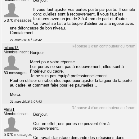
Bonjour.
Il vous faut ajuster vos portes poste par poste. Il semble
donc qu'elles sont à recouvrement, il vous faut les
feuillures avec un jeu de 3 à 4 mm de part et d'autre.
5 370 messages
Ce travail se fait à la toupie d'atelier ou à la rigueur avec
une défonceuse de bon niveau.
Cordialement.
21 mars 2016 à 05:42
Réponse 3 d'un contributeur du forum
miaou18
Membre inscrit
Bonjour.
Merci pour votre réponse....
Les portes ne sont pas à recouvrement, elles sont à
l'intérieur du cadre.
83 messages
Je ne suis pas équipé professionnellement.
Peut-on utiliser un rabot électrique pour ajuster la largeur de la porte
au cadre, et comment faire pour les paumelles...
Merci.
21 mars 2016 à 07:43
Réponse 4 d'un contributeur du forum
Alma1
Membre inscrit
Bonjour.
Oui, en effet, ces portes ne peuvent être à
recouvrement.
5 370 messages
Ce travail d'ajustage demande des précisions dans