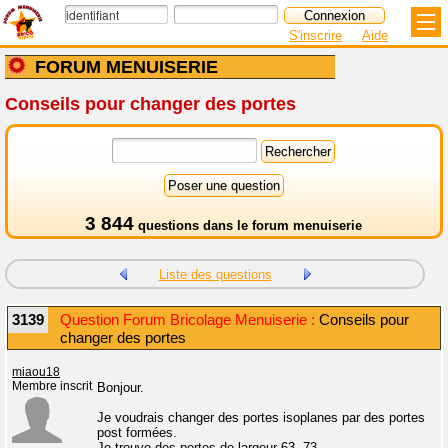
S'inscrire
Aide
FORUM MENUISERIE
Conseils pour changer des portes
3 844
questions dans le
forum menuiserie
Liste des questions
3139
Question Forum Bricolage Menuiserie :
Conseils pour
changer des portes
miaou18
Membre inscrit
Bonjour.
Je voudrais changer des portes isoplanes par des portes
post formées.
Je trouve des portes de largeur 63, 73.