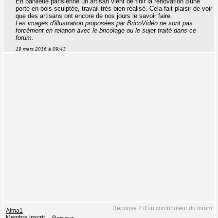
En banlieue parisienne un artisan vient de finir la rénovation d'une
porte en bois sculptée, travail très bien réalisé. Cela fait plaisir de voir
que des artisans ont encore de nos jours le savoir faire.
Les images d'illustration proposées par BricoVidéo ne sont pas
forcément en relation avec le bricolage ou le sujet traité dans ce
forum.
19 mars 2016 à 09:43
Réponse 2 d'un contributeur du forum
Alma1
Membre inscrit