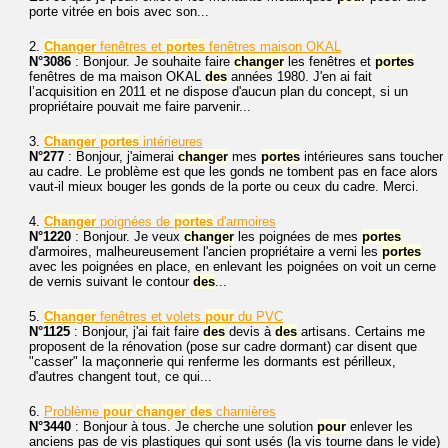
porte vitrée en bois avec son...
2.
Changer
fenêtres et
portes
fenêtres maison OKAL
N°3086
: Bonjour. Je souhaite faire
changer
les fenêtres et
portes
fenêtres de ma maison OKAL
des
années 1980. J'en ai fait
l’acquisition en 2011 et ne dispose d'aucun plan du concept, si un
propriétaire pouvait me faire parvenir...
3.
Changer
portes
intérieures
N°277
: Bonjour, j'aimerai
changer
mes
portes
intérieures sans toucher
au cadre. Le problème est que les gonds ne tombent pas en face alors
vaut-il mieux bouger les gonds de la porte ou ceux du cadre. Merci.
4.
Changer
poignées de
portes
d'armoires
N°1220
: Bonjour. Je veux
changer
les poignées de mes
portes
d'armoires, malheureusement l'ancien propriétaire a verni les
portes
avec les poignées en place, en enlevant les poignées on voit un cerne
de vernis suivant le contour
des
...
5.
Changer
fenêtres et volets
pour
du PVC
N°1125
: Bonjour, j'ai fait faire
des
devis à
des
artisans. Certains me
proposent de la rénovation (pose sur cadre dormant) car disent que
"casser" la maçonnerie qui renferme les dormants est périlleux,
d'autres changent tout, ce qui...
6.
Problème
pour
changer
des
charnières
N°3440
: Bonjour à tous. Je cherche une solution
pour
enlever les
anciens pas de vis plastiques qui sont usés (la vis tourne dans le vide)