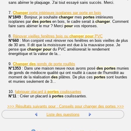
sans abimer le plaquage. J'ai tout essayé sans succès. Merci.
7.
Changer
porte intérieure isoplanes par porte en bois
N°1849
: Bonjour, je souhaite
changer
mes
portes
intérieures
isoplanes par
des
portes
en bois, le cadre serait à
changer
. Comment
faire sans abimer le mur ? Merci
pour
vos réponses.
8.
Rénover vieilles fenêtres bois ou
changer
pour
PVC
N°660
: Mon conjoint veut rénover nos fenêtres en bois vieilles de plus
de 30 ans. Il dit que la moisissure est due à la mauvaise pose. Je
pense que
changer
pour
du PVC améliorerait le rendement
énergétique et la valeur de la...
9.
Changer
des
gonds de porte rouillés
N°1353
: Dans une maison neuve nous avons posé
des
portes
munies
de gonds de médiocre qualité qui ont rouillé à cause de l'humidité au
moment de la réalisation
des
plâtres. De plus ces
portes
sont lourdes
et munies seulement de 3...
10.
fabriquer placard à
portes
coulissantes
N°11
: Créer un placard à
portes
coulissantes.
>>> Résultats suivants pour : Conseils pour changer des portes >>>
Liste des questions