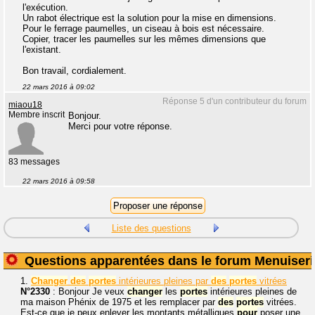
l'exécution.
Un rabot électrique est la solution pour la mise en dimensions.
Pour le ferrage paumelles, un ciseau à bois est nécessaire.
Copier, tracer les paumelles sur les mêmes dimensions que
l'existant.
Bon travail, cordialement.
22 mars 2016 à 09:02
Réponse 5 d'un contributeur du forum
miaou18
Membre inscrit
Bonjour.
Merci pour votre réponse.
83 messages
22 mars 2016 à 09:58
Liste des questions
Questions apparentées dans le forum Menuiseri
1.
Changer
des
portes
intérieures pleines par
des
portes
vitrées
N°2330
: Bonjour Je veux
changer
les
portes
intérieures pleines de
ma maison Phénix de 1975 et les remplacer par
des
portes
vitrées.
Est-ce que je peux enlever les montants métalliques
pour
poser une