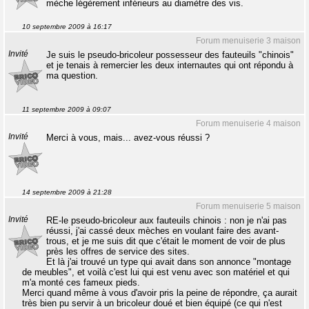
mèche légèrement inférieurs au diamètre des vis.
10 septembre 2009 à 16:17
Forum menuiserie 3 maison
Invité
Je suis le pseudo-bricoleur possesseur des fauteuils "chinois"
et je tenais à remercier les deux internautes qui ont répondu à
ma question.
11 septembre 2009 à 09:07
Forum menuiserie 4 maison
Invité
Merci à vous, mais... avez-vous réussi ?
14 septembre 2009 à 21:28
Forum menuiserie 5 maison
Invité
RE-le pseudo-bricoleur aux fauteuils chinois : non je n'ai pas
réussi, j'ai cassé deux mèches en voulant faire des avant-
trous, et je me suis dit que c'était le moment de voir de plus
près les offres de service des sites.
Et là j'ai trouvé un type qui avait dans son annonce "montage
de meubles", et voilà c'est lui qui est venu avec son matériel et qui
m'a monté ces fameux pieds.
Merci quand même à vous d'avoir pris la peine de répondre, ça aurait
très bien pu servir à un bricoleur doué et bien équipé (ce qui n'est