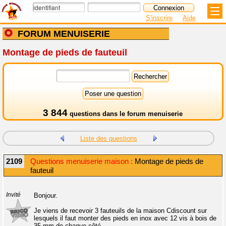
S'inscrire
Aide
FORUM MENUISERIE
Montage de pieds de fauteuil
3 844
questions dans le
forum menuiserie
Liste des questions
2109
Questions menuiserie maison :
Montage de pieds de
fauteuil
Invité
Bonjour.
Je viens de recevoir 3 fauteuils de la maison Cdiscount sur
lesquels il faut monter des pieds en inox avec 12 vis à bois de
35 mm de chaque côté.