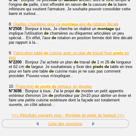
l'origine
de
paille, s'est effondré en raison
de
la cassure
de
la barre
inférieure qui soutient l'armature. Je souhaite pouvoir consolider cette
barre et surtout...
8.
Quelles charnières pour ce
montage
axe
de
rotation décalé
N°2508
: Bonjour à tous, Je cherche un réalisé un
montage
qui
implique l'utilisation
de
charnières ou d'équerres articulées un peu
spécial... En effet, l'axe
de
rotation en position fermée doit être décalé
par rapport à la...
9.
Fabrication table
de
cuisine avec un plan
de
travail fixer
pieds
en
inox
N°2200
: Bonjour J'ai acheté un plan
de
travail
de
1 m 26
de
longueur
et 62 cm
de
largeur. Je souhaiterais y fixer des
pieds
de
table en inox
pour en faire une table
de
cuisine mais je ne sais pas comment
procéder. Pouvez-vous m'expliquer...
10.
Protection
de
pieds
de
poteaux en douglas
N°3698
: Bonjour à tous. J'ai le projet
de
monter un petit appentis
extérieur d'environ 1m
de
profondeur par 2m10 pour abriter un évier et
faire une petite cuisine extérieure dont la façade est totalement
ouverte, un côté adossé...
>>> Résultats suivants pour : Montage de pieds de fauteuil >>>
Liste des questions