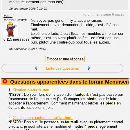
malheureusement pas mon cas).
19 septembre 2009 à 10:51
Forum menuiserie 6 maison
Marie
Membre inscrit
Ne soyez pas gêné, il n'y a aucune raison.
Finalement savoir demander de l'aide, c'est déjà pas
mal.
Expérience faite, à part Ikea, les meubles à monter soi-
même, c'est souvent plutôt galère - ce n'est pas une
6 115 messages
pub, plutôt une contre-pub pour tous les autres...
06 novembre 2009 à 19:18
Liste des questions
Questions apparentées dans le forum Menuiseri
1.
Fixation
pieds
fauteuil
N°2707
: Bonjour, lors
de
livraison d'un
fauteuil
, n'est pas passé par
l'ascenseur
de
l'immeuble et j'ai dû couper les
pieds
pour le faire
accéder à l'appartement. Comment maintenant refixer les
pieds
en
évitant
de
les coller si je...
2.
Changement piétement sur
fauteuil
N°3709
: Bonjour. Je possè
de
un
fauteuil
avec un piétement central
pivotant, je souhaiterais le modifier et mettre 4
pieds
légèrement