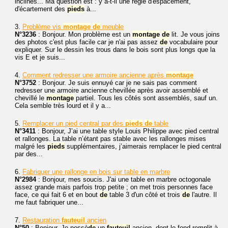
inclinés... Ma question est : y a-t-il une règle d'espacement,
d'écartement des
pieds
à...
3.
Problème vis
montage
de
meuble
N°3236
: Bonjour. Mon problème est un
montage
de
lit. Je vous joins
des photos c'est plus facile car je n'ai pas assez
de
vocabulaire pour
expliquer. Sur le dessin les trous dans le bois sont plus longs que la
vis E et je suis...
4.
Comment redresser une armoire ancienne après
montage
N°3752
: Bonjour. Je suis ennuyé car je ne sais pas comment
redresser une armoire ancienne chevillée après avoir assemblé et
chevillé le
montage
partiel. Tous les côtés sont assemblés, sauf un.
Cela semble très lourd et il y a...
5.
Remplacer un pied central par des
pieds
de
table
N°3411
: Bonjour, J’ai une table style Louis Philippe avec pied central
et rallonges. La table n’étant pas stable avec les rallonges mises
malgré les
pieds
supplémentaires, j’aimerais remplacer le pied central
par des...
6.
Fabriquer une rallonge en bois sur table en marbre
N°2984
: Bonjour, mes soucis. J'ai une table en marbre octogonale
assez grande mais parfois trop petite ; on met trois personnes face
face, ce qui fait 6 et en bout
de
table 3 d'un côté et trois
de
l'autre. Il
me faut fabriquer une...
7.
Restauration
fauteuil
ancien
N°50
: Bonjour. Je possè
de
un
fauteuil
ancien, dont le fond remplit à