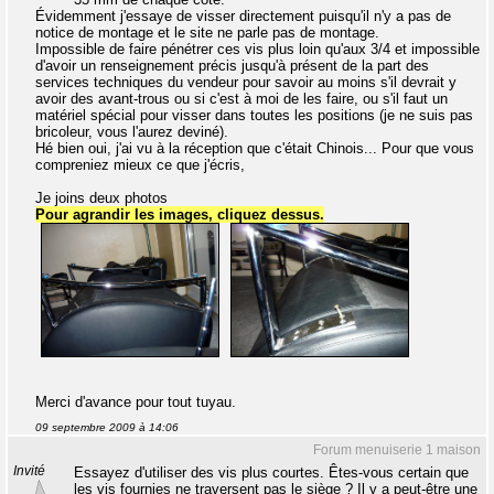
Évidemment j'essaye de visser directement puisqu'il n'y a pas de
notice de montage et le site ne parle pas de montage.
Impossible de faire pénétrer ces vis plus loin qu'aux 3/4 et impossible
d'avoir un renseignement précis jusqu'à présent de la part des
services techniques du vendeur pour savoir au moins s'il devrait y
avoir des avant-trous ou si c'est à moi de les faire, ou s'il faut un
matériel spécial pour visser dans toutes les positions (je ne suis pas
bricoleur, vous l'aurez deviné).
Hé bien oui, j'ai vu à la réception que c'était Chinois... Pour que vous
compreniez mieux ce que j'écris,
Je joins deux photos
Pour agrandir les images, cliquez dessus.
Merci d'avance pour tout tuyau.
09 septembre 2009 à 14:06
Forum menuiserie 1 maison
Invité
Essayez d'utiliser des vis plus courtes. Êtes-vous certain que
les vis fournies ne traversent pas le siège ? Il y a peut-être une