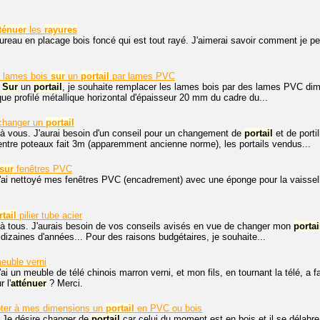
ténuer
les
rayures
bureau en placage bois foncé qui est tout rayé. J'aimerai savoir comment je 
 lames bois
sur
un
portail
par lames PVC
.
Sur
un
portail
, je souhaite remplacer les lames bois par des lames PVC dim
e profilé métallique horizontal d'épaisseur 20 mm du cadre du...
 changer un
portail
à vous. J'aurai besoin d'un conseil pour un changement de
portail
et de port
ntre poteaux fait 3m (apparemment ancienne norme), les portails vendus...
sur
fenêtres PVC
j'ai nettoyé mes fenêtres PVC (encadrement) avec une éponge pour la vaissell
rtail
pilier tube acier
 à tous. J'aurais besoin de vos conseils avisés en vue de changer mon
portai
 dizaines d'années... Pour des raisons budgétaires, je souhaite...
uble verni
'ai un meuble de télé chinois marron verni, et mon fils, en tournant la télé, a 
 l'
atténuer
? Merci.
ter à mes dimensions un
portail
en PVC ou bois
, Je désire changer de
portail
car celui du moment est en bois et il se délabre