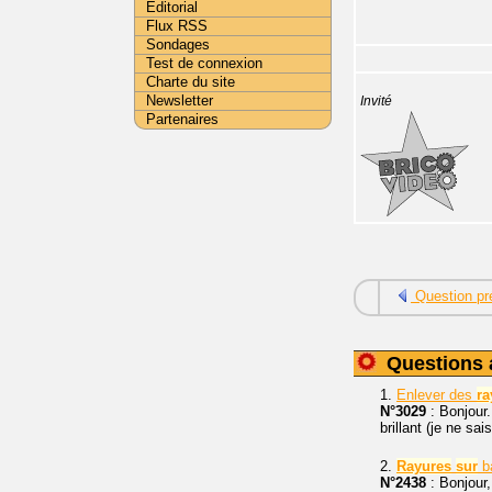
Editorial
Flux RSS
Sondages
Test de connexion
Charte du site
Newsletter
Invité
Partenaires
Question pr
Questions 
1.
Enlever des
ra
N°3029
: Bonjour.
brillant (je ne sai
2.
Rayures
sur
b
N°2438
: Bonjour