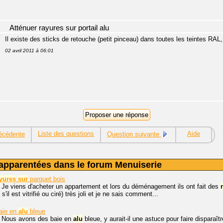
Atténuer rayures sur portail alu
Il existe des sticks de retouche (petit pinceau) dans toutes les teintes RAL
02 avril 2011 à 06:01
Liste des questions
Aide
écédente
Question suivante
apparentées dans le forum Menuiserie
yures
sur
parquet bois
 Je viens d'acheter un appartement et lors du déménagement ils ont fait des
s s'il est vitrifié ou ciré) très joli et je ne sais comment...
aie en
alu
bleue
, Nous avons des baie en
alu
bleue, y aurait-il une astuce pour faire disparaî