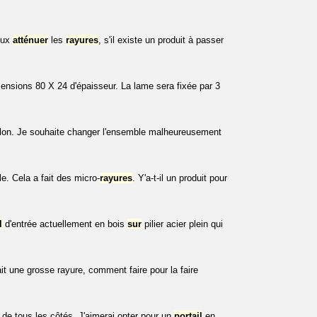
peux
atténuer
les
rayures
, s'il existe un produit à passer
ensions 80 X 24 d'épaisseur. La lame sera fixée par 3
illon. Je souhaite changer l'ensemble malheureusement
e. Cela a fait des micro-
rayures
. Y'a-t-il un produit pour
l
d'entrée actuellement en bois
sur
pilier acier plein qui
fait une grosse rayure, comment faire pour la faire
 de tous les côtés. J'aimerai opter pour un
portail
en