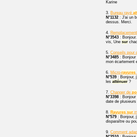
Karine
3.
Bureau rayé
at
N°1132
: J'ai un 
dessus. Merci.
4.
Remplacement
N°3543
: Bonjour
vis, Une
sur
chaqu
5.
Conseils pour
N°3485
: Bonjour 
mon écartement e
6.
Micro-
rayures
N°539
: Bonjour, 
les
atténuer
?
7.
Changer de
po
N°3398
: Bonjour
date de plusieurs
8.
Rayures
sur
me
N°579
: Bonjour, j
disparaître ou pour
9.
Comment adap
N°2510
: Bonjour