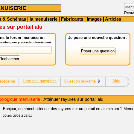
NUISERIE
Reste
s & Schémas
|
la menuiserie
|
Fabricants
|
Images
|
Articles
s sur portail alu
ns le forum menuiserie :
Je pose une nouvelle question :
question pour y accéder directement
Liste des questions
Aide
écédente
Question suivante
cologique menuiserie :
Atténuer rayures sur portail alu
Bonjour, comment atténuer des rayures sur un portail en aluminium ? Merci
30 juin 2008 à 23:01