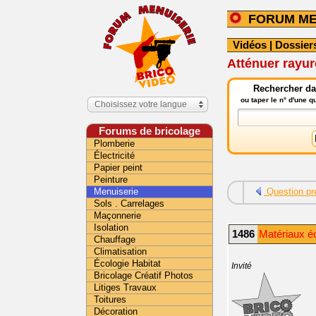
FORUM ME
Vidéos
|
Dossier
Atténuer rayure
Rechercher da
ou taper le n° d'une 
Choisissez votre langue
Forums de bricolage
Plomberie
Électricité
Papier peint
Peinture
Menuiserie
Question pr
Sols . Carrelages
Maçonnerie
Isolation
1486
Matériaux é
Chauffage
Climatisation
Écologie Habitat
Invité
Bricolage Créatif Photos
Litiges Travaux
Toitures
Décoration